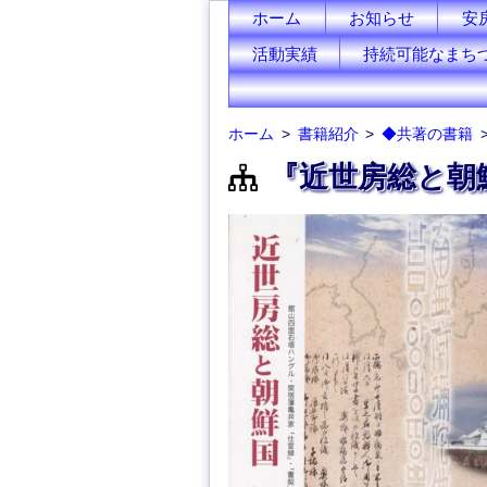
ホーム
お知らせ
安
活動実績
持続可能なまち
ホーム
書籍紹介
◆共著の書籍
『近世房総と朝