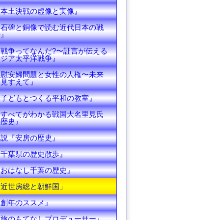
『本土決戦の虚像と実像』
『石碑と銅像で読む近代日本の戦
争』
『戦争ってなんだ?〜証言が伝える
アジア太平洋戦争』
『慰安婦問題と女性の人権〜未来
を見すえて』
『子どもとつくる平和の教室』
『すべてがわかる戦国大名里見氏
の歴史』
図説『安房の歴史』
『千葉県の歴史散歩』
『おはなし千葉の歴史』
『近世房総と朝鮮国」
『創年のススメ』
『旅のもてなしプロデューサー』