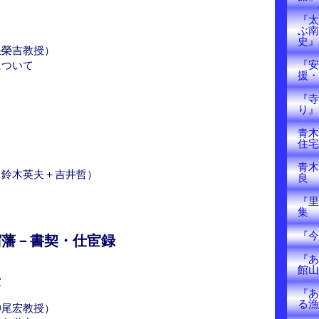
『太
ぶ南
史』
張榮吉教授）
『安
について
援・
『寺
り』
青木
住宅
る
青木
：鈴木英夫＋吉井哲）
良
『里
集
『今
宿藩－書契・仕宦録
『あ
館山
家
『あ
る漁
仲尾宏教授）