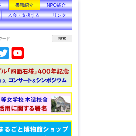
ド
書籍紹介
NPO紹介
入会・支援する
リンク
T
Y
w
o
i
u
t
T
t
u
e
b
r
e