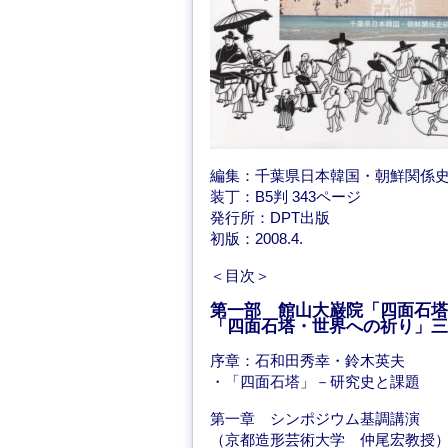
編集：千葉県日本韓国・朝鮮関係
装丁：B5判 343ページ
発行所：DPT出版
初版：2008.4.
＜目次＞
第一部 館山大巌院「四面石塔
「四面石塔・世界への祈り」三
序章：石和田秀幸・鈴木英夫
・「四面石塔」－研究史と課題
第一章 シンポジウム基調講演
（京都造形芸術大学 仲尾宏教授