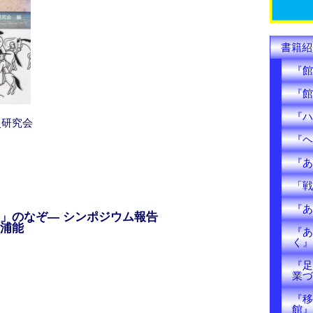
k
書籍紹
『館
『館
『ハ
史研究会
『ヘ
『あ
「戦
『あ
」のなぞ― シンポジウム報告
浦能
『あ
く』
『足
業づ
『移
）
館』