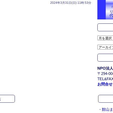
2024年3月31日(日) 11時:53分
ア
ー
カ
イ
ブ
/
NPO法
A
〒294-
r
TEL&FAX
c
お問合せ
h
i
v
k
e
・
館山ま