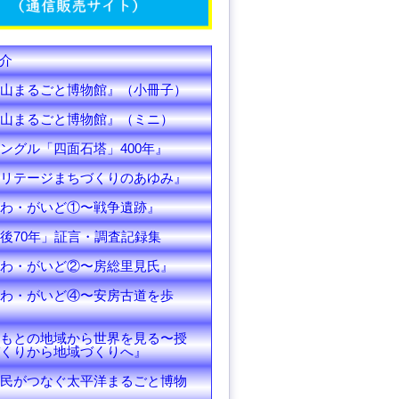
C
h
介
a
山まるごと博物館』（小冊子）
n
山まるごと博物館』（ミニ）
ングル「四面石塔」400年』
n
リテージまちづくりのあゆみ』
e
わ・がいど①〜戦争遺跡』
l
後70年」証言・調査記録集
わ・がいど②〜房総里見氏』
わ・がいど④〜安房古道を歩
もとの地域から世界を見る〜授
くりから地域づくりへ』
民がつなぐ太平洋まるごと博物