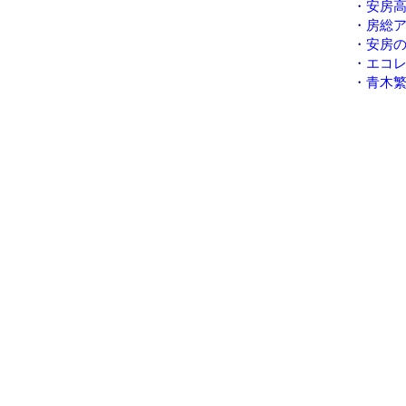
・
安房
・
房総
・
安房
・
エコ
・
青木