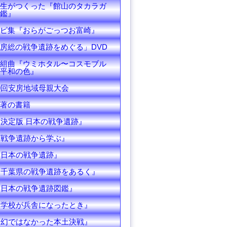
生がつくった『館山のタカラガ
鑑』
ピ集『おらがごっつお富崎』
房総の戦争遺跡をめぐる」DVD
組曲『ウミホタル〜コスモブル
平和の色』
0回安房地域母親大会
著の書籍
『決定版 日本の戦争遺跡』
『戦争遺跡から学ぶ』
『日本の戦争遺跡』
『千葉県の戦争遺跡をあるく』
『日本の戦争遺跡図鑑』
『学校が兵舎になったとき』
『幻ではなかった本土決戦』