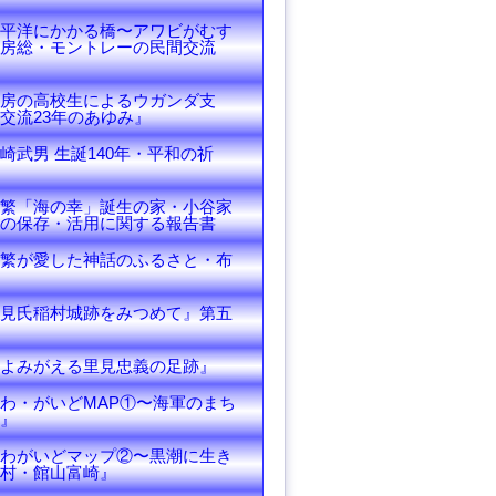
平洋にかかる橋〜アワビがむす
房総・モントレーの民間交流
房の高校生によるウガンダ支
交流23年のあゆみ』
崎武男 生誕140年・平和の祈
繁「海の幸」誕生の家・小谷家
の保存・活用に関する報告書
繁が愛した神話のふるさと・布
見氏稲村城跡をみつめて』第五
よみがえる里見忠義の足跡』
わ・がいどMAP①〜海軍のまち
』
わがいどマップ②〜黒潮に生き
村・館山富崎』