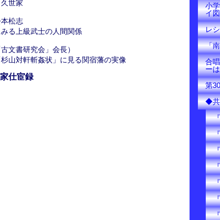
中久世家
小学
イ図
松本松志
レシ
にみる上級武士の人間関係
「南
「古文書研究会」会長）
「杉山対軒斬姦状」に見る関宿藩の実像
合唱
ーは
家仕宦録
第3
◆共