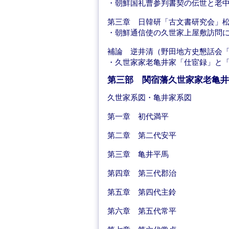
・朝鮮国礼曹参判書契の伝世と老
第三章 日韓研「古文書研究会」
・朝鮮通信使の久世家上屋敷訪問
補論 逆井清（野田地方史懇話会
・久世家家老亀井家「仕宦録」と
第三部 関宿藩久世家家老亀井
久世家系図・亀井家系図
第一章 初代満平
第二章 第二代安平
第三章 亀井平馬
第四章 第三代郡治
第五章 第四代主鈴
第六章 第五代常平