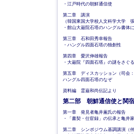
・江戸時代の朝鮮通信使
第二章 講演
（韓国東国大学校人文科学大学 
・館山大巌院石塔のハングル書体
第三章 石和田秀幸報告
・ハングル四面石塔の独創性
第四章 愛沢伸雄報告
・大巌院『四面石塔』の謎をさぐ
第五章 ディスカッション（司会
ハングル四面石塔のなぞ
資料編 霊巌和尚伝記より
第二部 朝鮮通信使と関
第一章 発見者亀井薫氏の報告
・「書契・仕宦録」の伝承と亀井
第二章 シンポジウム基調講演（