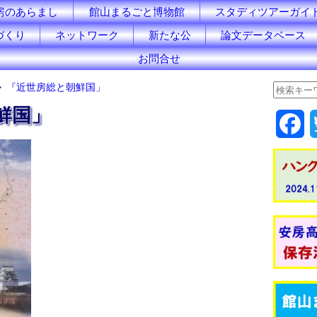
房のあらまし
館山まるごと博物館
スタディツアーガイ
づくり
ネットワーク
新たな公
論文データベース
お問合せ
『近世房総と朝鮮国」
鮮国」
F
a
c
e
b
o
o