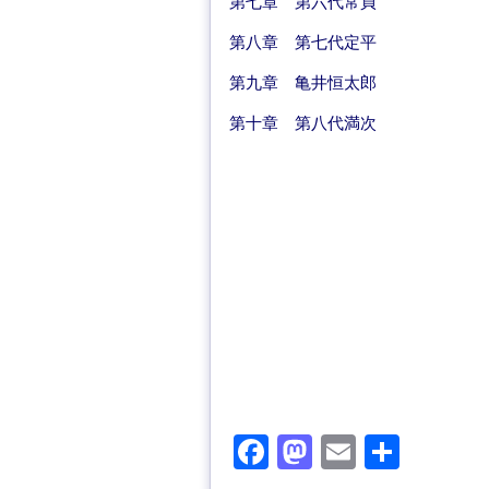
第七章 第六代常貞
第八章 第七代定平
第九章 亀井恒太郎
第十章 第八代満次
F
M
E
共
a
a
m
有