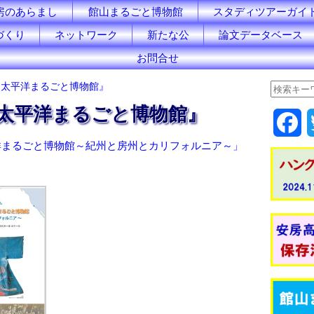
房のあらまし
館山まるごと博物館
スタディツアーガイ
づくり
ネットワーク
新たな公
論文データベース
お問合せ
ぐ太平洋まるごと博物館』
太平洋まるごと博物館』
F
洋まるごと博物館～紀州と房州とカリフォルニア～」
a
c
e
b
o
o