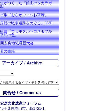
生がつくった『館山のタカラガ
鑑』
ピ集『おらがごっつお富崎』
房総の戦争遺跡をめぐる」DVD
組曲『ウミホタル〜コスモブル
平和の色』
0回安房地域母親大会
著の書籍
アーカイブ / Archive
問合せ / Contact us
人安房文化遺産フォーラム
0045千葉県館山市北条1721-1