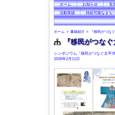
ホーム
お知らせ
安
活動実績
持続可能なまち
ホーム
書籍紹介
『移民がつな
『移民がつなぐ
シンポジウム「移民がつなぐ太平
2026年2月11日