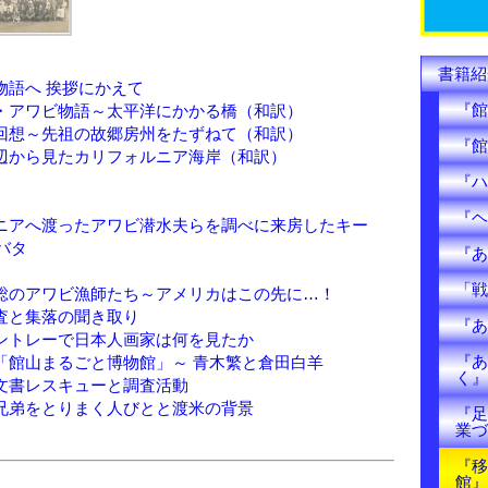
k
書籍紹
物語へ 挨拶にかえて
『館
・アワビ物語～太平洋にかかる橋（和訳）
回想～先祖の故郷房州をたずねて（和訳）
『館
辺から見たカリフォルニア海岸（和訳）
『ハ
『ヘ
ニアへ渡ったアワビ潜水夫らを調べに来房したキー
バタ
『あ
「戦
総のアワビ漁師たち～アメリカはこの先に
…！
査と集落の聞き取り
『あ
ントレーで日本人画家は何を見たか
『あ
「館山まるごと博物館」～ 青木繁と倉田白羊
く』
文書レスキューと調査活動
兄弟をとりまく人びとと渡米の背景
『足
業づ
『移
館』