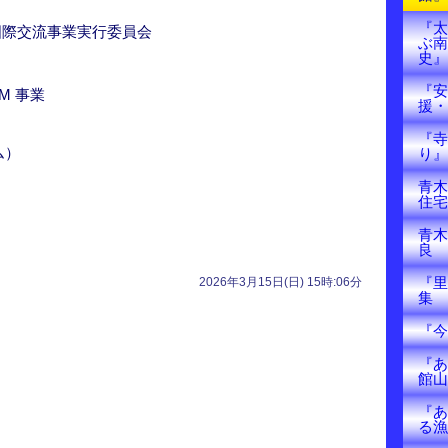
『太
国際交流事業実行委員会
ぶ南
史』
『安
UM 事業
援・
『寺
ム）
り』
青木
住宅
青木
良
『里
2026年3月15日(日) 15時:06分
集
『今
『あ
館山
『あ
る漁