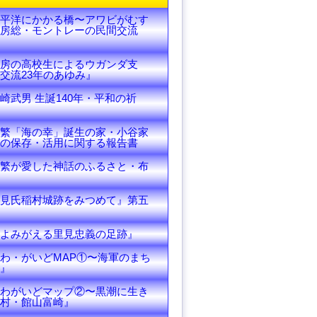
平洋にかかる橋〜アワビがむす
房総・モントレーの民間交流
房の高校生によるウガンダ支
交流23年のあゆみ』
崎武男 生誕140年・平和の祈
繁「海の幸」誕生の家・小谷家
の保存・活用に関する報告書
繁が愛した神話のふるさと・布
見氏稲村城跡をみつめて』第五
よみがえる里見忠義の足跡』
わ・がいどMAP①〜海軍のまち
』
わがいどマップ②〜黒潮に生き
村・館山富崎』