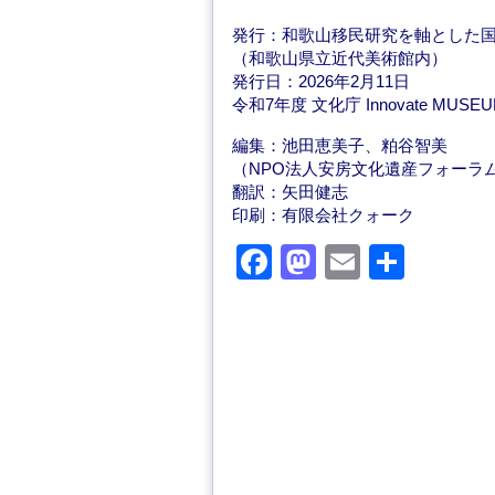
発行：和歌山移民研究を軸とした
（和歌山県立近代美術館内）
発行日：2026年2月11日
令和7年度 文化庁 Innovate MUSE
編集：池田恵美子、粕谷智美
（NPO法人安房文化遺産フォーラ
翻訳：矢田健志
印刷：有限会社クォーク
F
M
E
共
a
a
m
有
c
st
ail
e
o
b
d
o
o
o
n