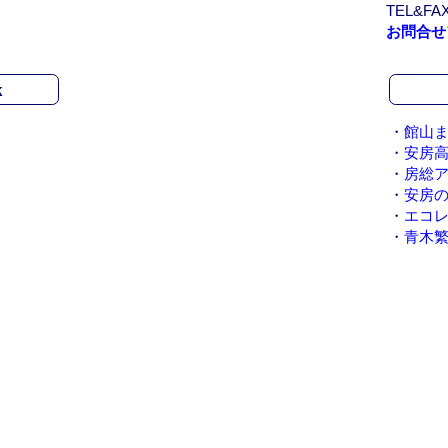
TEL&FAX
c
お問合せ
h
i
v
k
e
・
館山ま
・
安房
・
房総
・
安房
・
エコ
・
青木