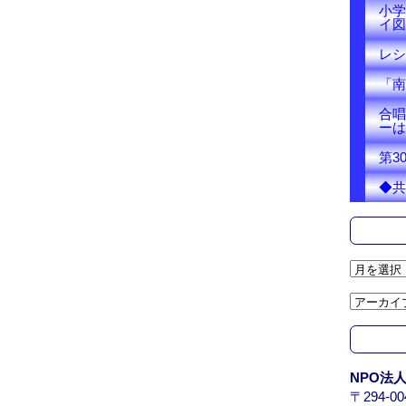
小学
イ図
レシ
「南
合唱
ーは
第3
◆共
ア
ー
カ
イ
ブ
/
NPO法
A
〒294-
r