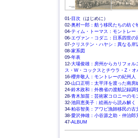
01-
目次
（はじめに）
02-
奥村一郎：舫う移民たちの紡ぐ
04-
ティム・トーマス：モントレー
06-
エヴァン・コダニ：日系四世の
07-
クリステン・ハヤシ：異なる岸
08-
家系図
09-
年表
12-
大場俊雄：房州からカリフォル
ス・W・コックスとチウラ・Z・オ
16-
櫻井敬人：モントレーの紀州人
20-
山口正明：太平洋を渡った南房
24-
鈴木政和：外務省の渡航記録調
28-
青木加苗：芸術家コロニーのモ
32-
池田恵美子：絵画から読み解く
34-
粕谷智美：アワビ漁師移民の古
38-
愛沢伸雄：小谷源之助・仲治郎
47-
ALBUM