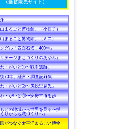
C
h
介
a
山まるごと博物館』（小冊子）
n
山まるごと博物館』（ミニ）
ングル「四面石塔」400年』
n
リテージまちづくりのあゆみ』
e
わ・がいど①〜戦争遺跡』
l
後70年」証言・調査記録集
わ・がいど②〜房総里見氏』
わ・がいど④〜安房古道を歩
もとの地域から世界を見る〜授
くりから地域づくりへ』
民がつなぐ太平洋まるごと博物