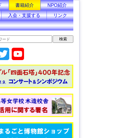
ド
書籍紹介
NPO紹介
入会・支援する
リンク
T
Y
w
o
i
u
t
T
t
u
e
b
r
e