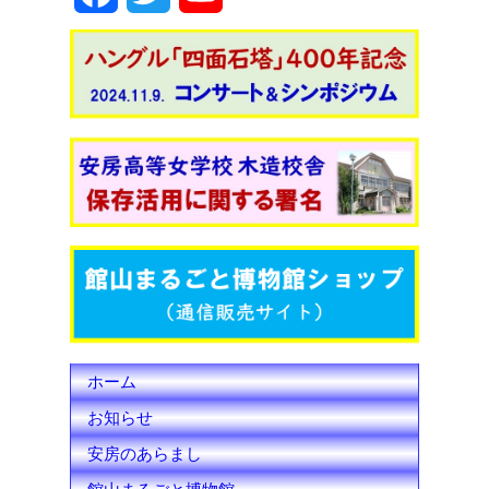
a
w
o
c
i
u
e
t
T
b
t
u
o
e
b
o
r
e
k
C
h
ホーム
a
お知らせ
n
安房のあらまし
n