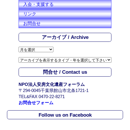
入会・支援する
リンク
お問合せ
アーカイブ / Archive
ア
ー
カ
イ
問合せ / Contact us
ブ
/
NPO法人安房文化遺産フォーラム
A
〒294-0045千葉県館山市北条1721-1
r
TEL&FAX 0470-22-8271
c
お問合せフォーム
h
i
Follow us on Facebook
v
e