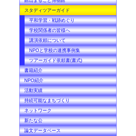
館山まるごと博物館
e
スタディツアーガイド
l
平和学習・戦跡めぐり
学校関係者の皆様へ
講演依頼について
NPOと学校の連携事例集
ツアーガイド依頼書(書式)
書籍紹介
NPO紹介
活動実績
持続可能なまちづくり
ネットワーク
新たな公
論文データベース