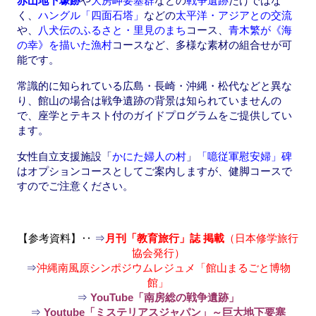
赤山地下壕跡
や
大房岬要塞群
などの
戦争遺跡
だけではな
く、
ハングル「四面石塔」
などの
太平洋・アジアとの交流
や、
八犬伝のふるさと・里見のまち
コース、
青木繁が《海
の幸》を描いた漁村
コースなど、多様な素材の組合せが可
能です。
常識的に知られている広島・長崎・沖縄・松代などと異な
り、館山の場合は戦争遺跡の背景は知られていませんの
で、座学とテキスト付のガイドプログラムをご提供してい
ます。
女性自立支援施設「
かにた婦人の村
」
「噫従軍慰安婦」碑
はオプションコースとしてご案内しますが、健脚コースで
すのでご注意ください。
【参考資料】‥
⇒
月刊「教育旅行」誌 掲載
（日本修学旅行
協会発行）
⇒
沖縄南風原シンポジウムレジュメ「館山まるごと博物
館」
⇒
YouTube「南房総の戦争遺跡」
⇒
Youtube「ミステリアスジャパン」～巨大地下要塞