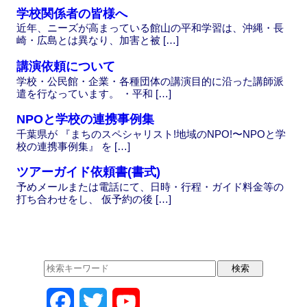
k
学校関係者の皆様へ
近年、ニーズが高まっている館山の平和学習は、沖縄・長
崎・広島とは異なり、加害と被 […]
講演依頼について
学校・公民館・企業・各種団体の講演目的に沿った講師派
遣を行なっています。 ・平和 […]
NPOと学校の連携事例集
千葉県が 『まちのスペシャリスト!地域のNPO!〜NPOと学
校の連携事例集』 を […]
ツアーガイド依頼書(書式)
予めメールまたは電話にて、日時・行程・ガイド料金等の
打ち合わせをし、 仮予約の後 […]
F
T
Y