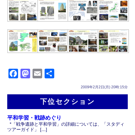
F
M
E
共
a
a
m
有
2009年2月2日(月) 20時:15分
c
st
ail
e
o
下位セクション
b
d
平和学習・戦跡めぐり
o
o
*「戦争遺跡と平和学習」の詳細については、「スタディ
o
n
ツアーガイド」 […]