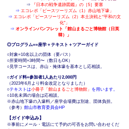
⇒
『日本の戦争遺跡図鑑』の［5］要塞
⇒
エコレポ「ピースツーリズム（1）赤山地下壕」
⇒
エコレポ「ピースツーリズム（2）本土決戦と“平和の文
化”」
⇒
オンラインパンフレット「館山まるごと博物館（日英
韓）」
◎プログラム==座学＋テキスト＋ツアーガイド
○対象=10名以上の団体（要バス）
○所要時間=3時間〜（数日もOK）
○見学コースは、赤山・掩体壕を基本とし応相談。
○ガイド料=参加者1人あたり2,000円
（2023年6月より料金改定となりました）
○
テキストは
小冊子「館山まるごと博物館」
を用います。
○10名未満の場合は応相談。
※赤山地下壕の入壕料／座学会場費は別途、団体負担。
（参考）
館山市教育委員会HP
【ガイド申込み】
※事前にメール・電話にて予約の可否をお問い合わせくだ