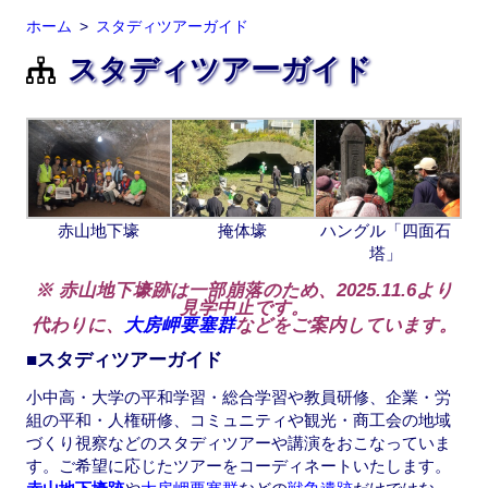
ホーム
スタディツアーガイド
スタディツアーガイド
赤山地下壕
掩体壕
ハングル「四面石
塔」
※ 赤山地下壕跡は一部崩落のため、2025.11.6より
見学中止です。
代わりに、
大房岬要塞群
などをご案内しています。
■スタディツアーガイド
小中高・大学の平和学習・総合学習や教員研修、企業・労
組の平和・人権研修、コミュニティや観光・商工会の地域
づくり視察などのスタディツアーや講演をおこなっていま
す。ご希望に応じたツアーをコーディネートいたします。