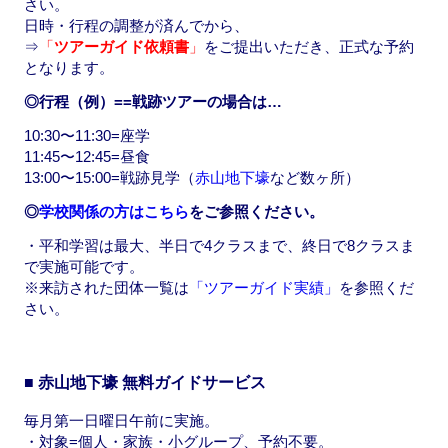
さい。
日時・行程の調整が済んでから、
⇒
「
ツアーガイド依頼書
」
をご提出いただき、正式な予約
となります。
◎行程（例）==戦跡ツアーの場合は…
10:30〜11:30=座学
11:45〜12:45=昼食
13:00〜15:00=戦跡見学（
赤山地下壕
など数ヶ所）
◎
学校関係の方はこちら
をご参照ください。
・平和学習は最大、半日で4クラスまで、終日で8クラスま
で実施可能です。
※来訪された団体一覧は
「ツアーガイド実績」
を参照くだ
さい。
■ 赤山地下壕 無料ガイドサービス
毎月第一日曜日午前に実施。
・対象=個人・家族・小グループ、予約不要。