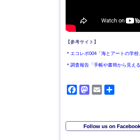
【参考サイト】
＊
エコレポ004「海とアートの学
＊
調査報告「手帳や書簡から見え
F
M
E
共
a
a
m
有
c
st
ail
e
o
Follow us on Faceboo
b
d
o
o