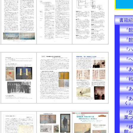
k
書籍紹
『館
『館
『ハ
『ヘ
『あ
「戦
『あ
『あ
く』
『足
業づ
『移
館』