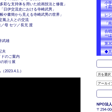
小学
「多彩な支持体を用いた絵画技法と修復」
イ図
章「日伊交流史における寺崎武男」
手帳や書簡から見える寺崎武男の世界」
レシ
定胤上人との交流
「南
／母 セツ／長兄 渡
合唱
ーは
井武雄
第3
」
紀夫
◆共
イドのご案内
和の祈り展
023.4.1.）
ア
ー
カ
イ
ブ
/
NPO法
A
〒294-
r