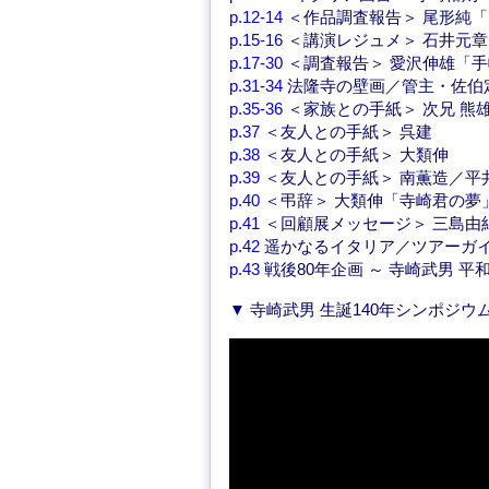
p.12-14
＜作品調査報告＞ 尾形純
p.15-16
＜講演レジュメ＞ 石井元
p.17-30
＜調査報告＞ 愛沢伸雄「
p.31-34
法隆寺の壁画／管主・佐伯
p.35-36
＜家族との手紙＞ 次兄 熊雄
p.37
＜友人との手紙＞ 呉建
p.38
＜友人との手紙＞ 大類伸
p.39
＜友人との手紙＞ 南薫造／平
p.40
＜弔辞＞ 大類伸「寺崎君の夢
p.41
＜回顧展メッセージ＞ 三島由
p.42
遥かなるイタリア／ツアーガ
p.43
戦後80年企画 ～ 寺崎武男 平
▼ 寺崎武男 生誕140年シンポジウム（2