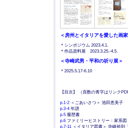
＜房州とイタリアを愛した画家
＊シンポジウム 2023.4.1.
＊作品資料展 2023.3.25.-4.5.
＜寺崎武男・平和の祈り展＞
＊2025.5.17-6.10
【目次】 （頁数の青字はリンクPD
p.1-2
＜ごあいさつ＞ 池田恵美子
p.3-4
年譜
p.5
履歴書
p.6
ファミリーヒストリー：家系図
p.7-11
＜イタリア図書＞ 寺崎裕則「