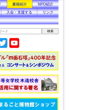
ド
書籍紹介
NPO紹介
入会・支援する
リンク
T
Y
w
o
i
u
t
T
t
u
e
b
r
e