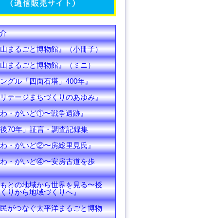
C
h
介
a
山まるごと博物館』（小冊子）
n
山まるごと博物館』（ミニ）
ングル「四面石塔」400年』
n
リテージまちづくりのあゆみ』
e
わ・がいど①〜戦争遺跡』
l
後70年」証言・調査記録集
わ・がいど②〜房総里見氏』
わ・がいど④〜安房古道を歩
もとの地域から世界を見る〜授
くりから地域づくりへ』
民がつなぐ太平洋まるごと博物