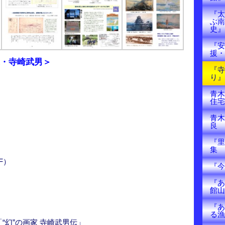
『太
ぶ南
史』
『安
援・
・寺崎武男＞
『寺
り』
青木
住宅
青木
良
『里
集
F）
『今
『あ
館山
『あ
る漁
“幻”の画家 寺崎武男伝」