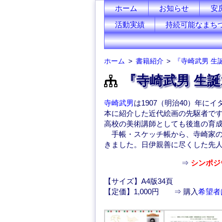
ホーム
お知らせ
安
活動実績
持続可能なまち
ホーム
書籍紹介
『寺崎武男 生
『寺崎武男 生誕
寺崎武男
は1907（明治40）年
本に紹介した近代絵画の先駆者で
高校の美術講師としても後進の育
手帳・スケッチ帳から、寺崎家の
きました。日伊親善に尽くした先
⇒
シンポジ
【サイズ】A4版34頁
【定価】1,000円 ⇒ 購入
希望者