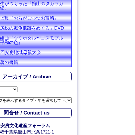
生がつくった『館山のタカラガ
鑑』
ピ集『おらがごっつお富崎』
房総の戦争遺跡をめぐる」DVD
組曲『ウミホタル〜コスモブル
平和の色』
0回安房地域母親大会
著の書籍
アーカイブ / Archive
問合せ / Contact us
人安房文化遺産フォーラム
0045千葉県館山市北条1721-1