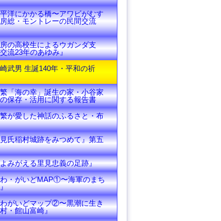
平洋にかかる橋〜アワビがむす
房総・モントレーの民間交流
房の高校生によるウガンダ支
交流23年のあゆみ』
崎武男 生誕140年・平和の祈
繁「海の幸」誕生の家・小谷家
の保存・活用に関する報告書
繁が愛した神話のふるさと・布
見氏稲村城跡をみつめて』第五
よみがえる里見忠義の足跡』
わ・がいどMAP①〜海軍のまち
』
わがいどマップ②〜黒潮に生き
村・館山富崎』