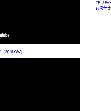
TEL&FAX
c
お問合せ
h
i
v
e
2019.GW）