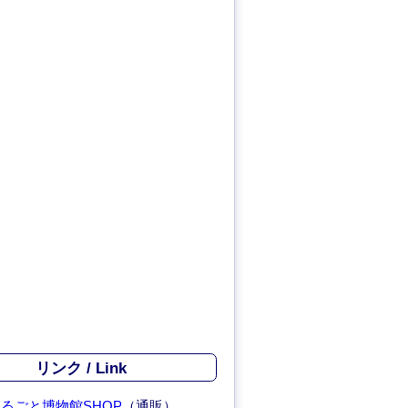
リンク / Link
るごと博物館SHOP
（通販）