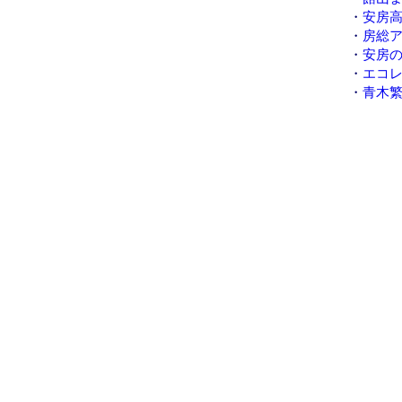
・
安房
・
房総
・
安房
・
エコ
・
青木