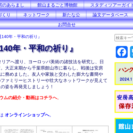
房のあらまし
館山まるごと博物館
スタディツアーガイ
づくり
ネットワーク
新たな公
論文データベース
お問合せ
誕140年・平和の祈り』
140年・平和の祈り』
F
にイタリアへ渡り、ヨーロッパ美術の諸技法を研究し、日
a
す。大正末期から千葉県館山市に暮らし、戦後は安房
成に務めました。友人や家族と交わした膨大な書簡や
c
ファミリーヒストリーや壮大なネットワークが見えて
人の姿を再発見しましょう！
e
ウムの紹介・動画はコチラへ
。
b
o
は
オンラインショップへ
。
o