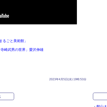
校まるごと美術館」
る寺崎武男の世界」愛沢伸雄
2023年4月5日(水) 19時:53分
k
・
館山ま