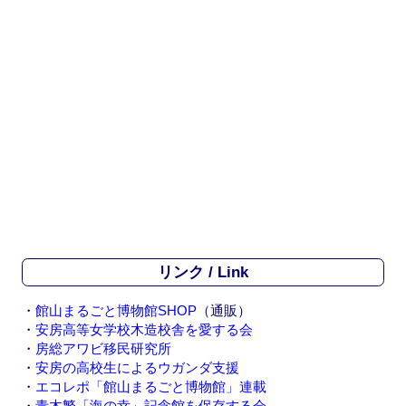
リンク / Link
・
館山まるごと博物館SHOP
（通販）
・
安房高等女学校木造校舎を愛する会
・
房総アワビ移民研究所
・
安房の高校生によるウガンダ支援
・
エコレポ「館山まるごと博物館」連載
・
青木繁「海の幸」記念館を保存する会