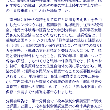
した。要塞の砲台や弾薬庫、海軍の特攻基地、航空隊、砲
術学校などの戦跡、米国占領軍の本土上陸地で本土で唯一
の「直接軍政」が行われた場所でした。
「南房総に戦争の傷跡を見て保存と活用を考える」をテ-マ
にしたシンポジウムは、基調報告、地域報告、従来の3分科
会、地元の体験者の証言などの特別分科会、作家早乙女勝
元さんの記念講演などが行なわれました。 基調報告は、十
菱駿武全国ネットワ-ク代表が「戦争遺跡の現状と課題200
4」と題し、戦跡の調査と保存運動について各地での取り組
みを報告。・戦跡の文化財指定と登録の拡大について、指
定と登録が96件になったこと。戦跡の破壊・消滅について
各地の実態。まちづくりと戦跡の保存活用では、館山市や
知覧町、南風原町などの先進自治体の例に学びながら、戦
跡の公開・活用法を民間から提案することの必要性を提起
されました。 地域報告は、館山市教育委員会の杉江係長
が、市内に残された数多くの戦跡の調査から「館山歴史公
園都市」構想への展開について、さらに「赤山地下壕」の
保存・公開までの経過を報告されました。
分科会報告は、第一分科会で「松本強制労働調査団の現状
と課題」と題し、松本強制労働調査団の小島十兵衛さんが