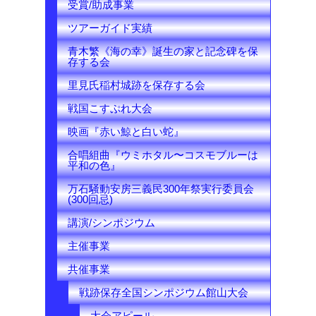
受賞/助成事業
ツアーガイド実績
青木繁《海の幸》誕生の家と記念碑を保
存する会
里見氏稲村城跡を保存する会
戦国こすぷれ大会
映画『赤い鯨と白い蛇』
合唱組曲『ウミホタル〜コスモブルーは
平和の色』
万石騒動安房三義民300年祭実行委員会
(300回忌)
講演/シンポジウム
主催事業
共催事業
戦跡保存全国シンポジウム館山大会
大会アピール