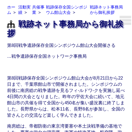
ホー
活動実
共催事
戦跡保存全国シンポジ
戦跡ネット事務局
ム
績
業
ウム館山大会
から御礼挨拶
戦跡ネット事務局から御礼挨
拶
第8回戦争遺跡保存全国シンポジウム館山大会開催さる
…戦争遺跡保存全国ネットワーク事務局
第8回戦跡保存全国シンポジウム館山大会が8月21日から22
日まで、千葉県館山市で開催されました。シンポジウムの
前後に南房総の戦争遺跡を見るフィ-ルドワ-クを実施し延べ
4日間の大会となりました。昨年の宇佐大会に続いて、地元
館山市の共催を得て全国から450名が集い盛況裏に終了しま
した。長野県からは、松本11名、長野8名が参加し、全国の
皆さんとの交流など楽しく学んできました。
南房総は、帝都防衛の東京湾要塞や本土決戦準備の基地で