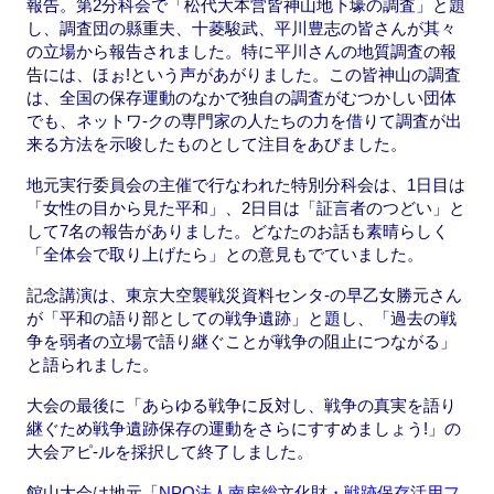
報告。第2分科会で「松代大本営皆神山地下壕の調査」と題
し、調査団の縣重夫、十菱駿武、平川豊志の皆さんが其々
の立場から報告されました。特に平川さんの地質調査の報
告には、ほぉ!という声があがりました。この皆神山の調査
は、全国の保存運動のなかで独自の調査がむつかしい団体
でも、ネットワ-クの専門家の人たちの力を借りて調査が出
来る方法を示唆したものとして注目をあびました。
地元実行委員会の主催で行なわれた特別分科会は、1日目は
「女性の目から見た平和」、2日目は「証言者のつどい」と
して7名の報告がありました。どなたのお話も素晴らしく
「全体会で取り上げたら」との意見もでていました。
記念講演は、東京大空襲戦災資料センタ-の早乙女勝元さん
が「平和の語り部としての戦争遺跡」と題し、「過去の戦
争を弱者の立場で語り継ぐことが戦争の阻止につながる」
と語られました。
大会の最後に「あらゆる戦争に反対し、戦争の真実を語り
継ぐため戦争遺跡保存の運動をさらにすすめましょう!」の
大会アピ-ルを採択して終了しました。
館山大会は地元「
NPO法人南房総文化財・戦跡保存活用フ