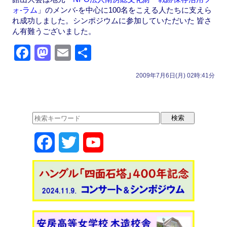
ォ-ラム
」のメンバ-を中心に100名をこえる人たちに支えら
れ成功しました。シンポジウムに参加していただいた 皆さ
ん有難うございました。
F
M
E
共
a
a
m
有
2009年7月6日(月) 02時:41分
c
st
ail
e
o
b
d
o
o
F
T
Y
o
n
k
a
w
o
c
i
u
e
t
T
b
t
u