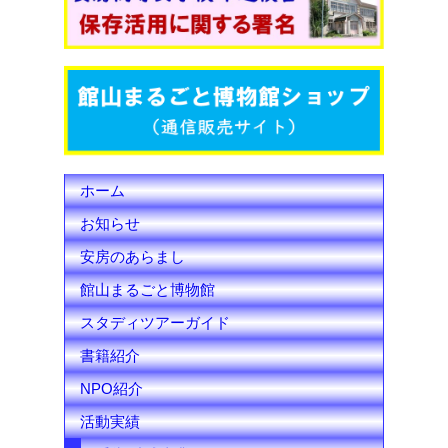
o
e
b
o
r
e
k
C
h
ホーム
a
お知らせ
n
安房のあらまし
n
館山まるごと博物館
e
スタディツアーガイド
l
書籍紹介
NPO紹介
活動実績