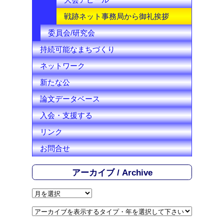
戦跡ネット事務局から御礼挨拶
委員会/研究会
持続可能なまちづくり
ネットワーク
新たな公
論文データベース
入会・支援する
リンク
お問合せ
アーカイブ / Archive
ア
ー
カ