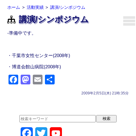
ホーム
活動実績
講演/シンポジウム
講演/シンポジウム
-準備中です。
・千葉市女性センター(2008年)
・博道会館山病院(2008年)
F
M
E
共
a
a
m
有
2009年2月5日(木) 21時:35分
c
st
ail
e
o
b
d
o
o
F
T
Y