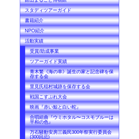
e
スタディツアーガイド
l
書籍紹介
NPO紹介
活動実績
受賞/助成事業
ツアーガイド実績
青木繁《海の幸》誕生の家と記念碑を保
存する会
里見氏稲村城跡を保存する会
戦国こすぷれ大会
映画『赤い鯨と白い蛇』
合唱組曲『ウミホタル〜コスモブルーは
平和の色』
万石騒動安房三義民300年祭実行委員会
(300回忌)