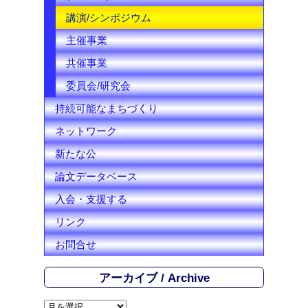
講演/シンポジウム
主催事業
共催事業
委員会/研究会
持続可能なまちづくり
ネットワーク
新たな公
論文データベース
入会・支援する
リンク
お問合せ
アーカイブ / Archive
ア