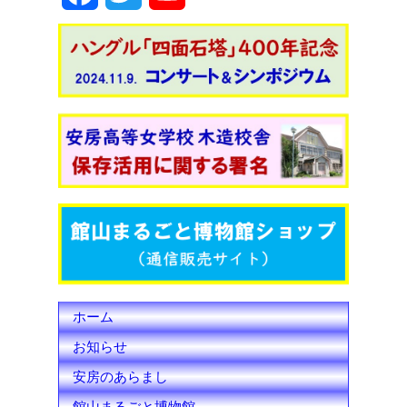
o
n
k
a
w
o
c
i
u
e
t
T
b
t
u
o
e
b
o
r
e
k
C
h
ホーム
a
お知らせ
n
安房のあらまし
n
館山まるごと博物館