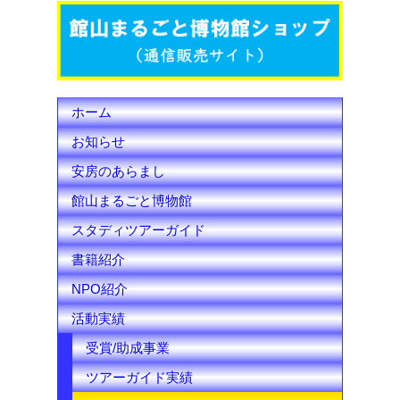
o
r
e
k
C
h
ホーム
a
お知らせ
n
安房のあらまし
n
館山まるごと博物館
e
スタディツアーガイド
l
書籍紹介
NPO紹介
活動実績
受賞/助成事業
ツアーガイド実績