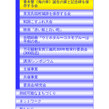
青木繁《海の幸》誕生の家と記念碑を保
存する会
里見氏稲村城跡を保存する会
戦国こすぷれ大会
映画『赤い鯨と白い蛇』
合唱組曲『ウミホタル〜コスモブルーは
平和の色』
万石騒動安房三義民300年祭実行委員会
(300回忌)
講演/シンポジウム
主催事業
共催事業
委員会/研究会
持続可能なまちづくり
ネットワーク