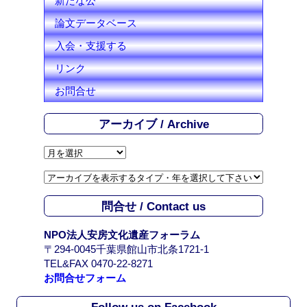
新たな公
論文データベース
入会・支援する
リンク
お問合せ
アーカイブ / Archive
ア
ー
カ
イ
問合せ / Contact us
ブ
/
NPO法人安房文化遺産フォーラム
A
〒294-0045千葉県館山市北条1721-1
r
TEL&FAX 0470-22-8271
c
お問合せフォーム
h
i