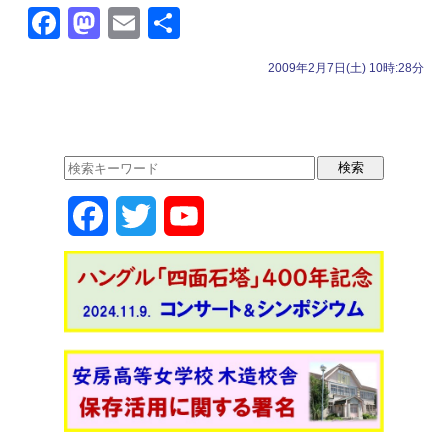
F
M
E
共
a
a
m
有
2009年2月7日(土) 10時:28分
c
st
ail
e
o
b
d
o
o
o
n
F
T
Y
k
a
w
o
c
i
u
e
t
T
b
t
u
o
e
b