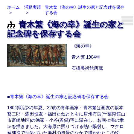
ホーム
活動実績
青木繁《海の幸》誕生の家と記念碑を保存
する会
青木繁《海の幸》誕生の家と
記念碑を保存する会
《海の幸》
青木繁 1904年
石橋美術館所蔵
■
青木繁《海の幸》誕生の家と記念碑を保存する会
1904(明治37)年夏、22歳の青年画家・青木繁は画友の坂本
繁二郎・森田恒友・福田たねとともに房州布良(千葉県館山
市富崎地区)の漁家・小谷(希録)宅に滞在し、名画≪海の幸
≫を描きました。大海原に照りつける熱い陽射し、マグロ
延縄漁で活気づいた漁村の風景のなかで描かれたこの絵