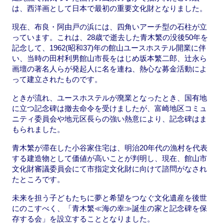
は、西洋画として日本で最初の重要文化財となりました。
現在、布良・阿由戸の浜には、四角いアーチ型の石柱が立
っています。これは、28歳で逝去した青木繁の没後50年を
記念して、1962(昭和37)年の館山ユースホステル開業に伴
い、当時の田村利男館山市長をはじめ坂本繁二郎、辻永ら
画壇の著名人らが発起人に名を連ね、熱心な募金活動によ
って建立されたものです。
ときが流れ、ユースホステルが廃業となったとき、国有地
に立つ記念碑は撤去命令を受けましたが、富崎地区コミュ
ニティ委員会や地元区長らの強い熱意により、記念碑はま
もられました。
青木繁が滞在した小谷家住宅は、明治20年代の漁村を代表
する建造物として価値が高いことが判明し、現在、館山市
文化財審議委員会にて市指定文化財に向けて諮問がなされ
たところです。
未来を担う子どもたちに夢と希望をつなぐ文化遺産を後世
にのこすべく、「青木繁≪海の幸≫誕生の家と記念碑を保
存する会」を設立することとなりました。