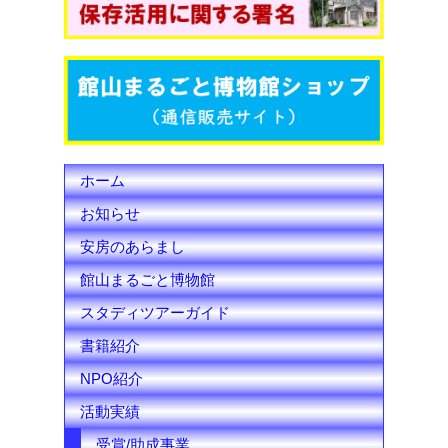
o
e
b
o
r
e
k
C
h
ホーム
a
お知らせ
n
安房のあらまし
n
館山まるごと博物館
e
スタディツアーガイド
l
書籍紹介
NPO紹介
活動実績
受賞/助成事業