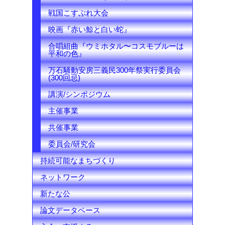
戦国こすぷれ大会
映画『赤い鯨と白い蛇』
合唱組曲『ウミホタル〜コスモブルーは
平和の色』
万石騒動安房三義民300年祭実行委員会
(300回忌)
講演/シンポジウム
主催事業
共催事業
委員会/研究会
持続可能なまちづくり
ネットワーク
新たな公
論文データベース