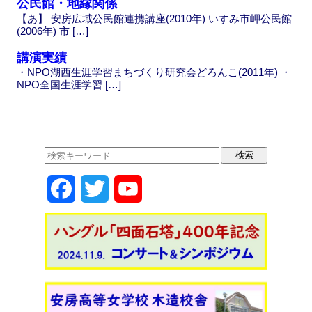
公民館・地縁関係
【あ】 安房広域公民館連携講座(2010年) いすみ市岬公民館
(2006年) 市 […]
講演実績
・NPO湖西生涯学習まちづくり研究会どろんこ(2011年) ・
NPO全国生涯学習 […]
F
T
Y
a
w
o
c
i
u
e
t
T
b
t
u