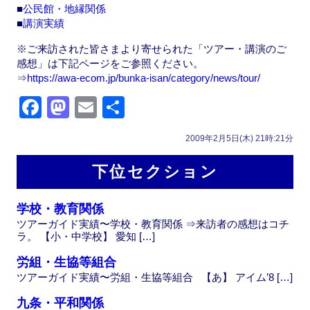
■
公民館・地縁関係
■
講演実績
※ご来訪された皆さまより寄せられた「ツアー・講演のご
感想」は下記ページをご参照ください。
⇒
https://awa-ecom.jp/bunka-isan/category/news/tour/
F
M
E
共
a
a
m
有
2009年2月5日(木) 21時:21分
c
st
ail
e
o
下位セクション
b
d
学校・教育関係
o
o
ツアーガイド実績〜学校・教育関係 ⇒来訪者の感想はコチ
o
n
ラ。 【小・中学校】 愛知 […]
k
労組・生協等組合
ツアーガイド実績〜労組・生協等組合 【あ】 アイム’8 […]
九条・平和関係