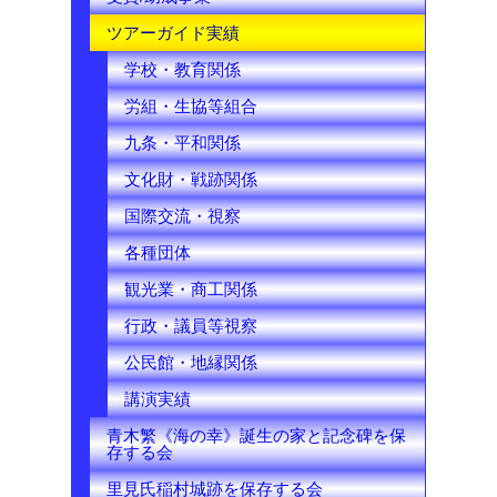
ツアーガイド実績
学校・教育関係
労組・生協等組合
九条・平和関係
文化財・戦跡関係
国際交流・視察
各種団体
観光業・商工関係
行政・議員等視察
公民館・地縁関係
講演実績
青木繁《海の幸》誕生の家と記念碑を保
存する会
里見氏稲村城跡を保存する会