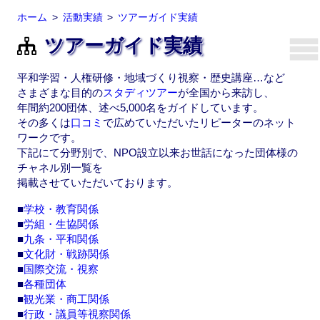
ホーム
活動実績
ツアーガイド実績
ツアーガイド実績
平和学習・人権研修・地域づくり視察・歴史講座…など
さまざまな目的の
スタディツアー
が全国から来訪し、
年間約200団体、述べ5,000名をガイドしています。
その多くは
口コミ
で広めていただいたリピーターのネット
ワークです。
下記にて分野別で、NPO設立以来お世話になった団体様の
チャネル別一覧を
掲載させていただいております。
■
学校・教育関係
■
労組・生協関係
■
九条・平和関係
■
文化財・戦跡関係
■
国際交流・視察
■
各種団体
■
観光業・商工関係
■
行政・議員等視察関係