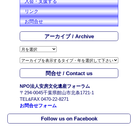
入会・支援する
リンク
お問合せ
アーカイブ / Archive
ア
ー
カ
イ
問合せ / Contact us
ブ
/
NPO法人安房文化遺産フォーラム
A
〒294-0045千葉県館山市北条1721-1
r
TEL&FAX 0470-22-8271
c
お問合せフォーム
h
i
Follow us on Facebook
v
e