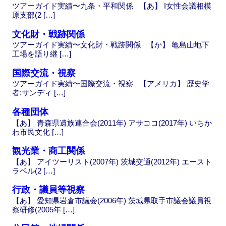
ツアーガイド実績〜九条・平和関係 【あ】 I女性会議相模
原支部(2 […]
文化財・戦跡関係
ツアーガイド実績〜文化財・戦跡関係 【か】 亀島山地下
工場を語り継 […]
国際交流・視察
ツアーガイド実績〜国際交流・視察 【アメリカ】 歴史学
者:サンディ […]
各種団体
【あ】 青森県遺族連合会(2011年) アサココ(2017年) いちか
わ市民文化 […]
観光業・商工関係
【あ】 アイツーリスト(2007年) 茨城交通(2012年) エースト
ラベル(2 […]
行政・議員等視察
【あ】 愛知県岩倉市議会(2006年) 茨城県取手市議会議員視
察研修(2005年 […]