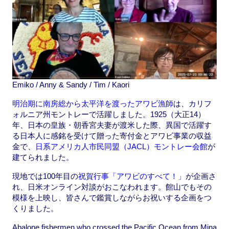
Emiko / Anny & Sandy / Tim / Kaori
明治期に南房総から太平洋を渡ったアワビ漁師
は、カリフ
ォルニア州モントレーで活躍しました。1925（大正14）
年、日本の皇族・朝香宮夫妻が渡米した際、異国で活躍す
る日本人に感銘を受けて贈った寄付金とアワビ事業の収益
金で、
日系アメリカ人市民同盟（JACL）モントレー会館
が
建てられました。
現地では100年目の
祝賀行事「アワビのすべて！」
が企画さ
れ、日米オンライン対談がおこなわれます。館山でもその
模様を上映し、皆さんで鑑賞しながらお祝いする企画をつ
くりました。
Abalone fishermen who crossed the Pacific Ocean from Mina