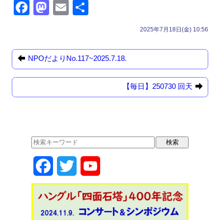
F
M
E
共
a
a
m
有
2025年7月18日(金) 10:56
c
st
ail
e
o
NPOだよりNo.117~2025.7.18.
b
d
o
o
【毎日】250730 回天
o
n
k
F
T
Y
a
w
o
c
i
u