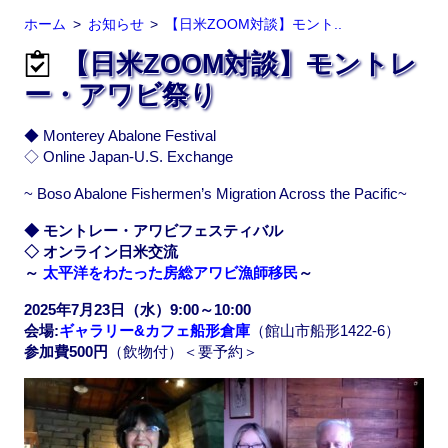
ホーム
お知らせ
【日米ZOOM対談】モント..
【日米ZOOM対談】モントレ
ー・アワビ祭り
◆ Monterey Abalone Festival
◇ Online Japan-U.S. Exchange
~ Boso Abalone Fishermen’s Migration Across the Pacific~
◆
モントレー・アワビフェスティバル
◇ オンライン日米交流
～
太平洋をわたった房総アワビ漁師移民
～
2025年7月23日（水）9:00～10:00
会場:
ギャラリー&カフェ船形倉庫
（館山市船形1422-6）
参加費500円
（飲物付）＜要予約＞