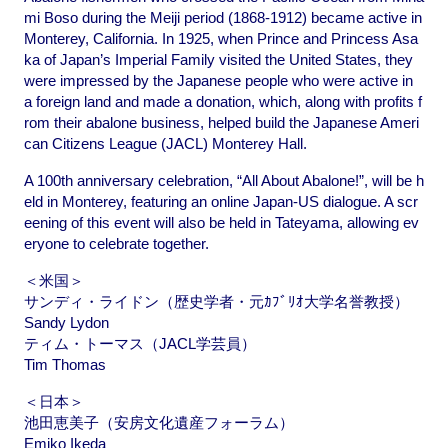
mi Boso during the Meiji period (1868-1912) became active in
Monterey, California. In 1925, when Prince and Princess Asa
ka of Japan’s Imperial Family visited the United States, they
were impressed by the Japanese people who were active in
a foreign land and made a donation, which, along with profits f
rom their abalone business, helped build the Japanese Ameri
can Citizens League (JACL) Monterey Hall.
A 100th anniversary celebration, “All About Abalone!”, will be h
eld in Monterey, featuring an online Japan-US dialogue. A scr
eening of this event will also be held in Tateyama, allowing ev
eryone to celebrate together.
＜米国＞
サンディ・ライドン（歴史学者・元ｶﾌﾞﾘｵ大学名誉教授）
Sandy Lydon
ティム・トーマス（JACL学芸員）
Tim Thomas
＜日本＞
池田恵美子（安房文化遺産フォーラム）
Emiko Ikeda