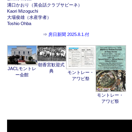
溝口かおり（英会話クラブサビーネ）
Kaori Mizoguchi
大場俊雄（水産学者）
Toshio Ohba
⇒
房日新聞 2025.8.1.付
朝香宮歓迎式
JACLモントレ
典
モントレー・
ー会館
アワビ祭
モントレー・
アワビ祭