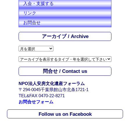
入会・支援する
リンク
お問合せ
アーカイブ / Archive
ア
ー
カ
イ
問合せ / Contact us
ブ
/
NPO法人安房文化遺産フォーラム
A
〒294-0045千葉県館山市北条1721-1
r
TEL&FAX 0470-22-8271
c
お問合せフォーム
h
i
Follow us on Facebook
v
e