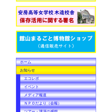
e
t
T
b
t
u
o
e
b
o
r
e
k
C
h
ホーム
a
お知らせ
n
エコレポ
n
イベント
e
メディア報道
l
ＮＰＯだより（会報）
ツアー・講演の感想