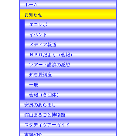
ホーム
a
お知らせ
n
エコレポ
n
イベント
e
メディア報道
l
ＮＰＯだより（会報）
ツアー・講演の感想
知恵袋講座
一般
会報（各団体）
安房のあらまし
館山まるごと博物館
スタディツアーガイド
書籍紹介