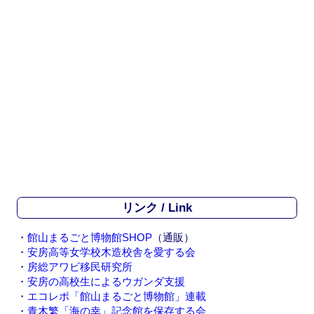
リンク / Link
・
館山まるごと博物館SHOP
（通販）
・
安房高等女学校木造校舎を愛する会
・
房総アワビ移民研究所
・
安房の高校生によるウガンダ支援
・
エコレポ「館山まるごと博物館」連載
・
青木繁「海の幸」記念館を保存する会