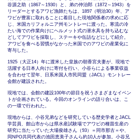
谷源之助（1867～1930）と、弟の仲治郎（1872～1943）を
リーダーとするアワビ漁師たちは、1897（明治30）年、ア
ワビが豊富に取れることに着目した現地関係者の求めに応
じ、米国カリフォルニア州モントレーに渡った。寒流の冷
たい海での作業向けにヘルメット式の潜水具を持ち込むな
どしてアワビを採取し、ステーキや缶詰などにして紹介。
アワビを食べる習慣がなかった米国でのアワビの産業化に
寄与した。
1925（大正14）年に渡米した皇族の朝香宮夫妻が、現地で
活躍する日本人向けに寄付を行い、小谷らによる事業収益
を合わせて翌年、日系米国人市民同盟（JACL）モントレー
会館が建設された。
現地では、会館の建設100年の節目を祝うさまざまなイベン
トが企画されている。今回のオンラインの語り合いは、こ
の一環で行われた。
現地からは、小谷兄弟などを研究している歴史学者とJACL
学芸員、館山市からは県水産試験場でアワビの種苗生産の
研究に当たっていた大場俊雄さん（93）＝同市那古＝や、
同NPO共同代表の池田恵美子さんら約10人が参加。小谷兄