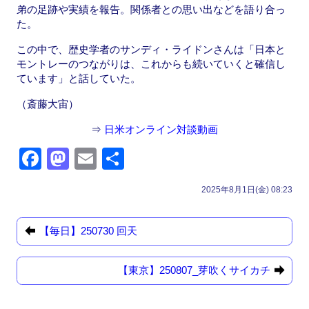
弟の足跡や実績を報告。関係者との思い出などを語り合っ
た。
この中で、歴史学者のサンディ・ライドンさんは「日本と
モントレーのつながりは、これからも続いていくと確信し
ています」と話していた。
（斎藤大宙）
⇒
日米オンライン対談動画
F
M
E
共
a
a
m
有
2025年8月1日(金) 08:23
c
st
ail
e
o
【毎日】250730 回天
b
d
o
o
【東京】250807_芽吹くサイカチ
o
n