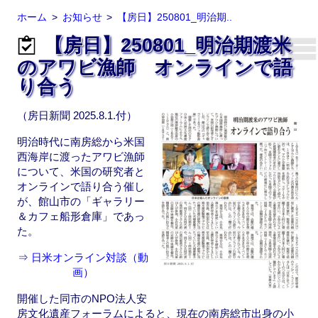
ホーム
お知らせ
【房日】250801_明治期..
【房日】250801_明治期渡米
のアワビ漁師 オンラインで語
り合う
（房日新聞 2025.8.1.付）
明治時代に南房総から米国
西海岸に渡ったアワビ漁師
について、米国の研究者と
オンラインで語り合う催し
が、館山市の「ギャラリー
＆カフェ船形倉庫」であっ
た。
⇒
日米オンライン対談（動
画）
開催した同市のNPO法人安
房文化遺産フォーラムによると、現在の南房総市出身の小