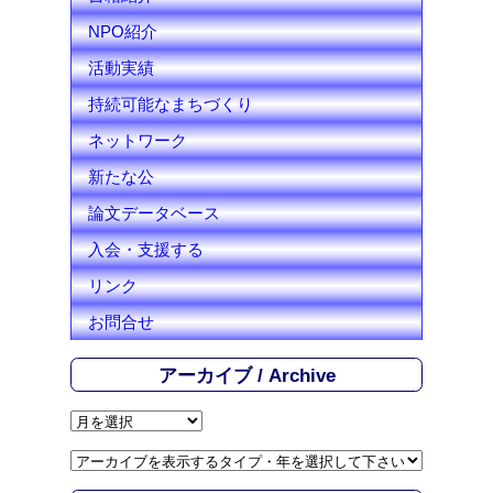
NPO紹介
活動実績
持続可能なまちづくり
ネットワーク
新たな公
論文データベース
入会・支援する
リンク
お問合せ
アーカイブ / Archive
ア
ー
カ
イ