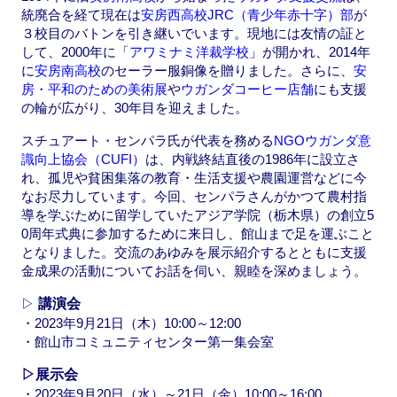
統廃合を経て現在は
安房西高校JRC（青少年赤十字）部
が
３校目のバトンを引き継いでいます。現地には友情の証と
して、2000年に「
アワミナミ洋裁学校
」が開かれ、2014年
に
安房南高校
のセーラー服銅像を贈りました。さらに、
安
房・平和のための美術展
や
ウガンダコーヒー店舗
にも支援
の輪が広がり、30年目を迎えました。
スチュアート・センパラ氏が代表を務める
NGOウガンダ意
識向上協会（CUFI）
は、内戦終結直後の1986年に設立さ
れ、孤児や貧困集落の教育・生活支援や農園運営などに今
なお尽力しています。今回、センパラさんがかつて農村指
導を学ぶために留学していたアジア学院（栃木県）の創立5
0周年式典に参加するために来日し、館山まで足を運ぶこと
となりました。交流のあゆみを展示紹介するとともに支援
金成果の活動についてお話を伺い、親睦を深めましょう。
▷
講演会
・2023年9月21日（木）10:00～12:00
・館山市コミュニティセンター第一集会室
▷展示会
・2023年9月20日（水）～21日（金）10:00～16:00