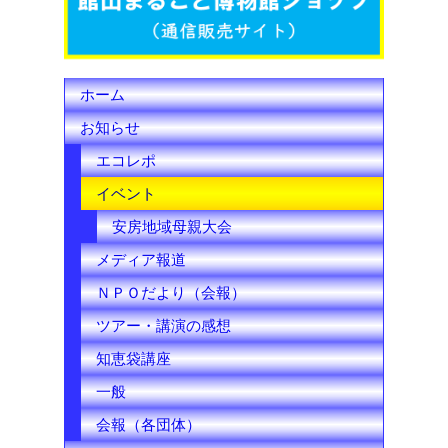
k
C
h
ホーム
a
お知らせ
n
エコレポ
n
イベント
e
安房地域母親大会
l
メディア報道
ＮＰＯだより（会報）
ツアー・講演の感想
知恵袋講座
一般
会報（各団体）