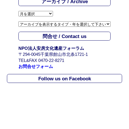
アーカイブ / Archive
ア
ー
カ
イ
問合せ / Contact us
ブ
/
NPO法人安房文化遺産フォーラム
A
〒294-0045千葉県館山市北条1721-1
r
TEL&FAX 0470-22-8271
c
お問合せフォーム
h
i
Follow us on Facebook
v
e