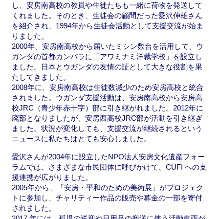
し、安房南高校の教員や生徒たちも一緒に荷物を発送して
くれました。そのとき、生徒会の顧問だった愛沢伸雄さん
を紹介され、1994年から生徒会活動として支援交流が始ま
りました。
2000年、安房南高校から届いたミシン数台を活用して、ウ
ガンダの首都カンパラに「アワミナミ洋裁学校」を設立し
ました。日本とウガンダの友情の証として大きな役割を果
たしてきました。
2008年に、安房南高校は生徒数減少のため安房高校と統合
されました。ウガンダ支援活動は、安房南高校から安房高
校JRC（青少年赤十字）部に引き継がれました。2012年に
廃部となりましたが、安房西高校JRC部が活動を引き継ぎ
ました。状況が変化しても、支援交流が継続されるという
ニュースに私たちはとても安心しました。
愛沢さんが2004年に設立したNPO法人安房文化遺産フォー
ラムでは、さまざまな市民団体に呼びかけて、CUFI への支
援連携が広がりました。
2005年から、「安房・平和のための美術展」がプロジェク
トに参加し、チャリティー作品の販売や募金の一部を寄付
されました。
2017 年には、孤児の送迎や日用品の搬送に使う活動車両が