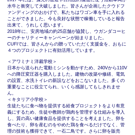
水牛と衝突して大破しました。皆さんが企画したクウドフ
ァンディングのおかげで、私たちはワゴン車を手に入れる
ことができました。今も良好な状態で稼働していると報告
出来て、うれしく思います。
2018年に、安房地域の約25店舗が協賛し、ウガンダコーヒ
ーのチャリティーキャンペーンが始まりました。
CUFIでは、皆さんからの贈っていただく支援金を、おもに
４つのプロジェクトに有効活用しています。
＜アワミナミ洋裁学校＞
日本から送られた電動ミシンを動かすため、240Vから110V
への降圧変圧器を購入しました。建物の改築や修繕、電気
の設置、水洗トイレの新設などをおこないました。多くの
重要なことに役立てられ、いくら感謝してもしきれませ
ん。
＜キタリア小学校＞
生徒たちに食べ物を提供する給食プロジェクトをより有意
義にするため、生徒や教師が鶏肉を管理する仕組みを導入
し、質の高い健康食品を提供することを考えました。卵を
食べたり、卵を産むのをやめた鶏を食べるだけでなく、管
理の技術も獲得できて、一石二鳥です。さらに卵を販売