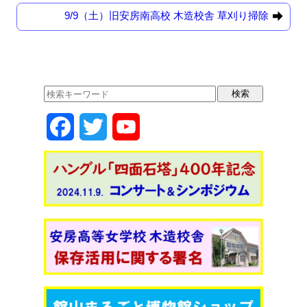
o
o
9/9（土）旧安房南高校 木造校舎 草刈り掃除
o
n
k
F
T
Y
a
w
o
c
i
u
e
t
T
b
t
u
o
e
b
o
r
e