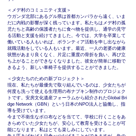
＜メデ村のコミュニティ支援＞
ウガンダ北部にあるグル県は首都カンパラから遠く、いま
だに内戦の影響が深く残っています。私たちはメデ村の孤
児たちと高齢の保護者たちに食べ物を提供し、通学の見守
る活動と支援を続けてきました。今では、大学を卒業して
働いている人もいれば、ボランティア活動を申し出ながら
就職活動をしている人もいます。最近、一人の老婆の健康
状態があまり良くなく、片足に重度の骨折を負い、再び立
ち上がることができなくなりました。彼女が簡単に移動で
きるよう、新しい車椅子を提供することができました。
＜少女たちのための新プロジェクト＞
現在、私たちが最優先で取り組んでいるのは、少女たちが
何度も洗って使える生理用の布ナプキン制作のプロジェク
トです。安房文化遺産フォーラムから紹介されたGlobal Bri
dge Network（GBN）という日本のNPO法人と協働し、指
導を受けています。
今まで不衛生なボロ布などを当てて、学校に行くことをあ
きらめていた少女たちが、安心して教育を受けることが可
能になります。私はとても楽しみにしています。
魚１匹あげれば１日食べつなげることができますが、魚の