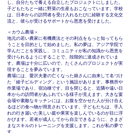
し、自分たちで養える自立したプロジェクトにしました。
子どもたちと一緒に野菜の生産もおこなっています。学校
は、日本からの訪問者を受け入れるたびに経験する文化交
流と、彼らが受けるサポートから恩恵を受けました。
＜カウム農場＞
地元の若い農家に有機農法とその利点をもっと知ってもら
うことを目的として始めました。私の夢は、アジア学院で
学んだことを実践し、コミュニティが私の知識から恩恵を
受けられるようにすることで、段階的に達成されていま
す。農場は十分に広いので、たくさんのプロジェクトが実
現することを夢みています。
農場には、愛沢夫妻の亡くなった娘さんに由来して名づけ
た「綾子ビルディング」という施設があります。事務所や
作業場であり、宿泊棟です。目を閉じると、近隣や遠い日
本からの訪問者があふれている様子が見えます。大きな宴
会場や素敵なキッチンには、お腹を空かせた人が分け合え
るほどの食べ物が用意されています。子どもたちは、手入
れの行き届いた美しい庭や果実を楽しんでいるのが目に浮
かびます。若者が成人してから自立できるように、さまざ
まなスキルのトレーニングを支援します。これが私の夢で
す。