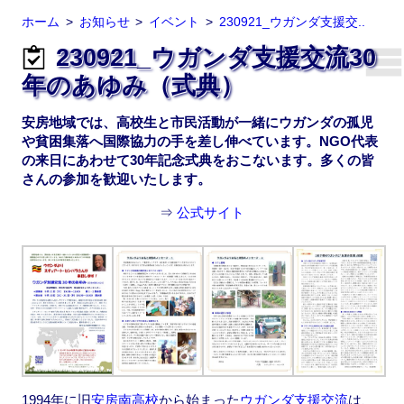
ホーム
お知らせ
イベント
230921_ウガンダ支援交..
230921_ウガンダ支援交流30
年のあゆみ（式典）
安房地域では、高校生と市民活動が一緒にウガンダの孤児
や貧困集落へ国際協力の手を差し伸べています。NGO代表
の来日にあわせて30年記念式典をおこないます。多くの皆
さんの参加を歓迎いたします。
⇒
公式サイト
1994年に旧
安房南高校
から始まった
ウガンダ支援交流
は、