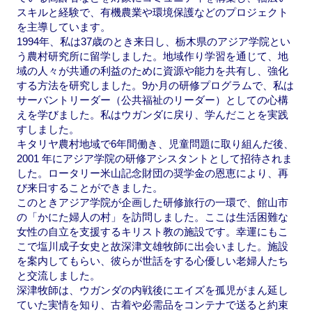
スキルと経験で、有機農業や環境保護などのプロジェクト
を主導しています。
1994年、私は37歳のとき来日し、栃木県のアジア学院とい
う農村研究所に留学しました。地域作り学習を通じて、地
域の人々が共通の利益のために資源や能力を共有し、強化
する方法を研究しました。9か月の研修プログラムで、私は
サーバントリーダー（公共福祉のリーダー）としての心構
えを学びました。私はウガンダに戻り、学んだことを実践
すしました。
キタリヤ農村地域で6年間働き、児童問題に取り組んだ後、
2001 年にアジア学院の研修アシスタントとして招待されま
した。ロータリー米山記念財団の奨学金の恩恵により、再
び来日することができました。
このときアジア学院が企画した研修旅行の一環で、館山市
の「かにた婦人の村」を訪問しました。ここは生活困難な
女性の自立を支援するキリスト教の施設です。幸運にもこ
こで塩川成子女史と故深津文雄牧師に出会いました。施設
を案内してもらい、彼らが世話をする心優しい老婦人たち
と交流しました。
深津牧師は、ウガンダの内戦後にエイズを孤児がまん延し
ていた実情を知り、古着や必需品をコンテナで送ると約束