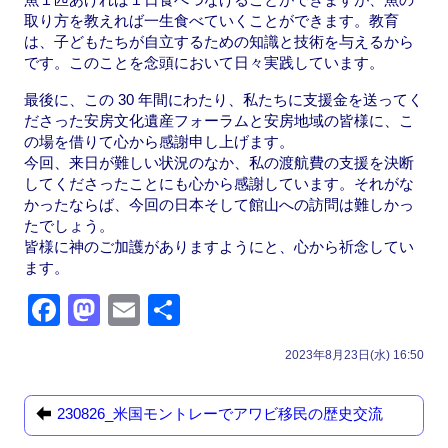
取り方を教えれば一生食べていくことができます。教育
は、子どもたちが自立するための知識と技術を与えるから
です。このことを念頭において日々実践しています。
最後に、この 30 年間にわたり、私たちに支援金を送ってく
ださった安房文化遺産フォーラムと安房地域の皆様に、こ
の場を借りて心から感謝申し上げます。
今回、来日が難しい状況のなか、私の渡航費の支援を決断
してくださったことにも心から感謝しています。それがな
かったならば、今回の日本そして館山への訪問は難しかっ
たでしょう。
皆様に神のご加護がありますようにと、心から祈念してい
ます。
F
M
E
共
a
a
m
有
2023年8月23日(水) 16:50
c
st
ail
e
o
230826_米国モントレーでアワビ移民の歴史交流
b
d