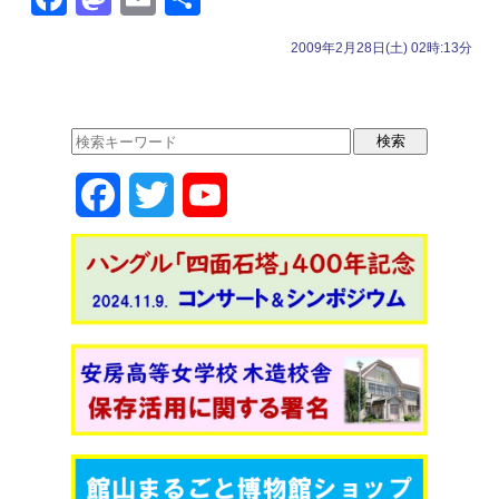
a
a
m
有
2009年2月28日(土) 02時:13分
c
st
ail
e
o
b
d
o
o
F
T
Y
o
n
k
a
w
o
c
i
u
e
t
T
b
t
u
o
e
b
o
r
e