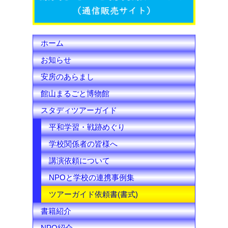
k
C
h
ホーム
a
お知らせ
n
安房のあらまし
n
館山まるごと博物館
e
スタディツアーガイド
l
平和学習・戦跡めぐり
学校関係者の皆様へ
講演依頼について
NPOと学校の連携事例集
ツアーガイド依頼書(書式)
書籍紹介
NPO紹介