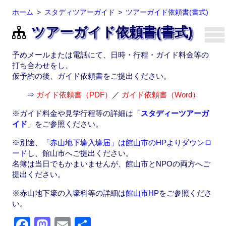
ホーム
スタディツアーガイド
ツアーガイド依頼書(書式)
ツアーガイド依頼書(書式)
予めメールまたは電話にて、日時・行程・ガイド料金等の
打ち合わせをし、
仮予約の後、ガイド依頼書をご提出ください。
⇒
ガイド依頼書（
PDF）
／
ガイド依頼書（Word）
※ガイド料金や見学行程等の詳細は「
スタディーツアーガ
イド
」をご参照ください。
※別途、
「赤山地下壕入壕届」は館山市のHPよりダウンロ
ード
し、館山市へご提出ください。
名簿は当日でもかまいませんが、館山市とNPOの両方へご
提出ください。
※赤山地下壕の入壕料等の詳細は
館山市HP
をご参照くださ
い。
F
M
E
共