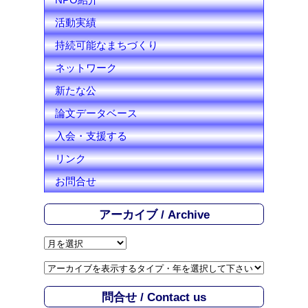
活動実績
持続可能なまちづくり
ネットワーク
新たな公
論文データベース
入会・支援する
リンク
お問合せ
アーカイブ / Archive
ア
ー
カ
イ
問合せ / Contact us
ブ