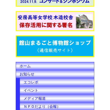
e
t
T
b
t
u
o
e
b
o
r
e
k
C
h
ホーム
a
お知らせ
n
エコレポ
n
イベント
e
メディア報道
l
ＮＰＯだより（会報）