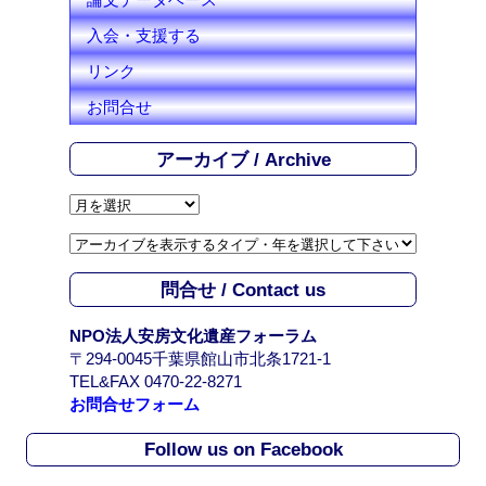
入会・支援する
リンク
お問合せ
アーカイブ / Archive
ア
ー
カ
イ
問合せ / Contact us
ブ
/
NPO法人安房文化遺産フォーラム
A
〒294-0045千葉県館山市北条1721-1
r
TEL&FAX 0470-22-8271
c
お問合せフォーム
h
i
Follow us on Facebook
v
e