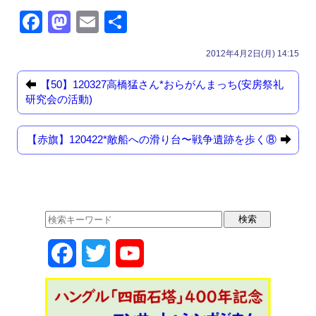
F
M
E
共
a
a
m
有
2012年4月2日(月) 14:15
c
st
ail
e
o
【50】120327高橋猛さん*おらがんまっち(安房祭礼
研究会の活動)
b
d
o
o
【赤旗】120422*敵船への滑り台〜戦争遺跡を歩く⑧
o
n
k
F
T
Y
a
w
o
c
i
u