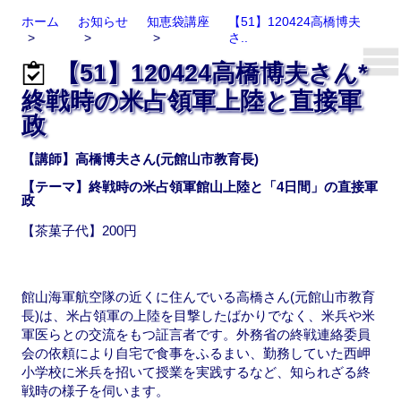
ホーム
お知らせ
知恵袋講座
【51】120424高橋博夫
さ..
【51】120424高橋博夫さん*
終戦時の米占領軍上陸と直接軍
政
【講師】高橋博夫さん(元館山市教育長)
【テーマ】終戦時の米占領軍館山上陸と「4日間」の直接軍
政
【茶菓子代】200円
館山海軍航空隊の近くに住んでいる高橋さん(元館山市教育
長)は、米占領軍の上陸を目撃したばかりでなく、米兵や米
軍医らとの交流をもつ証言者です。外務省の終戦連絡委員
会の依頼により自宅で食事をふるまい、勤務していた西岬
小学校に米兵を招いて授業を実践するなど、知られざる終
戦時の様子を伺います。