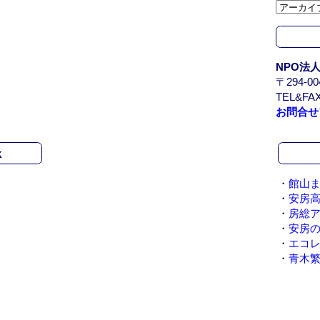
カ
イ
ブ
/
NPO法
A
〒294-
r
TEL&FAX
c
お問合せ
h
i
v
k
e
・
館山ま
・
安房
・
房総
・
安房
・
エコ
・
青木