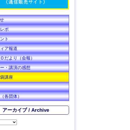
C
h
せ
a
レポ
n
ント
ィア報道
n
Ｏだより（会報）
e
ー・講演の感想
l
袋講座
（各団体）
アーカイブ / Archive