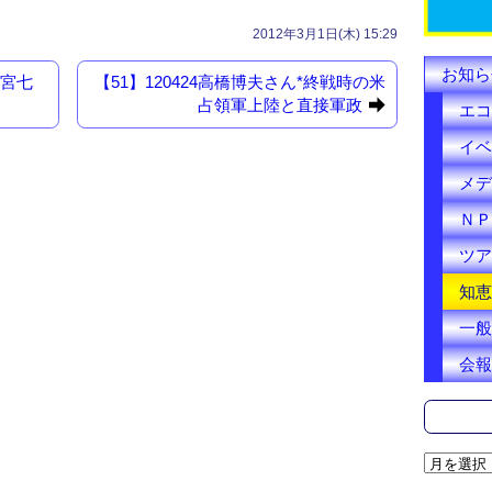
k
2012年3月1日(木) 15:29
お知ら
神宮七
【51】120424高橋博夫さん*終戦時の米
占領軍上陸と直接軍政
エコ
イベ
メデ
ＮＰ
ツア
知恵
一般
会報
ア
ー