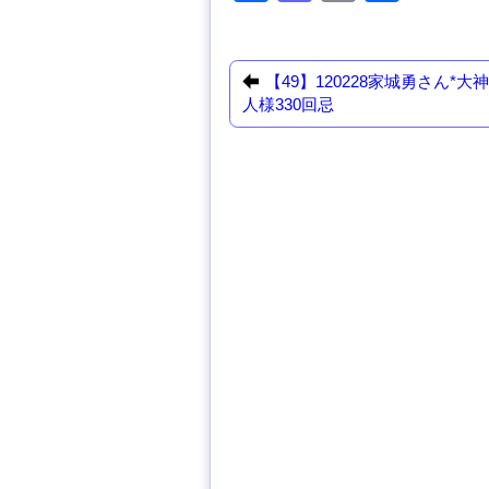
a
a
m
有
c
st
ail
e
o
【49】120228家城勇さん*大
人様330回忌
b
d
o
o
o
n
k