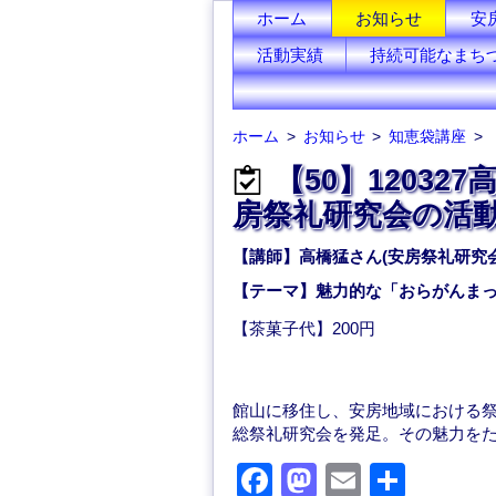
ホーム
お知らせ
安
活動実績
持続可能なまち
ホーム
お知らせ
知恵袋講座
【50】12032
房祭礼研究会の活動
【講師】高橋猛さん(安房祭礼研究会
【テーマ】魅力的な「おらがんまっ
【茶菓子代】200円
館山に移住し、安房地域における
総祭礼研究会を発足。その魅力を
F
M
E
共