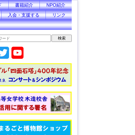
ド
書籍紹介
NPO紹介
入会・支援する
リンク
T
Y
w
o
i
u
t
T
t
u
e
b
r
e