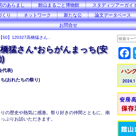
房のあらまし
館山まるごと博物館
スタディツアーガイ
づくり
ネットワーク
新たな公
論文データベース
お問合せ
【50】120327高橋猛さん..
7高橋猛さん*おらがんまっち(安
F
)
a
代表)
c
ち(おれたちの祭り)
e
b
祭りの歴史や熱気に感激。祭り好きの仲間とともに、南
o
たっぷりお話いただきます。
o