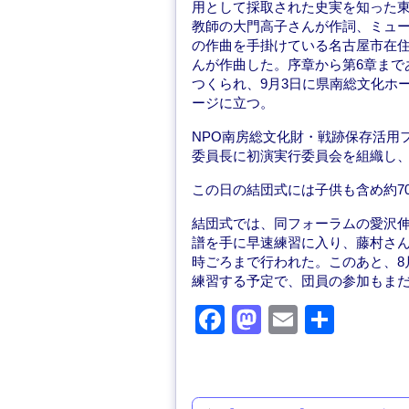
用として採取された史実を知った
教師の大門高子さんが作詞、ミュ
の作曲を手掛けている名古屋市在
んが作曲した。序章から第6章まで
つくられ、9月3日に県南総文化ホ
ージに立つ。
NPO南房総文化財・戦跡保存活用
委員長に初演実行委員会を組織し
この日の結団式には子供も含め約7
結団式では、同フォーラムの愛沢
譜を手に早速練習に入り、藤村さん
時ごろまで行われた。このあと、8
練習する予定で、団員の参加もま
F
M
E
共
a
a
m
有
c
st
ail
e
o