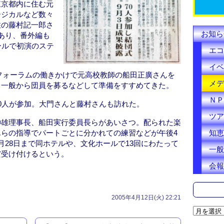
k
東京都内に住む元
ージカルなど数々
住の藤村記一郎さ
お知ら
あり、番外編も
ールで初演のステ
エコ
イベ
フォーラムの働きかけで元高校教師の船田正廣さんを
メデ
、一般から団員を募るなどして準備をすすめてきた。
ＮＰ
0人が参加。大門さんと藤村さんも訪れた。
ツア
伸雄理事長、船田実行委員長らがあいさつ。配られた楽
知恵
らの指導でパートごとに分かれての練習などが午後4
月28日まで同ホテルや、文化ホールで13回にわたって
一般
だ受け付けるという。
会報
2005年4月12日(火) 22:21
ア
ー