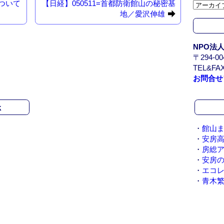
について
【日経】050511=首都防衛館山の秘密基
カ
地／愛沢伸雄
イ
ブ
/
NPO法
A
〒294-
r
TEL&FAX
c
お問合せ
h
i
v
k
e
・
館山ま
・
安房
・
房総
・
安房
・
エコ
・
青木