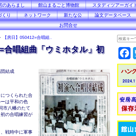
房のあらまし
館山まるごと博物館
スタディツアーガイ
づくり
ネットワーク
新たな公
論文データベース
お問合せ
【房日】050412=合唱組..
12=合唱組曲「ウミホタル」初
F
a
唱団結成
c
e
マにつくられた合
b
ルーは平和の色
同市八幡のたて
o
最初の合唱練習が
o
と、戦時中に軍事