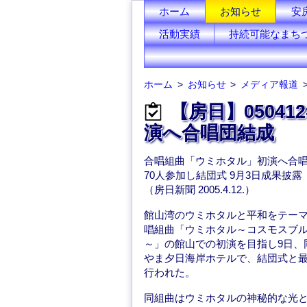
ホーム
お知らせ
安
活動実績
持続可能なまち
ホーム
お知らせ
メディア報道
【房日】0504
演へ合唱団結成
合唱組曲「ウミホタル」初演へ合
70人参加し結団式 9月3日成果披露
（房日新聞 2005.4.12.）
館山湾のウミホタルと平和をテー
唱組曲「ウミホタル～コスモスブ
～」の館山での初演を目指し9日、
やま夕日海岸ホテルで、結団式と
行われた。
同組曲はウミホタルの神秘的な光