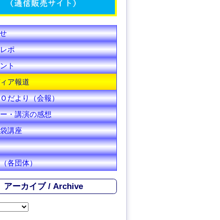
C
h
せ
a
レポ
n
ント
ィア報道
n
Ｏだより（会報）
e
ー・講演の感想
l
袋講座
（各団体）
アーカイブ / Archive