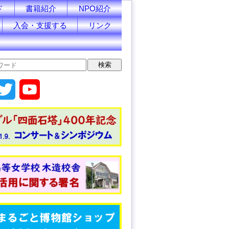
ド
書籍紹介
NPO紹介
入会・支援する
リンク
T
Y
w
o
i
u
t
T
t
u
e
b
r
e