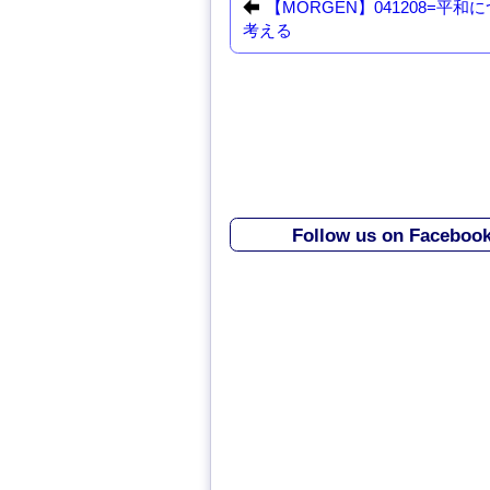
【MORGEN】041208=平和
b
d
考える
o
o
o
n
k
Follow us on Faceboo