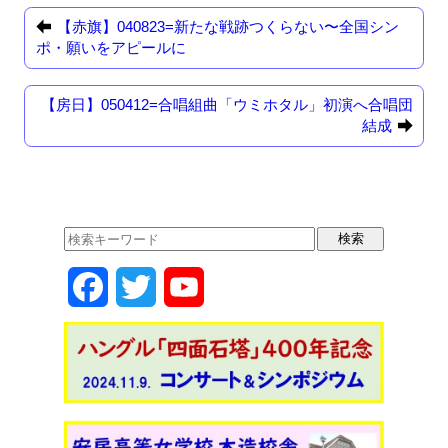
c
st
ail
e
o
【赤旗】040823=新たな戦跡つくらない〜全国シン
ポ・願いをアピールに
b
d
o
o
【房日】050412=合唱組曲「ウミホタル」初演へ合唱団
o
n
結成
k
F
T
Y
a
w
o
c
i
u
e
t
T
b
t
u