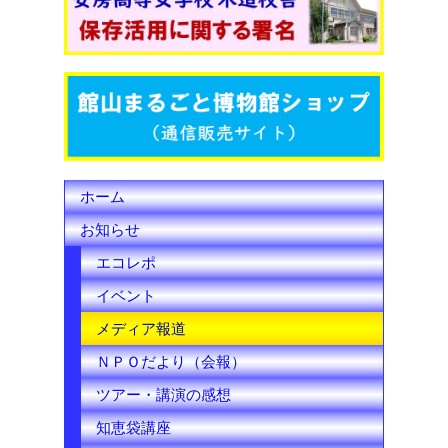
o
e
b
o
r
e
k
C
h
ホーム
a
お知らせ
n
エコレポ
n
イベント
e
メディア報道
l
ＮＰＯだより（会報）
ツアー・講演の感想
知恵袋講座