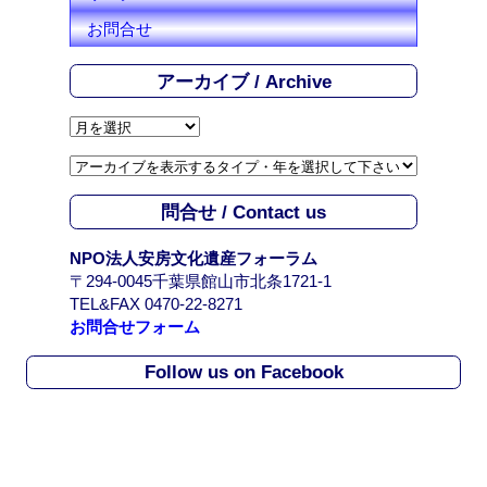
お問合せ
アーカイブ / Archive
ア
ー
カ
イ
問合せ / Contact us
ブ
/
NPO法人安房文化遺産フォーラム
A
〒294-0045千葉県館山市北条1721-1
r
TEL&FAX 0470-22-8271
c
お問合せフォーム
h
i
Follow us on Facebook
v
e