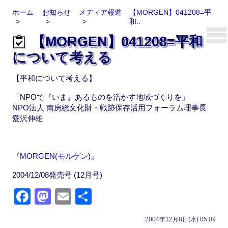
ホーム
お知らせ
メディア報道
【MORGEN】041208=平
和..
【MORGEN】041208=平和
について考える
【平和について考える】
「NPOで『いま』あるものを活かす地域づくりを」
NPO法人 南房総文化財・戦跡保存活用フォーラム理事長
愛沢伸雄
『MORGEN(モルゲン)』
2004/12/08発売号 (12月号)
F
M
E
共
a
a
m
有
2004年12月8日(水) 05:09