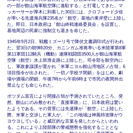
の一部が館山海軍航空隊に進駐する」と打電してきた。マ
ッカーサーが厚木に到着した30日には、クロフォード少佐
が率いる先遣海兵隊235名が「館空」基地の東岸壁に上陸し
た。即日、日本政府は「館山終戦連絡委員会」を設置し、
基地周辺の民家に強制立ち退きを命じた。
1945年9月2日、戦艦ミズーリ号で降伏文書調印式が行われ
た。翌3日の朝9時20分、カニンガム准将率いる米陸軍第8軍
第11軍団112騎兵（機動）連隊戦闘団3500人が館山海軍航
空隊（館空）水上班滑走路に上陸した。司令部を館空内に
し、軍政参謀課が置かれ「米軍ニヨル館山湾地区ノ占領」6
項目指令が出された。「一切ノ学校ヲ閉鎖」をはじめ、劇
場や酒場の閉鎖、午後7時から午前6時まで市民の夜間外出
禁止なども命じられた。
ポツダム宣言により間接占領が予測されていたところ、突
然、館山にのみ敷かれた「直接軍政」に、日本政府は驚い
たようである。その背景には先遣隊が「館空」に上陸した
際、米軍と交渉した軍人が、「この地域は神風特攻隊がウ
ヨウヨしている」と威圧的な言葉を発したからといわれ
る。これにより上陸部隊の警戒態勢を強化することとな