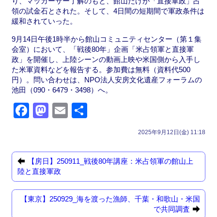
り、マッカーサー了解のもと、館山だけが「直接軍政」占
領の試金石とされた。そして、4日間の短期間で軍政条件は
緩和されていった。
9月14日午後1時半から館山コミュニティセンター（第１集
会室）において、「戦後80年」企画「米占領軍と直接軍
政」を開催し、上陸シーンの動画上映や米国側から入手し
た米軍資料などを報告する。参加費は無料（資料代500
円）。問い合わせは、NPO法人安房文化遺産フォーラムの
池田（090・6479・3498）へ。
F
M
E
共
a
a
m
有
2025年9月12日(金) 11:18
c
st
ail
e
o
【房日】250911_戦後80年講座：米占領軍の館山上
b
d
陸と直接軍政
o
o
【東京】250929_海を渡った漁師、千葉・和歌山・米国
o
n
で共同調査