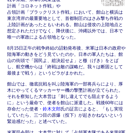
計画「コロネット作戦」や
占領計画「ブラックリスト作戦」において、館山と横浜は
東京湾岸の最重要地として、首都制圧のはさみ撃ち作戦の
上陸計画があったともいわれる。館山は侵攻の上陸地点と
想定されただけでなく、降伏後に、沖縄以外では、日本で
唯一の軍政による占領地となった。
8月15日正午の戦争終結の詔勅発布後、米軍は日本の政府や
陸海軍の動きをどう見ていたのか。日本の軍人たちは、館
山の街頭で「国民よ、総決起せよ」と檄（げき）をとば
し、航空機からは「終戦は敵の謀略だ。我々は断固として
最後まで戦う」というビラがまかれた。
館山では、徹底抗戦を叫ぶ陸海軍の一部将兵らにより、厚
木にやってくるマッカーサー機の撃墜計画が立てられた。
それを察知した大本営は「刺し違えてでも阻止するよう
に」という厳命で、使者を館山に派遣した。戦後60年には
存命だった使者・
鈴木文郎
氏の証言によると、「もし実現
していたら、三つ目の原爆（投下）が起きかねないという
緊迫感だった」と述べていた。
米軍司令部は、大本営に対して「占領軍本隊である米第8軍