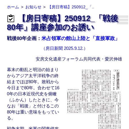
ホーム
お知らせ
【房日寄稿】250912_「..
【房日寄稿】250912_「戦後
80年」講座参加のお誘い
戦後80年企画：
米占領軍の館山上陸と「直接軍政」
（房日新聞 2025.9.12.）
安房文化遺産フォーラム共同代表・愛沢伸雄
幕末の動乱と明治の始まり
からアジア太平洋戦争の終
結までほぼ80年。敗戦から
今日まで80年。合わせて16
0年の日本近現代史を俯瞰
（ふかん）したときに、今
なお「戦後」と付けるこの
80年は重い意味をもってい
る。
戦争末期、米軍の関東侵攻