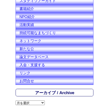
スタディツアーガイド
書籍紹介
NPO紹介
活動実績
持続可能なまちづくり
ネットワーク
新たな公
論文データベース
入会・支援する
リンク
お問合せ
アーカイブ / Archive
ア
ー