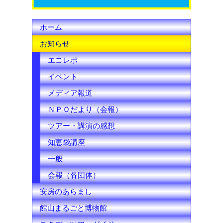
h
ホーム
a
お知らせ
n
エコレポ
n
イベント
e
メディア報道
l
ＮＰＯだより（会報）
ツアー・講演の感想
知恵袋講座
一般
会報（各団体）
安房のあらまし
館山まるごと博物館