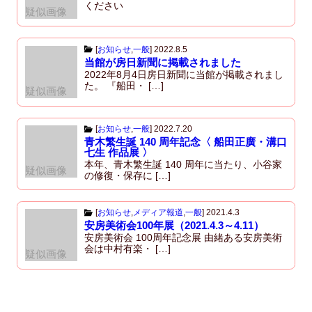
ください
疑似画像
[
お知らせ
,
一般
]
2022.8.5
当館が房日新聞に掲載されました
2022年8月4日房日新聞に当館が掲載されまし
た。 『船田・ […]
疑似画像
[
お知らせ
,
一般
]
2022.7.20
青木繁生誕 140 周年記念〈 船田正廣・溝口
七生 作品展 〉
本年、青木繁生誕 140 周年に当たり、小谷家
疑似画像
の修復・保存に […]
[
お知らせ
,
メディア報道
,
一般
]
2021.4.3
安房美術会100年展（2021.4.3～4.11）
安房美術会 100周年記念展 由緒ある安房美術
会は中村有楽・ […]
疑似画像