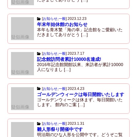
疑似画像
[
お知らせ
,
一般
]
2023.12.23
年末年始休館のお知らせ
本年も青木繁「海の幸」記念館をご愛顧いた
だきましてありがとう […]
疑似画像
[
お知らせ
,
一般
]
2023.7.17
記念館訪問者累計10000名達成!
2016年記念館開館以来、来訪者が累計10000
人になりまし […]
疑似画像
[
お知らせ
,
一般
]
2023.4.23
ゴールデンウィークは毎日開館いたします
ゴールデンウィークは休まず、毎日開館いた
します。 館内のご案 […]
疑似画像
[
お知らせ
,
一般
]
2023.1.31
雛人形祭り開催中です
明治期のひな人形を公開中です。どうぞご覧