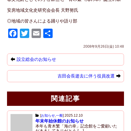
安房地域文化史研究会会長 天野努氏
◎地域の皆さんによる踊りや語り部
F
T
E
共
a
wi
m
有
2008年9月26日(金) 10:48
c
tt
ail
e
er
設立総会のお知らせ
b
吉田会長逝去に伴う役員改選
o
o
k
関連記事
[
お知らせ
,
一般
]
2025.12.10
年末年始休館のお知らせ
本年も青木繁「海の幸」記念館をご愛顧いた
だきましてありがとう […]