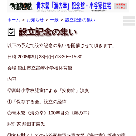
ホーム
お知らせ
一般
設立記念の集い
設立記念の集い
以下の予定で設立記念の集いを開催させて頂きます。
日時:2008年9月28日(日)13:30〜15:30
会場:館山市立富崎小学校体育館
内容:
◎富崎小学校児童による『安房節』演奏
①「保存する会」設立の経緯
②青木繁《海の幸》100年目の《海の幸》
彫刻家 船田正廣氏
③文化財としての小谷家住宅〜青木繁《海の幸》誕生の家