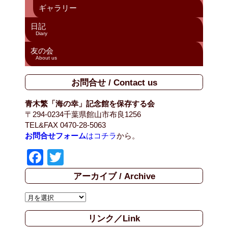
ギャラリー
日記
Diary
友の会
About us
お問合せ / Contact us
青木繁「海の幸」記念館を保存する会
〒294-0234千葉県館山市布良1256
TEL&FAX 0470-28-5063
お問合せフォーム
はコチラ
から。
F
T
a
wi
アーカイブ / Archive
c
tt
ア
e
er
ー
b
リンク／Link
カ