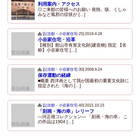
o
利用案内・アクセス
o
◎ご来館の皆様へのお願い 発熱、咳、くしゃ
みなど風邪の症状が […]
k
[
記念館・小谷家住宅
-25]
2016.4.28
小谷家住宅・沿革
【種別】館山市有形文化財(建造物) 指定 【名
称】小谷家住宅 […]
疑似画像
[
記念館・小谷家住宅
-30]
2008.9.24
保存運動の経緯
■概要 西洋画として我が国最初の重要文化財に
指定された《海の […]
疑似画像
[
記念館・小谷家住宅
-40]
2021.10.15
「刻画・海の幸」レリーフ
―河正雄コレクション― 「刻画・海の幸」 こ
の作品は1904 […]
疑似画像