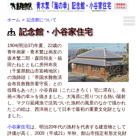
ホーム
記念館について
記念館・小谷家住宅
1904(明治37)年夏、22歳の
青年画家・青木繁は画友の
坂本繁二郎・森田恒友・福
田たねとともに房州布良
（千葉県館山市富崎地区）
の漁師頭（「帝国水難救済
会布良救難所看守長」との
役職もあった）小谷喜録（こたにきろく）宅に滞在し、名
画≪海の幸≫を描きました。大海原に照りつける熱い陽射
し、マグロ延縄漁で活気づいた漁村の風景のなかで描かれ
たこの絵は、西洋画として日本で最初の重要文化財となり
ました。
小谷家住宅
は、明治20年代の漁村を代表する建造物として
評価が高く、2009（平成21）年秋、館山市指定有形文化財