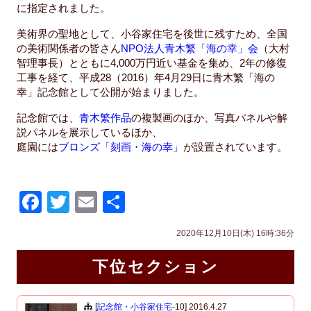
に指定されました。
美術界の聖地として、小谷家住宅を後世に残すため、全国
の美術関係者の皆さん
NPO法人青木繁「海の幸」会
（大村
智理事長）とともに4,000万円近い基金を集め、2年の修復
工事を経て、平成28（2016）年4月29日に青木繁「海の
幸」記念館として公開が始まりました。
記念館では、
青木繁作品
の複製画のほか、
写真パネルや解
説パネルを展示しているほか、
庭園には
ブロンズ「刻画・海の幸」
が設置されています。
F
T
E
共
a
wi
m
有
2020年12月10日(木) 16時:36分
c
tt
ail
e
er
下位セクション
b
[
記念館・小谷家住宅
-10]
2016.4.27