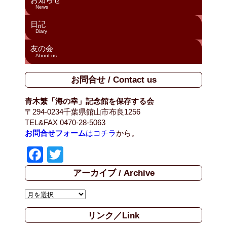
News
日記
Diary
友の会
About us
お問合せ / Contact us
青木繁「海の幸」記念館を保存する会
〒294-0234千葉県館山市布良1256
TEL&FAX 0470-28-5063
お問合せフォーム
はコチラ
から。
F
T
a
wi
アーカイブ / Archive
c
tt
ア
e
er
ー
b
リンク／Link
カ
イ