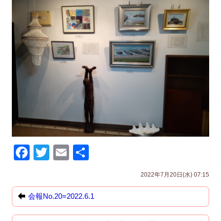
F
T
E
共
a
wi
m
有
2022年7月20日(水) 07:15
c
tt
ail
e
er
会報No.20=2022.6.1
b