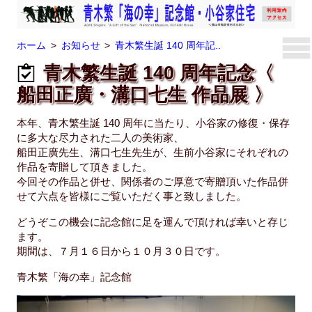
ホーム
お知らせ
青木繁生誕 140 周年記..
青木繁生誕 140 周年記念〈
船田正廣・溝口七生 作品展 〉
本年、青木繁生誕 140 周年に当たり、小谷家の修復・保存
に多大な尽力された二人の美術家、
船田正廣先生、溝口七生先生が、生前小谷家にそれぞれの
作品を寄贈して頂きました。
今回その作品と併せ、関係者のご厚意で寄贈頂いた作品併
せて六点を皆様にご覧いただく事と致しました。
どうぞこの機会に記念館に足を運んで頂ければ幸いと存じ
ます。
期間は、７月１６日から１０月３０日です。
青木繁「海の幸」記念館