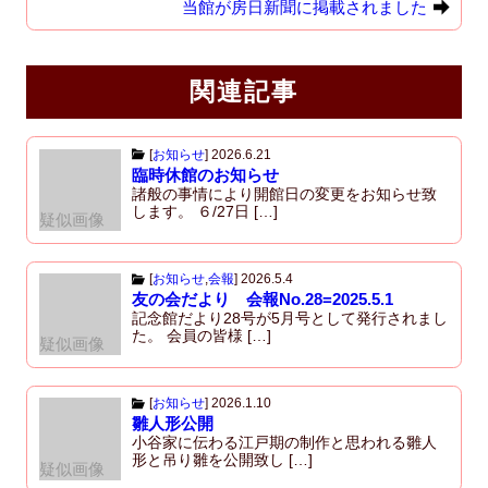
当館が房日新聞に掲載されました
o
o
k
関連記事
[
お知らせ
]
2026.6.21
臨時休館のお知らせ
諸般の事情により開館日の変更をお知らせ致
します。 ６/27日 […]
疑似画像
[
お知らせ
,
会報
]
2026.5.4
友の会だより 会報No.28=2025.5.1
記念館だより28号が5月号として発行されまし
た。 会員の皆様 […]
疑似画像
[
お知らせ
]
2026.1.10
雛人形公開
小谷家に伝わる江戸期の制作と思われる雛人
形と吊り雛を公開致し […]
疑似画像