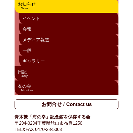
お知らせ
News
イベント
会報
メディア報道
一般
ギャラリー
日記
Diary
友の会
About us
お問合せ / Contact us
青木繁「海の幸」記念館を保存する会
〒294-0234千葉県館山市布良1256
TEL&FAX 0470-28-5063