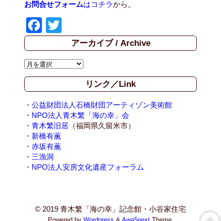
お問合せフォーム
はコチラ
から。
F
T
a
wi
アーカイブ / Archive
c
tt
ア
e
er
ー
b
リンク／Link
カ
イ
o
ブ
・
公益財団法人石橋財団アーティゾン美術館
o
/
・
NPO法人青木繁「海の幸」会
A
・
青木繁旧居
（福岡県久留米市）
k
r
・
新橋有薫
c
・
赤坂有薫
h
・
三漁洞
i
・
NPO法人安房文化遺産フォーラム
v
e
© 2019 青木繁「海の幸」記念館・小谷家住宅
Powered by
Wordpress
&
Awa5next
Theme.