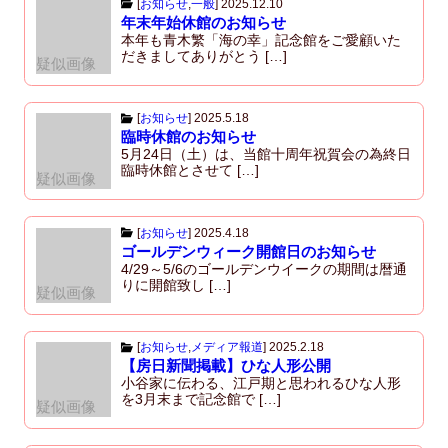
[
お知らせ
,
一般
]
2025.12.10
年末年始休館のお知らせ
本年も青木繁「海の幸」記念館をご愛顧いた
だきましてありがとう […]
疑似画像
[
お知らせ
]
2025.5.18
臨時休館のお知らせ
5月24日（土）は、当館十周年祝賀会の為終日
臨時休館とさせて […]
疑似画像
[
お知らせ
]
2025.4.18
ゴールデンウィーク開館日のお知らせ
4/29～5/6のゴールデンウイークの期間は暦通
りに開館致し […]
疑似画像
[
お知らせ
,
メディア報道
]
2025.2.18
【房日新聞掲載】ひな人形公開
小谷家に伝わる、江戸期と思われるひな人形
を3月末まで記念館で […]
疑似画像