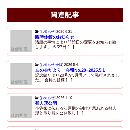
o
k
関連記事
[
お知らせ
]
2026.6.21
臨時休館のお知らせ
諸般の事情により開館日の変更をお知らせ致
します。 ６/27日 […]
疑似画像
[
お知らせ
,
会報
]
2026.5.4
友の会だより 会報No.28=2025.5.1
記念館だより28号が5月号として発行されまし
た。 会員の皆様 […]
疑似画像
[
お知らせ
]
2026.1.10
雛人形公開
小谷家に伝わる江戸期の制作と思われる雛人
形と吊り雛を公開致し […]
疑似画像