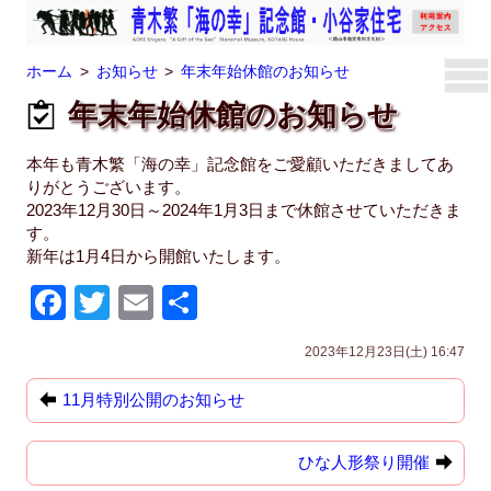
ホーム
お知らせ
年末年始休館のお知らせ
年末年始休館のお知らせ
本年も青木繁「海の幸」記念館をご愛顧いただきましてあ
りがとうございます。
2023年12月30日～2024年1月3日まで休館させていただきま
す。
新年は1月4日から開館いたします。
F
T
E
共
a
wi
m
有
2023年12月23日(土) 16:47
c
tt
ail
e
er
11月特別公開のお知らせ
b
ひな人形祭り開催
o