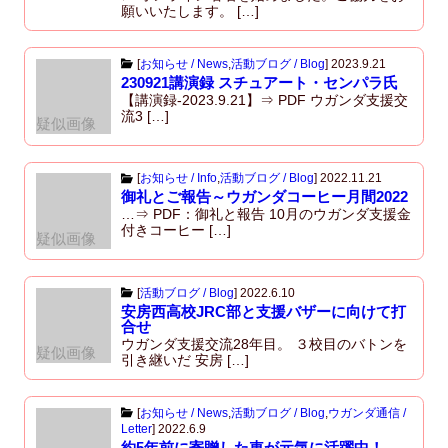
願いいたします。 […]
[
お知らせ / News
,
活動ブログ / Blog
]
2023.9.21
230921講演録 スチュアート・センパラ氏
【講演録-2023.9.21】⇒ PDF ウガンダ支援交
流3 […]
疑似画像
[
お知らせ / Info
,
活動ブログ / Blog
]
2022.11.21
御礼とご報告～ウガンダコーヒー月間2022
…⇒ PDF：御礼と報告 10月のウガンダ支援金
付きコーヒー […]
疑似画像
[
活動ブログ / Blog
]
2022.6.10
安房西高校JRC部と支援バザーに向けて打
合せ
ウガンダ支援交流28年目。 ３校目のバトンを
疑似画像
引き継いだ 安房 […]
[
お知らせ / News
,
活動ブログ / Blog
,
ウガンダ通信 /
Letter
]
2022.6.9
約5年前に寄贈した車が元気に活躍中！