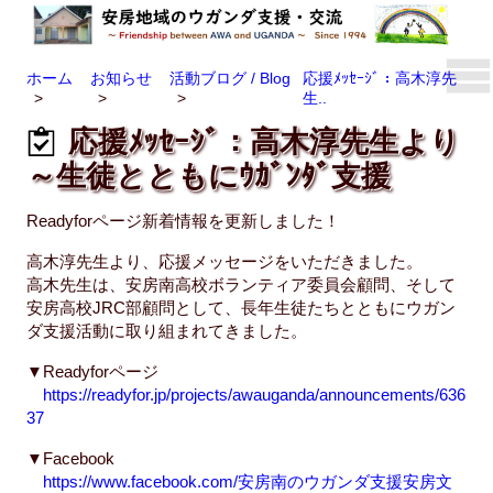
ホーム
お知らせ
活動ブログ / Blog
応援ﾒｯｾｰｼﾞ：高木淳先
生..
応援ﾒｯｾｰｼﾞ：高木淳先生より
～生徒とともにｳｶﾞﾝﾀﾞ支援
Readyforページ新着情報を更新しました！
高木淳先生より、応援メッセージをいただきました。
高木先生は、安房南高校ボランティア委員会顧問、そして
安房高校JRC部顧問として、長年生徒たちとともにウガン
ダ支援活動に取り組まれてきました。
▼Readyforページ
https://readyfor.jp/projects/awauganda/announcements/636
37
▼Facebook
https://www.facebook.com/安房南のウガンダ支援安房文