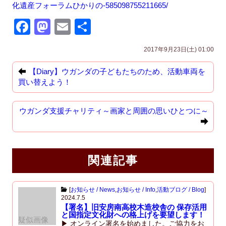
化遺産フォーラムひかりの-585098755211665/
F
M
E
共
a
a
m
有
2017年9月23日(土) 01:00
c
st
ail
e
o
【Diary】ウガンダの子どもたちのため、活動車両を
買い替えよう！
b
d
o
o
ウガンダ支援チャリティ～画家と周囲の思いひとつに～
o
n
k
関連記事
[
お知らせ / News
,
お知らせ / Info
,
活動ブログ / Blog
]
2024.7.5
【署名】旧安房南高校木造校舎の 保存活用
と国指定文化財への格上げを要望します！
疑似画像
▶ オンライン署名を始めました。ご協力をお