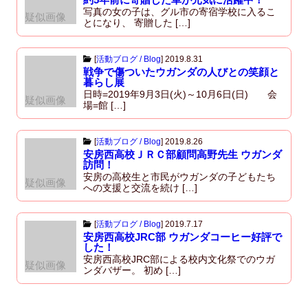
写真の女の子は、グル市の寄宿学校に入るこ
疑似画像
とになり、 寄贈した […]
[
活動ブログ / Blog
]
2019.8.31
戦争で傷ついたウガンダの人びとの笑顔と
暮らし展
日時=2019年9月3日(火)～10月6日(日) 会
疑似画像
場=館 […]
[
活動ブログ / Blog
]
2019.8.26
安房西高校ＪＲＣ部顧問高野先生 ウガンダ
訪問！
安房の高校生と市民がウガンダの子どもたち
疑似画像
への支援と交流を続け […]
[
活動ブログ / Blog
]
2019.7.17
安房西高校JRC部 ウガンダコーヒー好評で
した！
安房西高校JRC部による校内文化祭でのウガ
疑似画像
ンダバザー。 初め […]