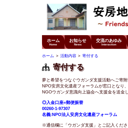
ホーム
お知らせ
交流のあゆみ
Home
News
Interaction
ホーム
活動内容
寄付する
寄付する
夢と希望をつなぐウガンダ支援活動へご寄附
NPO安房文化遺産フォーラムが窓口となり
NGOウガンダ意識向上協会へ支援金を送金
◎入金口座=郵便振替
00260-1-97307
名義:NPO法人安房文化遺産フォーラム
※通信欄に「ウガンダ支援」とご記入くださ