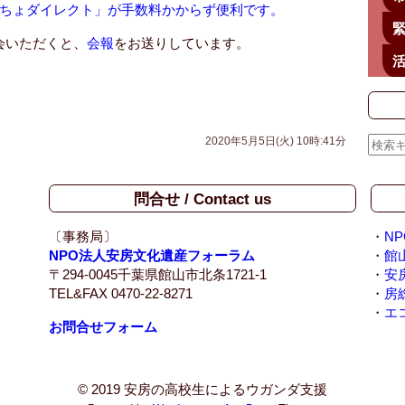
ちょダイレクト」が手数料かからず便利です。
緊
会いただくと、
会報
をお送りしています。
2020年5月5日(火) 10時:41分
問合せ / Contact us
〔事務局〕
・
N
NPO法人安房文化遺産フォーラム
・
館
〒294-0045千葉県館山市北条1721-1
・
安
TEL&FAX 0470-22-8271
・
房
・
エ
お問合せフォーム
© 2019 安房の高校生によるウガンダ支援