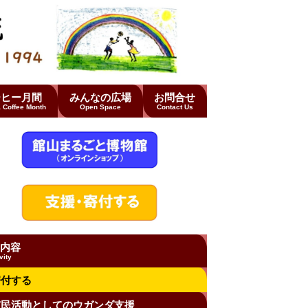
ーヒー月間
みんなの広場
お問合せ
 Coffee Month
Open Space
Contact Us
内容
vity
寄付する
市民活動としてのウガンダ支援