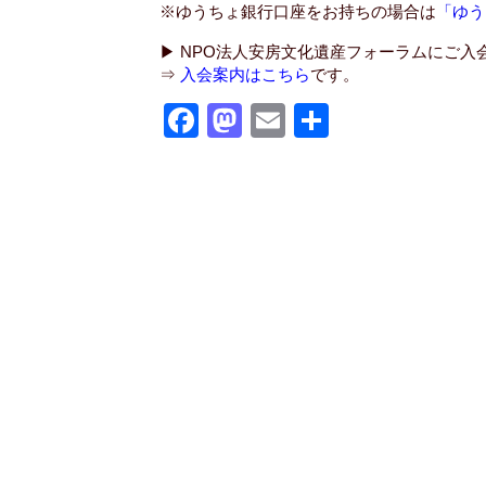
※ゆうちょ銀行口座をお持ちの場合は
「ゆう
▶ NPO法人安房文化遺産フォーラムにご入
⇒
入会案内はこちら
です。
F
M
E
共
a
a
m
有
c
st
ail
e
o
b
d
o
o
o
n
k