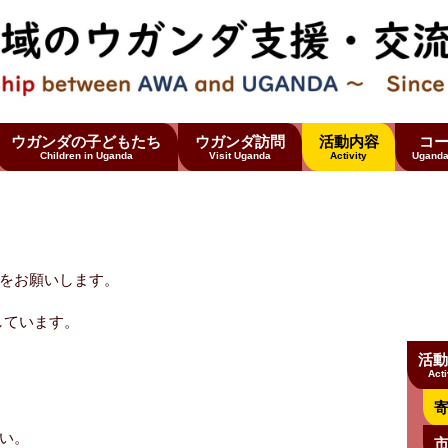
ウガンダの子どもたち
ウガンダ訪問
活動内容
コ
Children in Uganda
Visit Uganda
Activity
Uganda
をお願いします。
、
しています。
活動
Acti
い。