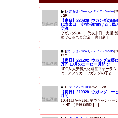
k
[
お知らせ / News
,
メディア / Media
]
2
9.29
【房日】230929_ウガンダのNG
疑似画像
代表来日 支援活動続ける市民
交流
ウガンダのNGO代表来日 支援活
続ける市民と交流 （房日新 […]
[
お知らせ / News
,
メディア / Media
]
2
12.2
【房日】221202_ウガンダ支援に
疑似画像
万円 10月のコーヒー月間で
NPO法人安房文化遺産フォーラム
は、アフリカ・ウガンダの子ど […
[
メディア / Media
]
2021.9.29
【房日】210929_ウガンダコー
月間
疑似画像
10月1日から25店舗でキャンペー
⇒ HP （房日新聞2 […]