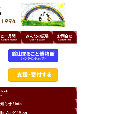
ーヒー月間
みんなの広場
お問合せ
 Coffee Month
Open Space
Contact Us
らせ
s
知らせ / Info
動ブログ / Blog