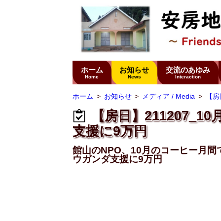
ホーム
お知らせ
交流のあゆみ
Home
News
Interaction
ホーム
お知らせ
メディア / Media
【房日
【房日】211207_
支援に9万円
館山のNPO、10月のコーヒー月間
ウガンダ支援に9万円