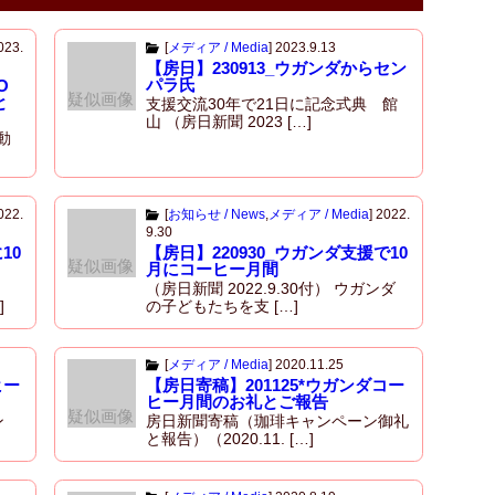
023.
[
メディア / Media
]
2023.9.13
【房日】230913_ウガンダからセン
パラ氏
O
疑似画像
と
支援交流30年で21日に記念式典 館
山 （房日新聞 2023 […]
動
022.
[
お知らせ / News
,
メディア / Media
]
2022.
9.30
10
【房日】220930_ウガンダ支援で10
疑似画像
月にコーヒー月間
（房日新聞 2022.9.30付） ウガンダ
]
の子どもたちを支 […]
[
メディア / Media
]
2020.11.25
ヒー
【房日寄稿】201125*ウガンダコー
ヒー月間のお礼とご報告
疑似画像
ン
房日新聞寄稿（珈琲キャンペーン御礼
と報告）（2020.11. […]