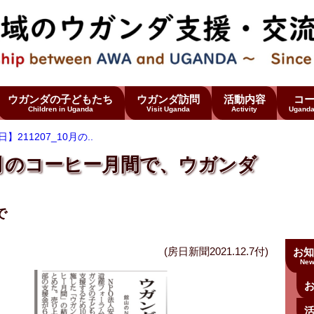
ウガンダの子どもたち
ウガンダ訪問
活動内容
コ
Children in Uganda
Visit Uganda
Activity
Uganda
】211207_10月の..
10月のコーヒー月間で、ウガンダ
で
(房日新聞2021.12.7付)
お知
New
お
活