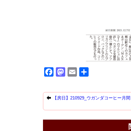
F
M
E
共
a
a
m
有
c
st
ail
e
o
【房日】210929_ウガンダコーヒー月間
b
d
o
o
o
n