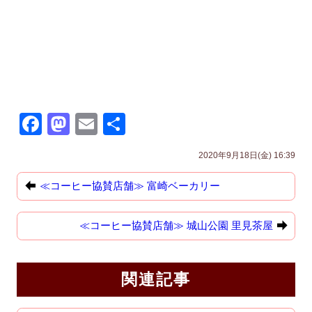
F
M
E
共
a
a
m
有
2020年9月18日(金) 16:39
c
st
ail
e
o
≪コーヒー協賛店舗≫ 富崎ベーカリー
b
d
≪コーヒー協賛店舗≫ 城山公園 里見茶屋
o
o
o
n
k
関連記事