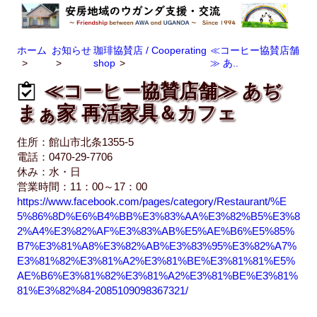
ホーム
お知らせ
珈琲協賛店 / Cooperating
≪コーヒー協賛店舗
shop
≫ あ..
≪コーヒー協賛店舗≫ あぢ
まぁ家 再活家具＆カフェ
住所：館山市北条1355-5
電話：0470-29-7706
休み：水・日
営業時間：11：00～17：00
https://www.facebook.com/pages/category/Restaurant/%E
5%86%8D%E6%B4%BB%E3%83%AA%E3%82%B5%E3%8
2%A4%E3%82%AF%E3%83%AB%E5%AE%B6%E5%85%
B7%E3%81%A8%E3%82%AB%E3%83%95%E3%82%A7%
E3%81%82%E3%81%A2%E3%81%BE%E3%81%81%E5%
AE%B6%E3%81%82%E3%81%A2%E3%81%BE%E3%81%
81%E3%82%84-2085109098367321/