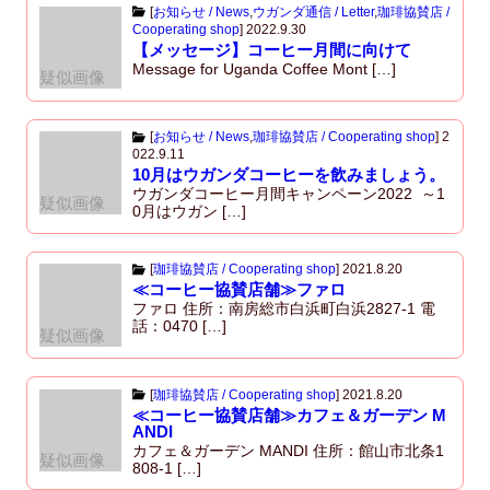
[
お知らせ / News
,
ウガンダ通信 / Letter
,
珈琲協賛店 /
Cooperating shop
]
2022.9.30
【メッセージ】コーヒー月間に向けて
Message for Uganda Coffee Mont […]
疑似画像
[
お知らせ / News
,
珈琲協賛店 / Cooperating shop
]
2
022.9.11
10月はウガンダコーヒーを飲みましょう。
ウガンダコーヒー月間キャンペーン2022 ～1
疑似画像
0月はウガン […]
[
珈琲協賛店 / Cooperating shop
]
2021.8.20
≪コーヒー協賛店舗≫ファロ
ファロ 住所：南房総市白浜町白浜2827-1 電
話：0470 […]
疑似画像
[
珈琲協賛店 / Cooperating shop
]
2021.8.20
≪コーヒー協賛店舗≫カフェ＆ガーデン M
ANDI
カフェ＆ガーデン MANDI 住所：館山市北条1
疑似画像
808-1 […]