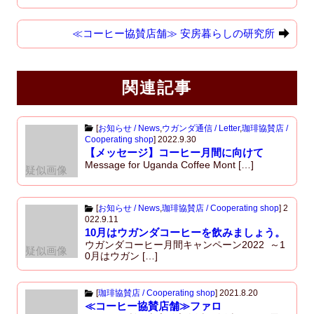
b
d
≪コーヒー協賛店舗≫ 安房暮らしの研究所
o
o
o
n
k
関連記事
[
お知らせ / News
,
ウガンダ通信 / Letter
,
珈琲協賛店 /
Cooperating shop
]
2022.9.30
【メッセージ】コーヒー月間に向けて
Message for Uganda Coffee Mont […]
疑似画像
[
お知らせ / News
,
珈琲協賛店 / Cooperating shop
]
2
022.9.11
10月はウガンダコーヒーを飲みましょう。
ウガンダコーヒー月間キャンペーン2022 ～1
疑似画像
0月はウガン […]
[
珈琲協賛店 / Cooperating shop
]
2021.8.20
≪コーヒー協賛店舗≫ファロ