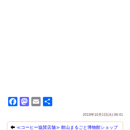
F
M
E
共
a
a
m
有
2019年10月1日(火) 06:41
c
st
ail
e
o
≪コーヒー協賛店舗≫ 館山まるごと博物館ショップ