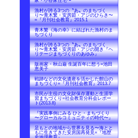
家・小谷家住宅〜
漁村が誇る3つの〝あ〟のまちづく
り〜青木繁・安房節・アジのひらき〜
=『月刊社会教育』2015.1
青木繁《海の幸》に結ばれた漁村のま
ちづくり
漁村が誇る3つの〝あ〟のまちづく
り〜青木繁・安房節・アジの開き『ヘ
リテージまちづくりのあゆみ』
版画家・秋山巌 生誕百年に想う=池田
恵美子
戦跡などの文化遺産を活かした館山の
まちづくり=『月刊社会教育』2013.7
市民が主役の文化財保存運動と生涯学
習まちづくり=社会教育分科会レポー
ト(2013.8)
『実践事例にみる ひと・まちづくり
〜グローカルコミュニティの時代〜』
足もとの地域から世界を見る〜海とと
もに生きてきた安房国再発見=『地歴
史地理教育』