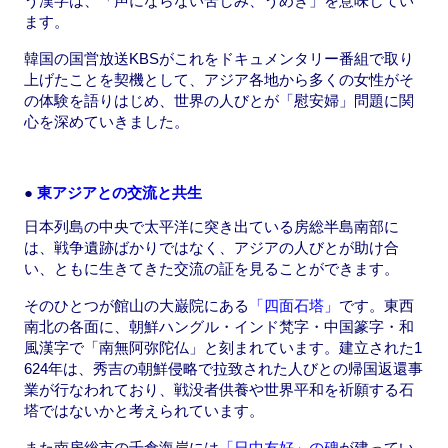
う漢字は、「声にならない苦しみ、うめき」を意味してい
ます。
韓国の国営放送KBSがこれをドキュメンタリー番組で取り
上げたことを契機として、アジア各地から多くの女性がそ
の体験を語りはじめ、世界の人びとが「慰安婦」問題に関
心を深めていきました。
●
東アジアとの交流と共生
日本列島の中央で太平洋に突き出ている房総半島南部に
は、戦争遺跡ばかりではなく、アジアの人びとが助け合
い、ともに生きてきた交流の証を見ることができます。
そのひとつが館山の大巌院にある
「四面石塔」
です。東西
南北の各面に、朝鮮ハングル・インド梵字・中国篆字・和
風漢字で「南無阿弥陀仏」と刻まれています。建立された1
624年は、秀吉の朝鮮侵略で拉致された人びとの帰国返還事
業が行なわれており、戦没者供養や世界平和を祈願する石
塔ではないかと考えられています。
また南房総市の千倉海岸には
「日中友好」の碑
が建ってい