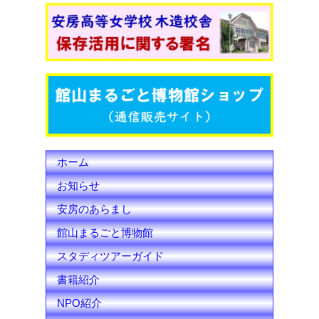
b
t
u
o
e
b
o
r
e
k
C
h
ホーム
a
お知らせ
n
安房のあらまし
n
館山まるごと博物館
e
スタディツアーガイド
l
書籍紹介
NPO紹介