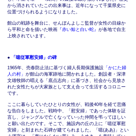
から消されていたこの出来事は、近年になって千葉県史に
位置づけられるようになりました。
館山の戦跡を舞台に、せんぼんよしこ監督が女性の目線か
ら平和と命を描いた映画
『赤い鯨と白い蛇』
が各地で自主
上映されています。
●
「噫従軍慰安婦」の碑
1965年、売春防止法に基づく婦人長期保護施設
「かにた婦
人の村」
が館山の海軍跡地に開かれました。創設者・深津
文雄牧師の唱える「底点志向」に基づき、社会から見放さ
れた女性たちが大家族として支え合って生活するコロニー
です。
ここに暮らしていたひとりの女性が、戦後40年を経て悲痛
な告白をしました。戦時中、「慰安婦」であった体験を証
言し、ジャングルで亡くなっていった仲間を弔ってほしい
と願い出たのです。そこで、施設内の丘の上に「噫従軍慰
安婦」と刻まれた石碑が建てられました。「噫(ああ)」とい