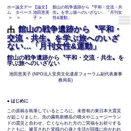
ホー
論文デー
【論文】
館山の戦争遺跡から〝平和・交流・共
ム
タベース
池田恵美
生〟を学ぶ旅へのいざない…「月刊女
子
性&運動」
館山の戦争遺跡から〝平和・
交流・共生〟を学ぶ旅へのいざ
ない…「月刊女性&運動」
館山の戦争遺跡から〝平和・交流・共生〟を
学ぶ旅へのいざない
池田恵美子 (NPO法人安房文化遺産フォーラム副代表兼事
務局長)
● はじめに
この原稿を執筆しているところに、未曾有の東日本大震災
が起こりました。先の霧島新燃岳の噴火やニュージーラン
ドの震災と合わせ、亡くなられた方のご冥福をお祈りする
とともに、被災された皆様の心身と生活が回復に向かわれ