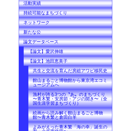
活動実績
持続可能なまちづくり
ネットワーク
新たな公
論文データベース
【論文】愛沢伸雄
【論文】池田恵美子
共生と交流を育んだ房総アワビ移民史
館山まるごと博物館から東京湾エコミ
ュージアムへ
漁村が誇る3つの〝あ〟のまちづくり
〜青木繁・安房節・アジの開き〜（全
国生涯学習まちづくり）
絵画から読み解く館山まるごと博物
館〜青木繁と倉田白羊
よみがえった青木繁「海の幸」誕生の