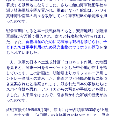
養成する訓練地になりました。さらに館山海軍砲術学校や
洲ノ埼海軍航空隊が置かれ、軍都となった館山は、ハワイ
真珠湾や南洋の島々を攻撃していく軍事戦略の最前線を担
ったのです。
戦争末期になると本土決戦体制のもと、安房地域には陸海
軍部隊が7万近く投入され、次々と特攻基地が作られまし
た。また、
食糧増産のために花農家は栽培を禁じられ、子
どもたちは軍事利用のため発光生物のウミホタル採取
を命
じられていました。
一方、米軍の日本本土進攻計画「コロネット作戦」の地図
を見ると、関東一円をターゲットとした中心地が館山を指
しています。この計画は、明治期よりカリフォルニア州モ
ントレー湾域への渡米した、房総アワビ移民の情報に基づ
き立案されたと推察されます。残された日本の家族たちは
スパイ容疑を恐れ、アメリカからの写真や手紙などを隠し
ました。太平洋をはさんで、引き裂かれた家族の歴史があ
ったのです。
終戦直後の1945年9月3日、館山には米占領軍3500名が上陸
し、本土で唯一「4日間」の直接軍政が敷かれました。歴史