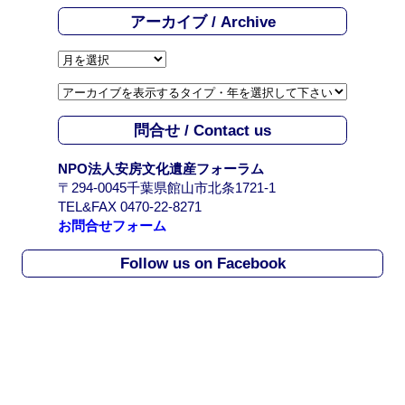
アーカイブ / Archive
ア
ー
カ
イ
問合せ / Contact us
ブ
/
NPO法人安房文化遺産フォーラム
A
〒294-0045千葉県館山市北条1721-1
r
TEL&FAX 0470-22-8271
c
お問合せフォーム
h
i
Follow us on Facebook
v
e