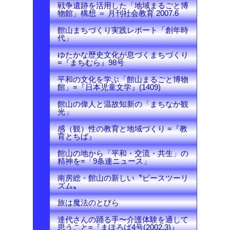
戦争遺跡を活用した「地域まるごと博
物館」構想 ＝ 月刊社会教育 2007.6
館山まちづくり実践レポート「創年時
代」
ゆたかな歴史文化が息づくまちづくり
=『まちむら』98号
平和の文化を学ぶ「館山まるごと博物
館」=『日本児童文学』(1409)
館山の偉人と温故知新の「まちなか観
光」
感（観）性の教育と地域づくり =『教
育とちば』
館山の地から「平和・交流・共生」の
精神を=「9条連ニュース」
南房総・館山の新しい〝ピースツーリ
ズム〟
旅は魔法のとびら
達代さんの踊る手〜介護体験を通して
思うこと=『まほろば4号(2002.3)』