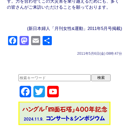
す。力を合わせてこの大災害を乗り越えるためにも、多く
の皆さんがご来訪いただけることを願っております。
(新日本婦人「月刊女性&運動」2011年5月号掲載)
F
M
E
共
a
a
m
有
2011年5月6日(金) 08時:47分
c
st
ail
e
o
b
d
o
o
F
T
Y
o
n
k
a
w
o
c
i
u
e
t
T