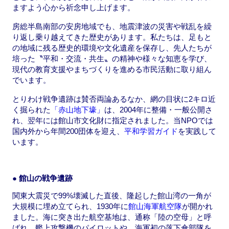
ますよう心から祈念申し上げます。
房総半島南部の安房地域でも、地震津波の災害や戦乱を繰
り返し乗り越えてきた歴史があります。私たちは、足もと
の地域に残る歴史的環境や文化遺産を保存し、先人たちが
培った〝平和・交流・共生〟の精神や様々な知恵を学び、
現代の教育支援やまちづくりを進める市民活動に取り組ん
でいます。
とりわけ戦争遺跡は賛否両論あるなか、網の目状に2キロ近
く掘られた
「赤山地下壕」
は、2004年に整備・一般公開さ
れ、翌年には館山市文化財に指定されました。当NPOでは
国内外から年間200団体を迎え、
平和学習ガイド
を実践して
います。
● 館山の戦争遺跡
関東大震災で99%壊滅した直後、隆起した館山湾の一角が
大規模に埋め立てられ、1930年に
館山海軍航空隊
が開かれ
ました。海に突き出た航空基地は、通称「陸の空母」と呼
ばれ、艦上攻撃機のパイロットや、海軍初の落下傘部隊を