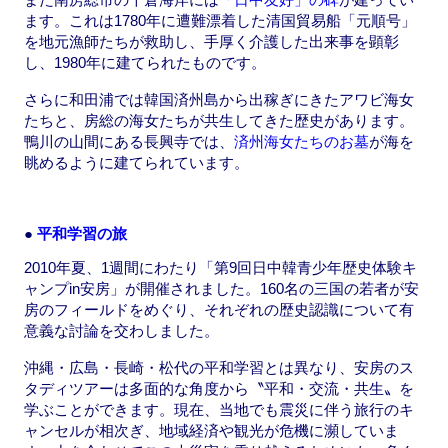
ます。これは1780年に遭難漂着した清国貿易船「元順号」
を地元漁師たちが救助し、手厚く介護した出来事を顕彰
し、1980年に建てられたものです。
さらに和田浦では韓国済州島から出稼ぎにきたアワビ海女
たちと、房総の海女たちが共生してきた歴史があります。
鴨川の山間にある長興寺では、
済州海女たちのお墓
が海を
眺めるように建てられています。
●
平和学習の旅
2010年夏、1週間にわたり「第9回日中韓青少年歴史体験キ
ャンプin安房」が開催されました。160名の三国の若者が安
房のフィールドをめぐり、それぞれの歴史認識について有
意義な討論を交わしました。
沖縄・広島・長崎・松代の平和学習とは異なり、安房のス
タディツアーは多面的な角度から〝平和・交流・共生〟を
学ぶことができます。現在、当地でも震災に伴う旅行のキ
ャンセルが相次ぎ、地域経済や観光が危機に瀕していま