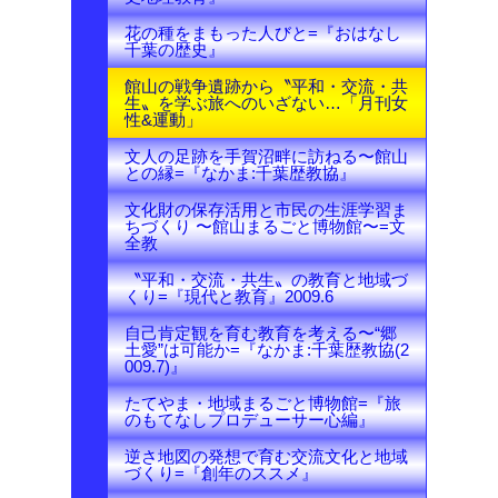
花の種をまもった人びと=『おはなし
千葉の歴史』
館山の戦争遺跡から〝平和・交流・共
生〟を学ぶ旅へのいざない…「月刊女
性&運動」
文人の足跡を手賀沼畔に訪ねる〜館山
との縁=『なかま:千葉歴教協』
文化財の保存活用と市民の生涯学習ま
ちづくり 〜館山まるごと博物館〜=文
全教
〝平和・交流・共生〟の教育と地域づ
くり=『現代と教育』2009.6
自己肯定観を育む教育を考える〜“郷
土愛”は可能か=『なかま:千葉歴教協(2
009.7)』
たてやま・地域まるごと博物館=『旅
のもてなしプロデューサー心編』
逆さ地図の発想で育む交流文化と地域
づくり=『創年のススメ』