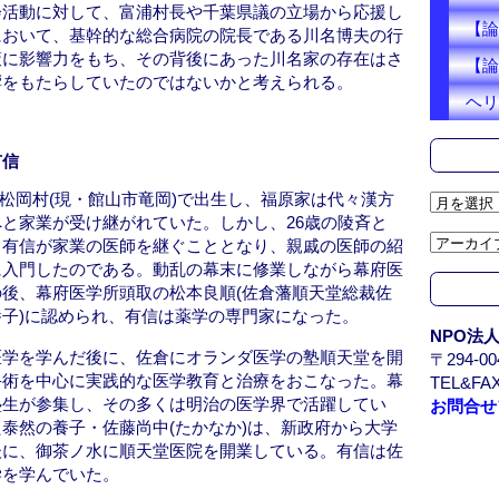
会活動に対して、富浦村長や千葉県議の立場から応援し
【論
において、基幹的な総合病院の院長である川名博夫の行
策に影響力をもち、その背後にあった川名家の存在はさ
【論
響をもたらしていたのではないかと考えられる。
ヘリ
有信
房国松岡村(現・館山市竜岡)で出生し、福原家は代々漢方
ア
と家業が受け継がれていた。しかし、26歳の陵斉と
ー
男有信が家業の医師を継ぐこととなり、親戚の医師の紹
カ
に入門したのである。動乱の幕末に修業しながら幕府医
イ
後、幕府医学所頭取の松本良順(佐倉藩順天堂総裁佐
ブ
子)に認められ、有信は薬学の専門家になった。
/
NPO法
A
医学を学んだ後に、佐倉にオランダ医学の塾順天堂を開
〒294-
r
手術を中心に実践的な医学教育と治療をおこなった。幕
TEL&FAX
c
塾生が参集し、その多くは明治の医学界で活躍してい
お問合せ
h
泰然の養子・佐藤尚中(たかなか)は、新政府から大学
i
後に、御茶ノ水に順天堂医院を開業している。有信は佐
v
学を学んでいた。
e