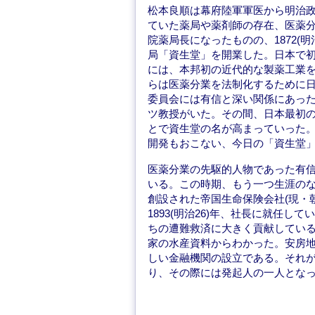
松本良順は幕府陸軍軍医から明治
ていた薬局や薬剤師の存在、医薬
院薬局長になったものの、1872(
局「資生堂」を開業した。日本で初め
には、本邦初の近代的な製薬工業
らは医薬分業を法制化するために
委員会には有信と深い関係にあっ
ツ教授がいた。その間、日本最初
とで資生堂の名が高まっていった
開発もおこない、今日の「資生堂
医薬分業の先駆的人物であった有
いる。この時期、もう一つ生涯のなか
創設された帝国生命保険会社(現・
1893(明治26)年、社長に就任
ちの遭難救済に大きく貢献してい
家の水産資料からわかった。安房
しい金融機関の設立である。それが18
り、その際には発起人の一人とな