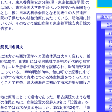
k
したり、東京養育院安房分院(現・東京都船形学園)の
係は深い。東京帝国大学医学部ベルツ教授から薫陶をう
地とし、後に日本内科学会長となる同級生の入沢達吉
論文デ
分院の子供たちの結核治療にあたっている。明治期に館
ていくが、そのなかで館山病院と東京養育院安房分院の
【論
報告する。
戦
2
代院長川名博夫
機に漢方から西洋医学へと医療体系は大きく変わり、近
(明治10)年、那古町には安房地域で最初の近代的な那古
郊ではコレラ患者の防疫活動を誤解され、医師沼野玄昌
っている。1886(明治19)年、館山町では療養に来て
湯と称する海水と真水につかる浴室施設をつくったとい
いうことで神奈川県大磯海岸に初めて海水浴場が開設さ
の地は療養にとって適地であった。那古病院のような近
の住民たちは、病院設置の発起人8名は「設置連」を
金では32名が資金を出した。1891(明治24)年、『館