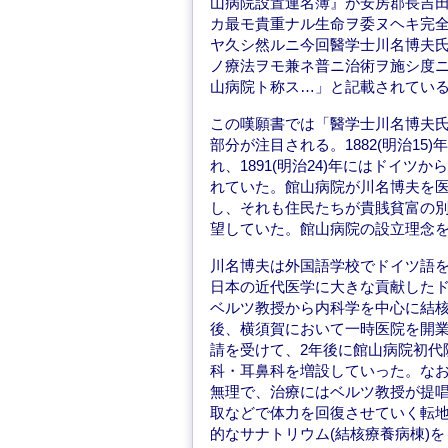
山病院設置連名簿』が安房郡長吉
カ最モ貴重ナル生命ヲ委ヌヘキ完
ヤ久シ然ルニ今回醫学士川名博夫
ノ療法ヲモ兼ネ普ニ治術ヲ施シ度
山病院ト称ス…」と記載されてい
この嘆願書では「醫学士川名博夫
部分が注目される。1882(明治1
れ、1891(明治24)年にはドイ
れていた。館山病院が川名博夫を
し、それも住民たちが貴賎貧富の
望していた。館山病院の設立理念
川名博夫は外国語学校でドイツ語
日本の近代医学に大きな貢献した
ベルツ教授から内科学を中心に結核治
後、横須賀において一時医院を開
請を受けて、2年後に館山病院初代
科・耳鼻科を増設していった。な
無理で、治療にはベルツ教授が提
取などで体力を回復させていく転
的なサナトリウム(結核療養病棟)