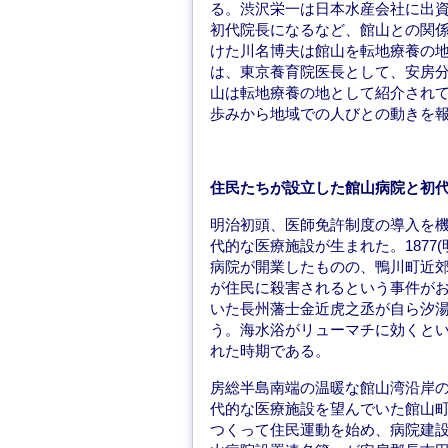
る。渋沢栄一は日本水産会社に出資
初代院長になるなど、館山との関
けた川名博夫は館山を転地療養の
は、東京養育院医長として、安房
山は転地療養の地として紹介され
歩みから地域での人びとの動きを
住民たちが設立した館山病院と初
明治初頭、医師免許制度の導入を
代的な医療施設が生まれた。1877
病院が開業したものの、鴨川町近
が住民に殺害されるという事件がおこ
いた長州藩士金近虎之丞が自ら汐
う。海水浴がリューマチに効くと
れた時期である。
房総半島南端の温暖な館山湾沿岸
代的な医療施設を望んでいた館山町
つくって住民運動を始め、病院建設募