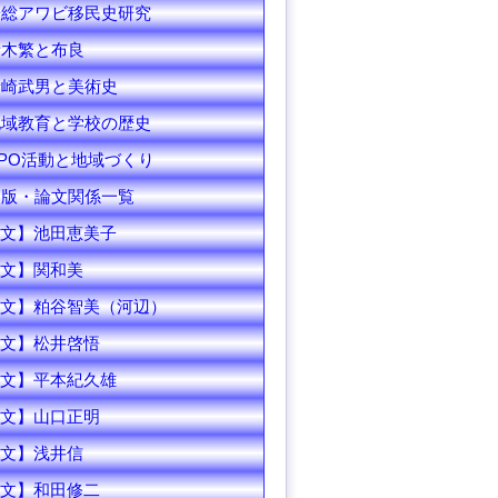
房総アワビ移民史研究
青木繁と布良
寺崎武男と美術史
地域教育と学校の歴史
PO活動と地域づくり
出版・論文関係一覧
文】池田恵美子
文】関和美
文】粕谷智美（河辺）
文】松井啓悟
文】平本紀久雄
文】山口正明
文】浅井信
文】和田修二