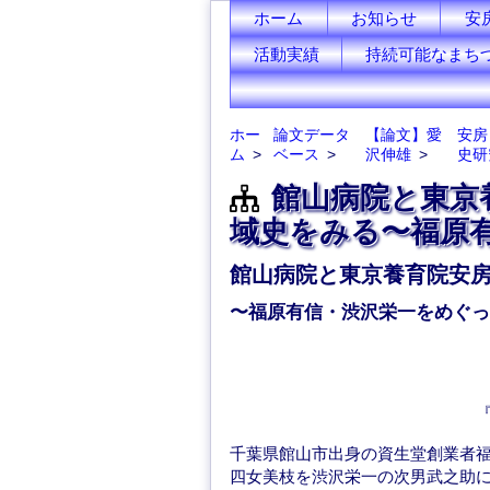
ホーム
お知らせ
安
活動実績
持続可能なまち
ホー
論文データ
【論文】愛
安房
ム
ベース
沢伸雄
史研
館山病院と東京
域史をみる〜福原
館山病院と東京養育院安
〜福原有信・渋沢栄一をめぐっ
千葉県館山市出身の資生堂創業者
四女美枝を渋沢栄一の次男武之助