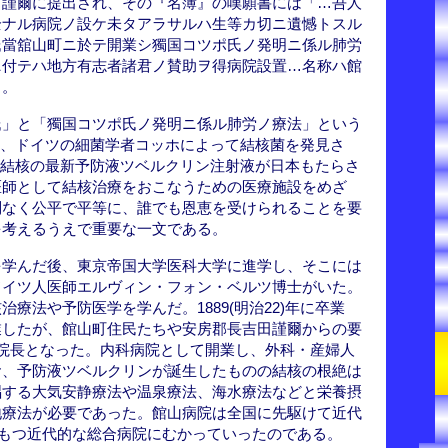
田謹爾に提出され、その『名簿』の嘆願書には「…吾人
全ナル病院ノ設ケ未タアラサルハ生等カ切ニ遺憾トスル
氏當舘山町ニ於テ開業シ獨国コツポ氏ノ発明ニ係ル肺労
ニ付テハ地方有志者諸君ノ賛助ヲ得病院設置…名称ハ館
る。
氏」と「獨国コツポ氏ノ発明ニ係ル肺労ノ療法」という
5)年、ドイツの細菌学者コッホによって結核菌を発見さ
ツから結核の最新予防液ツベルクリン注射液が日本もたらさ
医師として結核治療をおこなうための医療施設をめざ
別なく公平で平等に、誰でも恩恵を受けられることを要
を考えるうえで重要な一文である。
を学んだ後、東京帝国大学医科大学に進学し、そこには
ドイツ人医師エルヴィン・フォン・ベルツ博士がいた。
療法や予防医学を学んだ。1889(明治22)年に卒業
業したが、館山町住民たちや安房郡長吉田謹爾からの要
院長となった。内科病院として開業し、外科・産婦人
お、予防液ツベルクリンが誕生したものの結核の根絶は
唱する大気安静療法や温泉療法、海水療法などと栄養摂
地療法が必要であった。館山病院は全国に先駆けて近代
をもつ近代的な総合病院にむかっていったのである。