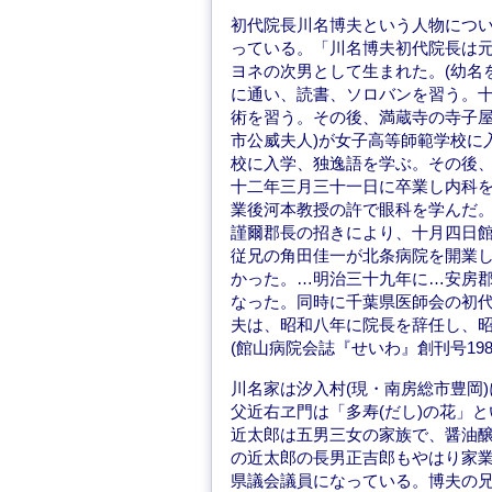
初代院長川名博夫という人物につい
っている。「川名博夫初代院長は
ヨネの次男として生まれた。(幼名
に通い、読書、ソロバンを習う。
術を習う。その後、満蔵寺の寺子屋
市公威夫人)が女子高等師範学校に
校に入学、独逸語を学ぶ。その後
十二年三月三十一日に卒業し内科
業後河本教授の許で眼科を学んだ
謹爾郡長の招きにより、十月四日
従兄の角田佳一が北条病院を開業
かった。…明治三十九年に…安房
なった。同時に千葉県医師会の初
夫は、昭和八年に院長を辞任し、
(館山病院会誌『せいわ』創刊号198
川名家は汐入村(現・南房総市豊岡
父近右ヱ門は「多寿(だし)の花」
近太郎は五男三女の家族で、醤油
の近太郎の長男正吉郎もやはり家
県議会議員になっている。博夫の