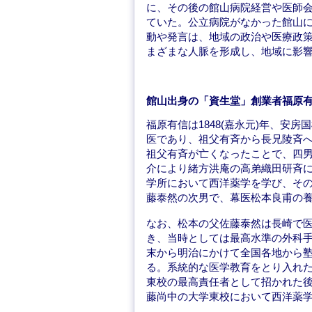
に、その後の館山病院経営や医師
ていた。公立病院がなかった館山
動や発言は、地域の政治や医療政
まざまな人脈を形成し、地域に影
館山出身の「資生堂」創業者福原
福原有信は1848(嘉永元)年、安
医であり、祖父有斉から長兄陵斉へ
祖父有斉が亡くなったことで、四
介により緒方洪庵の高弟織田研斉
学所において西洋薬学を学び、その
藤泰然の次男で、幕医松本良甫の養
なお、松本の父佐藤泰然は長崎で
き、当時としては最高水準の外科
末から明治にかけて全国各地から
る。系統的な医学教育をとり入れた
東校の最高責任者として招かれた
藤尚中の大学東校において西洋薬