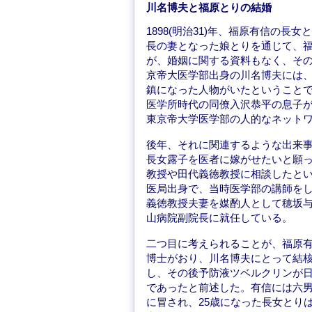
川名博夫と福原とりの結婚
1898(明治31)年、福原有信の
長の妻となった娘とりを通じて、
が、婚姻に関する資料もなく、そ
京帝大医学部出身の川名博夫には
鎮になった人物がいたということ
医学所時代の同僚入沢恭平の息子
東京帝大学医学部の人的なネット
後年、それに関連するような出来
長女露子を医者に嫁がせたいと願
教授や田代義徳教授に相談したと
医局出身で、当時医学部の講師をして
義徳教授夫妻を媒酌人として穂坂
山病院副院長に就任している。
二つ目に考えられることが、福原
博士がおり、川名博夫にとって結
し、その後予防液ツベルクリンが日本
であったと前述した。有信には六
に冒され、25歳になった長女とり