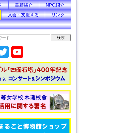
ド
書籍紹介
NPO紹介
入会・支援する
リンク
T
Y
w
o
i
u
t
T
t
u
e
b
r
e