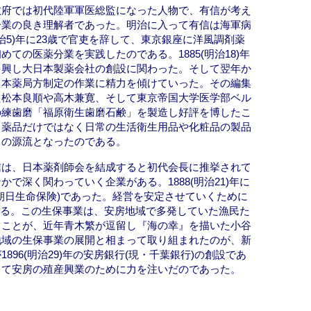
政府では初代陸軍軍医総監になった人物で、有信が考え
分業の良き理解者であった。明治に入って有信は海軍病
明治5)年に23歳で官吏を辞して、東京銀座に洋風調剤薬
ての医薬分業を実践したのである。1885(明治18)年
を興し大日本製薬会社の創設に関わった。そして翌年か
日本薬局方制定の作業に精力を傾けていった。その編集
た松本良順や高木兼寛、そして東京帝国大学医学部ベル
の練歯磨「福原衛生歯磨石鹸」を製造し好評を博したこ
。薬品だけではなく日常の生活衛生用品や化粧品の製品
」の源流となったのである。
信は、日本薬剤師会を結成すると初代会長に推挙されて
で深く関わっていく企業がある。1888(明治21)年に
朝日生命保険)であった。経営を安定させていくために
している。この生保事業は、安房地域で多発していた漁民た
ることが、近年青木繁が逗留し『海の幸』を描いた小谷
地域の生保事業の展開と相まって取り組まれたのが、新
96(明治29)年の安房銀行(現・千葉銀行)の創設であ
って安房の殖産興業のために力を注いだのであった。