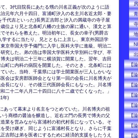
て、3代目院長にあたる甥の川名正義が次のように語
元治元年六月十四日、富浦町汐入の名主川名近太郎・妻
を千代吉といった)長男正吉郎と汐入の満蔵寺の寺子屋
十歳位より兄と北条町八幡の士族の家に通い、漢文と算
でそれらを教えた。明治初年に、長女の幸子(男爵古
入学するに当たり、兄とともに上京し、東京外国語学
N
、東京帝国大学予備門に入学し医科大学に進級。明治二
を研究した。弟の浩は帝国大学医科大学別科に学び、卒
。博夫は明治二十三年に横須賀に開業した。翌年、吉田
【論
館山町に内科の病院を開業した。そのとき、北条町には
していた。当時、千葉県には学士開業医が三人しかいな
【論
郡医会は安房郡医師会となり第一回の会長に川名博夫が
代会長になり、その後三代医師会長にもなった。川名博
【論
昭和二十二年八月二十四日に八十二歳で亡くなった。」
【論
1年)
【論
)にあって幕末より名主をつとめていた。川名博夫の祖
【論
という商標の醤油を醸造し、近右ヱ門の長男で博夫の父
醸造業を営みながら富浦村の初代村長になっている。そ
【論
業を受け継ぎ、同じように富浦村長となり、さらに千葉
兄正吉郎は弟を医者にするために経済的支援をしたうえ
【論