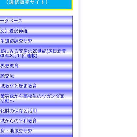
C
h
ータベース
a
文】愛沢伸雄
n
戦争遺跡調査研究
跡にみる安房の20世紀(房日新聞
n
000年8月11回連載)
e
世界史教育
l
国際交流
地域教材と歴史教育
授業実践から高校生のウガンダ支
援活動へ
文化財の保存と活用
地域からの平和教育
安房・地域史研究