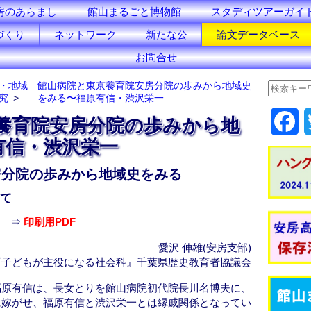
房のあらまし
館山まるごと博物館
スタディツアーガイ
づくり
ネットワーク
新たな公
論文データベース
お問合せ
・地域
館山病院と東京養育院安房分院の歩みから地域史
究
をみる〜福原有信・渋沢栄一
F
養育院安房分院の歩みから地
有信・渋沢栄一
a
房分院の歩みから地域史をみる
c
て
e
⇒
印刷用PDF
b
愛沢 伸雄(安房支部)
o
『子どもが主役になる社会科』千葉県歴史教育者協議会
o
福原有信は、長女とりを館山病院初代院長川名博夫に、
に嫁がせ、福原有信と渋沢栄一とは縁戚関係となってい