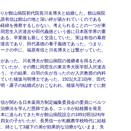
長女とりが館山病院初代院長川名博夫と結婚した。館山病院
福原有信は館山の地と深い絆が築かれていくのである
の経緯を推察するしかない。考えられることの一つが東
、同窓生入沢達吉や田代義徳という後に日本医学界の重
である。卒業後も親しく交流していた。実は有信の幕府
が達吉であり、田代基徳の養子義徳であった。つまり、
ワークの中に、福原有信と川名博夫とは繋がっていた。
事があった。川名博夫が館山病院の後継者を得るため、
っていたが、その際に同窓生の東京帝大医学部入沢達吉
いう。その結果、白羽の矢が当ったのが入沢教授の内科
いた穂坂与明博士であった。1921(大正10)年、田代
与明・露子の結婚式がおこなわれ、穂坂与明はすぐに館
有信が関わる日本薬局方制定編集委員会の委員にベルツ
核治療法を学んだ恩師である。コッホが結核菌を発見
に送られてきた年が館山病院設立の1891(明治24)年
男四女の子がいたが、長男信一が札幌農学校時代に結核
は、姉として3歳下の弟が効果的な治療がないまま、失