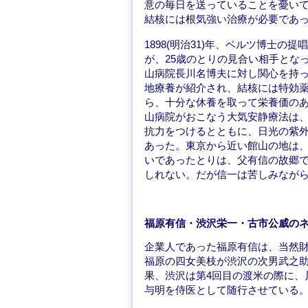
意の毎日を送っていることを憂い
結核には根気強い治療が必要であ
1898(明治31)年、ベルツ博士
が、25歳のとりの見合い相手とな
山病院長川名博夫に対し関心を持
地療養が紹介され、結核には特効
ら、十分な休養を取って栄養価の
山病院がおこなう大気安静療法は
抗力をつけるとともに、日光の紫
あった。東京から近い館山の地は
いであったとりは、父有信の故郷
しれない。だが信一は苦しみながら
福原有信・渋沢栄一・古市公威の
企業人であった福原有信は、当然財界
福原の四女美枝が渋沢の次男武之
果、渋沢は第4回目の渡米の際に、
与明を侍医として随行させている