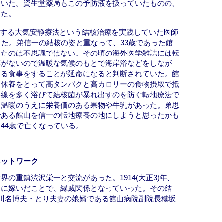
ていた。資生堂薬局もこの予防液を扱っていたものの、
った。
の提唱する大気安静療法という結核治療を実践していた医師
った。弟信一の結核の姿と重なって、33歳であった館
ったのは不思議ではない。その頃の海外医学雑誌には転
薬がないので温暖な気候のもとで海岸浴などをしなが
ある食事をすることが延命になると判断されていた。館
、休養をとって高タンパクと高カロリーの食物摂取で抵
外線を多く浴びて結核菌が暴れ出すのを防ぐ転地療法で
、温暖のうえに栄養価のある果物や牛乳があった。弟思
である館山を信一の転地療養の地にしようと思ったかも
44歳で亡くなっている。
ネットワーク
の重鎮渋沢栄一と交流があった。1914(大正3)年、
助に嫁いだことで、縁戚関係となっていった。その結
川名博夫・とり夫妻の娘婿である館山病院副院長穂坂
。