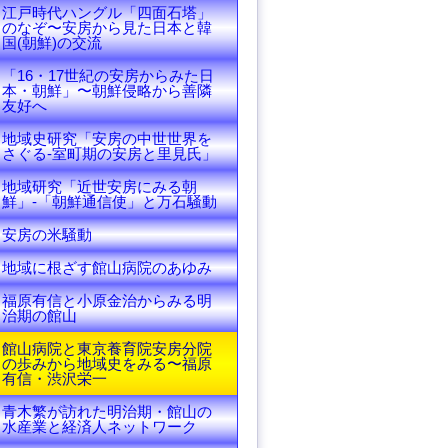
江戸時代ハングル「四面石塔」
のなぞ〜安房から見た日本と韓
国(朝鮮)の交流
「16・17世紀の安房からみた日
本・朝鮮」〜朝鮮侵略から善隣
友好へ
地域史研究「安房の中世世界を
さぐる-室町期の安房と里見氏」
地域研究「近世安房にみる朝
鮮」-「朝鮮通信使」と万石騒動
安房の米騒動
地域に根ざす館山病院のあゆみ
福原有信と小原金治からみる明
治期の館山
館山病院と東京養育院安房分院
の歩みから地域史をみる〜福原
有信・渋沢栄一
青木繁が訪れた明治期・館山の
水産業と経済人ネットワーク