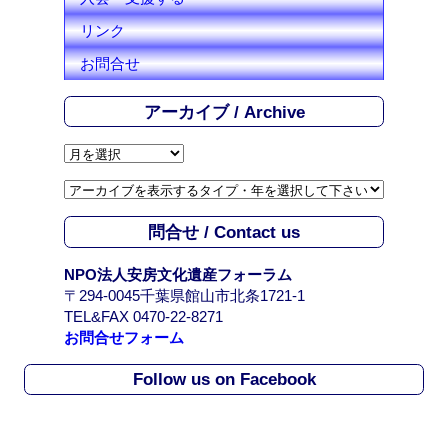
リンク
お問合せ
アーカイブ / Archive
ア
ー
カ
イ
問合せ / Contact us
ブ
/
NPO法人安房文化遺産フォーラム
A
〒294-0045千葉県館山市北条1721-1
r
TEL&FAX 0470-22-8271
c
お問合せフォーム
h
i
Follow us on Facebook
v
e