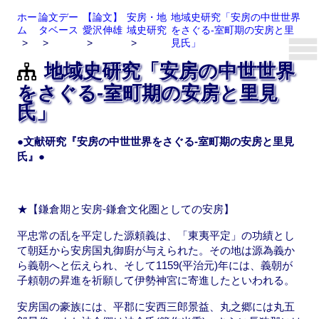
ホー
論文デー
【論文】
安房・地
地域史研究「安房の中世世界
ム
タベース
愛沢伸雄
域史研究
をさぐる-室町期の安房と里
見氏」
地域史研究「安房の中世世界
をさぐる-室町期の安房と里見
氏」
●文献研究『安房の中世世界をさぐる-室町期の安房と里見
氏』●
★【鎌倉期と安房-鎌倉文化圏としての安房】
平忠常の乱を平定した源頼義は、「東夷平定」の功績とし
て朝廷から安房国丸御廚が与えられた。その地は源為義か
ら義朝へと伝えられ、そして1159(平治元)年には、義朝が
子頼朝の昇進を祈願して伊勢神宮に寄進したといわれる。
安房国の豪族には、平郡に安西三郎景益、丸之郷には丸五