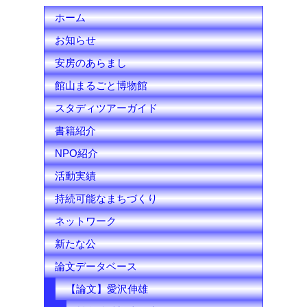
ホーム
a
お知らせ
n
安房のあらまし
n
館山まるごと博物館
e
スタディツアーガイド
l
書籍紹介
NPO紹介
活動実績
持続可能なまちづくり
ネットワーク
新たな公
論文データベース
【論文】愛沢伸雄