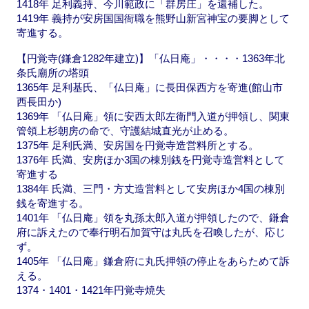
1418年 足利義持、今川範政に「群房庄」を還補した。
1419年 義持が安房国国衙職を熊野山新宮神宝の要脚として
寄進する。
【円覚寺(鎌倉1282年建立)】「仏日庵」・・・・1363年北
条氏廟所の塔頭
1365年 足利基氏、「仏日庵」に長田保西方を寄進(館山市
西長田か)
1369年 「仏日庵」領に安西太郎左衛門入道が押領し、関東
管領上杉朝房の命で、守護結城直光が止める。
1375年 足利氏満、安房国を円覚寺造営料所とする。
1376年 氏満、安房ほか3国の棟別銭を円覚寺造営料として
寄進する
1384年 氏満、三門・方丈造営料として安房ほか4国の棟別
銭を寄進する。
1401年 「仏日庵」領を丸孫太郎入道が押領したので、鎌倉
府に訴えたので奉行明石加賀守は丸氏を召喚したが、応じ
ず。
1405年 「仏日庵」鎌倉府に丸氏押領の停止をあらためて訴
える。
1374・1401・1421年円覚寺焼失