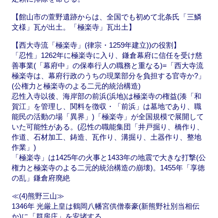
【館山市の萱野遺跡からは、全国でも初めて北条氏「三鱗
文様」瓦が出土。「極楽寺」瓦出土】
【西大寺流「極楽寺」(律宗・1259年建立))の役割】
「忍性」1262年に極楽寺に入り、鎌倉幕府に信任を受け慈
善事業(「幕府中」の保奉行人の職務と重なる)=「西大寺流
極楽寺は、幕府行政のうちの現業部分を負担する官寺か?」
(公権力と極楽寺のよる二元的統治構造)
忍性入寺以後、海岸部の前浜(浜地)は極楽寺の権益(湊「和
賀江」を管理し、関料を徴収・「前浜」は墓地であり、職
能民の活動の場「異界」)「極楽寺」が全国規模で展開して
いた可能性がある。(忍性の職能集団「井戸掘り、橋作り、
作道、石材加工、鋳造、瓦作り、溝掘り、土器作り、整地
作業」)
「極楽寺」は1425年の火事と1433年の地震で大きな打撃(公
権力と極楽寺のよる二元的統治構造の崩壊)。1455年「享徳
の乱」鎌倉府廃絶
≪(4)熊野三山≫
1346年 光厳上皇は鶴岡八幡宮供僧泰豪(新熊野社別当相伝
か)に「群房庄」を安堵する。