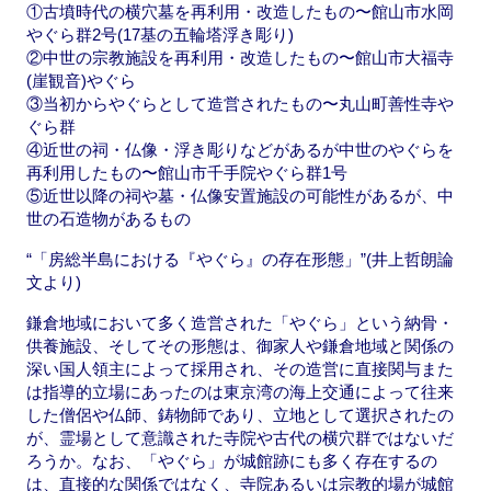
①古墳時代の横穴墓を再利用・改造したもの〜館山市水岡
やぐら群2号(17基の五輪塔浮き彫り)
②中世の宗教施設を再利用・改造したもの〜館山市大福寺
(崖観音)やぐら
③当初からやぐらとして造営されたもの〜丸山町善性寺や
ぐら群
④近世の祠・仏像・浮き彫りなどがあるが中世のやぐらを
再利用したもの〜館山市千手院やぐら群1号
⑤近世以降の祠や墓・仏像安置施設の可能性があるが、中
世の石造物があるもの
“「房総半島における『やぐら』の存在形態」”(井上哲朗論
文より)
鎌倉地域において多く造営された「やぐら」という納骨・
供養施設、そしてその形態は、御家人や鎌倉地域と関係の
深い国人領主によって採用され、その造営に直接関与また
は指導的立場にあったのは東京湾の海上交通によって往来
した僧侶や仏師、鋳物師であり、立地として選択されたの
が、霊場として意識された寺院や古代の横穴群ではないだ
ろうか。なお、「やぐら」が城館跡にも多く存在するの
は、直接的な関係ではなく、寺院あるいは宗教的場が城館