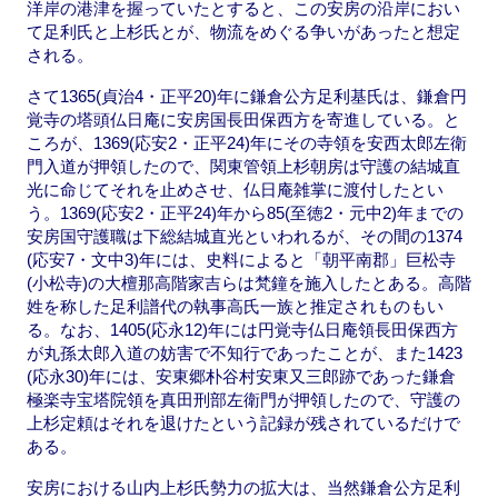
洋岸の港津を握っていたとすると、この安房の沿岸におい
て足利氏と上杉氏とが、物流をめぐる争いがあったと想定
される。
さて1365(貞治4・正平20)年に鎌倉公方足利基氏は、鎌倉円
覚寺の塔頭仏日庵に安房国長田保西方を寄進している。と
ころが、1369(応安2・正平24)年にその寺領を安西太郎左衛
門入道が押領したので、関東管領上杉朝房は守護の結城直
光に命じてそれを止めさせ、仏日庵雑掌に渡付したとい
う。1369(応安2・正平24)年から85(至徳2・元中2)年までの
安房国守護職は下総結城直光といわれるが、その間の1374
(応安7・文中3)年には、史料によると「朝平南郡」巨松寺
(小松寺)の大檀那高階家吉らは梵鐘を施入したとある。高階
姓を称した足利譜代の執事高氏一族と推定されものもい
る。なお、1405(応永12)年には円覚寺仏日庵領長田保西方
が丸孫太郎入道の妨害で不知行であったことが、また1423
(応永30)年には、安東郷朴谷村安東又三郎跡であった鎌倉
極楽寺宝塔院領を真田刑部左衛門が押領したので、守護の
上杉定頼はそれを退けたという記録が残されているだけで
ある。
安房における山内上杉氏勢力の拡大は、当然鎌倉公方足利