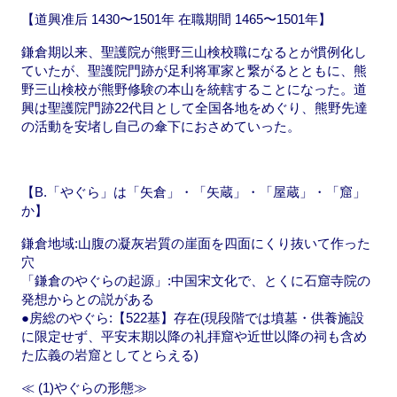
【道興准后 1430〜1501年 在職期間 1465〜1501年】
鎌倉期以来、聖護院が熊野三山検校職になるとが慣例化し
ていたが、聖護院門跡が足利将軍家と繋がるとともに、熊
野三山検校が熊野修験の本山を統轄することになった。道
興は聖護院門跡22代目として全国各地をめぐり、熊野先達
の活動を安堵し自己の傘下におさめていった。
【B.「やぐら」は「矢倉」・「矢蔵」・「屋蔵」・「窟」
か】
鎌倉地域:山腹の凝灰岩質の崖面を四面にくり抜いて作った
穴
「鎌倉のやぐらの起源」:中国宋文化で、とくに石窟寺院の
発想からとの説がある
●房総のやぐら:【522基】存在(現段階では墳墓・供養施設
に限定せず、平安末期以降の礼拝窟や近世以降の祠も含め
た広義の岩窟としてとらえる)
≪ (1)やぐらの形態≫