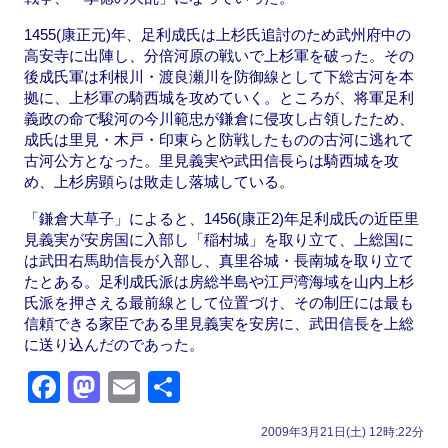
1455(康正元)年、足利成氏は上杉氏追討のため武州府中の
高安寺に出陣し、分倍河原の戦いで上杉軍を破った。その
後成氏軍は利根川・渡良瀬川を防御線として下総古河を本
拠に、上杉軍の騎西城を攻めていく。ところが、将軍足利
義政の命で駿河の今川範忠が鎌倉に侵攻し占領したため、
成氏は里見・木戸・印東らと防戦したものの古河に逃れて
古河公方となった。里見義実や武田信長らは騎西城を攻
め、上杉房顕らは敗走し落城している。
「鎌倉大草子」によると、1456(康正2)年足利成氏の近臣里
見義実が安房国に入部し「稲村城」を取り立て、上総国に
は武田右馬助信長が入部し、真里谷城・長南城を取り立て
たとある。足利成氏派は房総半島や江戸湾海域を山内上杉
氏派を押さえる最前線として位置づけ、その制圧には最も
信頼できる家臣である里見義実を安房に、武田信長を上総
に送り込んだのであった。
F
M
E
共
a
a
m
有
2009年3月21日(土) 12時:22分