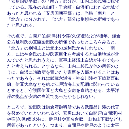
「安房国朝平郷」の「南方」部分が、山内上杉氏領に転化
している。現在の丸山町・千倉町・白浜町にわたる地域で
あったと思われる「安房国朝平郷」は、当時「南方」と
「北方」に分かれて、「北方」部分は別領主の所領であっ
たと思われる。
その点で、白間戸(白間津)村や窪(久保)郷などが後年、鎌倉
公方足利氏の直臣梁田氏の所領であったところをみると、
「北方」の別領主とは元来の足利氏かもしれない。「南
方」には神余氏の上杉氏家臣化を考慮すると白浜地域が含
んでいたと思われうえに、軍事上経済上白浜が中心であっ
たと考えられる。とするなら、山内上杉氏が他の所領のよ
うに、白浜に惣政所を置いたり家臣を入部させることはあ
ったであろう。それは武蔵六浦湊・神奈川湊や下総葛西御
廚、伊豆大島などを結ぶ江戸湾海上支配網に関わっている
とすると、守護国伊豆と大島と安房を直結させる、太平洋
岸の拠点が安房の白浜であったかもしれない。
ところで、梁田氏は鎌倉府御料所である武蔵品川湊の代官
を努めていたといわれるが、安房において白間戸(白間津)村
や窪(久保)郷以外に、伊戸村や真名倉郷、山名山下郷なども
所領があったという。つまり、白間戸や伊戸のように太平