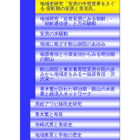
地域史研究「安房の中世世界をさぐ
る-室町期の安房と里見氏」
地域研究「近世安房にみる朝鮮」-
「朝鮮通信使」と万石騒動
安房の米騒動
地域に根ざす館山病院のあゆみ
福原有信と小原金治からみる明治期
の館山
館山病院と東京養育院安房分院の歩
みから地域史をみる〜福原有信・渋
沢栄一
青木繁が訪れた明治期・館山の水産
業と経済人ネットワーク
房総アワビ移民史研究
青木繁と布良
寺崎武男と美術史
地域教育と学校の歴史