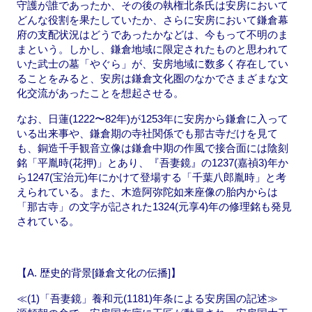
守護が誰であったか、その後の執権北条氏は安房において
どんな役割を果たしていたか、さらに安房において鎌倉幕
府の支配状況はどうであったかなどは、今もって不明のま
まという。しかし、鎌倉地域に限定されたものと思われて
いた武士の墓「やぐら」が、安房地域に数多く存在してい
ることをみると、安房は鎌倉文化圏のなかでさまざまな文
化交流があったことを想起させる。
なお、日蓮(1222〜82年)が1253年に安房から鎌倉に入って
いる出来事や、鎌倉期の寺社関係でも那古寺だけを見て
も、銅造千手観音立像は鎌倉中期の作風で接合面には陰刻
銘「平胤時(花押)」とあり、『吾妻鏡』の1237(嘉禎3)年か
ら1247(宝治元)年にかけて登場する「千葉八郎胤時」と考
えられている。また、木造阿弥陀如来座像の胎内からは
「那古寺」の文字が記された1324(元享4)年の修理銘も発見
されている。
【A. 歴史的背景[鎌倉文化の伝播]】
≪(1)「吾妻鏡」養和元(1181)年条による安房国の記述≫