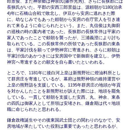
郎景俊、また神余郷は神余氏(籐作光秀)、さらに長狭郡には
長狭氏がいた。平郡の安西三郎景益は、源頼朝が1180(治承
4)年に石橋山合戦で敗北し、伊豆から安房に逃れきた際
に、幼なじみでもあった頼朝から安房の在庁官人を引き連
れて来るように命じられたという。また、丸信俊は丸御廚
の巡検の時の案内者であった。長狭郡の長狭常伴は平家の
家人であったことで頼朝を襲ったが、三浦義澄により討ち
取られている。この長狭常伴の所領であった長狭郡の東条
は、平家討伐を願って伊勢神宮に寄進され、さらに頼朝は
平家討伐のあかつきには安房国中で新御廚を建立し、伊勢
神宮へ寄進するとの願文を自ら書いたといわれる。
ところで、1181年に後白河上皇は新熊野社に燈油料所とし
て群房庄を寄進しているが、幕府は熊野神領の維持運営や
上皇の熊野詣を支援している。1195年群房庄の地頭が年貢
を対かんしたことを新熊野社が訴えた際には、地頭を罷免
している。一貫して頼朝を支援した安西、丸、神余、東条
の四氏は御家人として所領は安堵され、鎌倉期は代々地頭
職に命じられたと思われる。
鎌倉政権誕生やその後東国武士団との関わりのなかで、安
房地域が果たしていた役割は重要であったと思われるが、