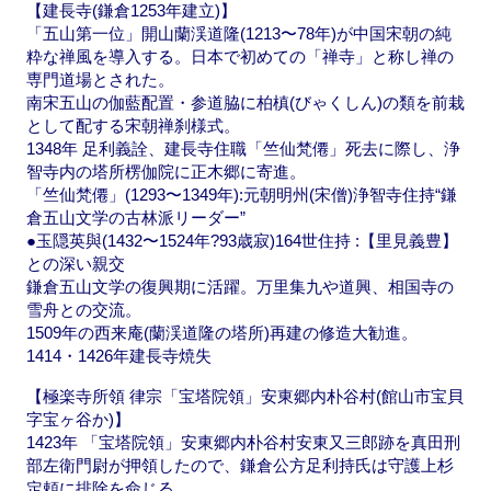
【建長寺(鎌倉1253年建立)】
「五山第一位」開山蘭渓道隆(1213〜78年)が中国宋朝の純
粋な禅風を導入する。日本で初めての「禅寺」と称し禅の
専門道場とされた。
南宋五山の伽藍配置・参道脇に柏槙(びゃくしん)の類を前栽
として配する宋朝禅刹様式。
1348年 足利義詮、建長寺住職「竺仙梵僊」死去に際し、浄
智寺内の塔所楞伽院に正木郷に寄進。
「竺仙梵僊」(1293〜1349年):元朝明州(宋僧)浄智寺住持“鎌
倉五山文学の古林派リーダー”
●玉隠英與(1432〜1524年?93歳寂)164世住持 :【里見義豊】
との深い親交
鎌倉五山文学の復興期に活躍。万里集九や道興、相国寺の
雪舟との交流。
1509年の西来庵(蘭渓道隆の塔所)再建の修造大勧進。
1414・1426年建長寺焼失
【極楽寺所領 律宗「宝塔院領」安東郷内朴谷村(館山市宝貝
字宝ヶ谷か)】
1423年 「宝塔院領」安東郷内朴谷村安東又三郎跡を真田刑
部左衛門尉が押領したので、鎌倉公方足利持氏は守護上杉
定頼に排除を命じる。