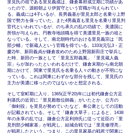
里見氏の祖である里見義成は、鎌倉幕府成立期に功績があ
ったので、源頼朝より伊賀守という官職が与えられてい
る。義成には4子いるが、長男義基が里見太郎と名乗り上野
国で勢力を保っていた。また4男義直も里見を名乗り里見判
官代といわれているが、のち承久の乱の功績で、美濃国に
所領が与えられ、円教寺地頭職を得て美濃里見一族の祖と
なっている。そして、南北朝時代のおける里見義宗は「民
部少輔」で新蔵人という官職を得ている。1333(元弘3・正
慶2)年、新田義貞が鎌倉攻めのため上野国新田庄で挙兵し
た時、新田の一族として「里見五郎義胤」「里見蔵人義
宗」らが加わったといわれるだけで、鎌倉末期から南北朝
期にかけて、関東で里見氏を名乗る人々の動きが不明にな
っている。これは関東にわずかな部分を残して、里見氏の
主力が美濃に移ったのではないかと想定される。
そして室町期に入り、1365(正平20)年には初代鎌倉公方足
利基氏の近習に「里見殿散位師義」がいたとか、公方の
「御剣役」を里見が努めていたなど、奉公衆としての活動
が記載されている。そして「鎌倉大草子」によると、1438
年の永享の乱では、鎌倉公方足利持氏に従って近臣の「里
見刑部少輔家基」が戦死し、結城合戦では「里見修理亮」
が戦死したという。つまり、この里見家基の戦死で関東に