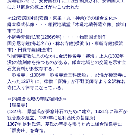
源頼朝の命で、安房国在庁に工匠が動員され、安房国大工
により御厨の棟上げがおこなわれた
≪(2)安房国4郡(安西・東条・丸・神余)での鎌倉文化≫
鎌倉様式仏像・・・相賀地蔵堂「木造地蔵菩薩立像」(館山
市竹原)
小網寺梵鐘(弘安(1286)9年)・・・・物部国光制作
国分尼寺鐘(海老名市)・称名寺鐘(横浜市)・東斬寺鐘(横浜
市)・円覚寺鐘(鎌倉市)
“小網寺密教法具のなかに金沢称名寺「審海」上人(1302年
没)の陰刻銘を持つものがある。鎌倉地域との交流を示す金
石文資料が多数存する。”
「称名寺」:1306年「称名寺造営料唐船」。忍性が極楽寺に
入った1267年に、律僧「審海」が下野楽師寺より金沢称名
寺に入り律寺になっている。
≪(3)鎌倉地域の寺院領関係≫
【瑞泉寺】
(1327年二階堂氏が夢窓疎石のために建立。1331年に疎石が
観音殿を建立、1367年に足利基氏の菩提所)
1367年 足利氏満、基氏の菩提を弔うために鎌倉瑞泉寺に
「群房庄」を寄進。