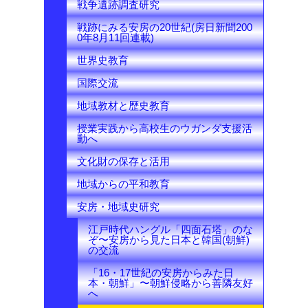
戦争遺跡調査研究
戦跡にみる安房の20世紀(房日新聞200
0年8月11回連載)
世界史教育
国際交流
地域教材と歴史教育
授業実践から高校生のウガンダ支援活
動へ
文化財の保存と活用
地域からの平和教育
安房・地域史研究
江戸時代ハングル「四面石塔」のな
ぞ〜安房から見た日本と韓国(朝鮮)
の交流
「16・17世紀の安房からみた日
本・朝鮮」〜朝鮮侵略から善隣友好
へ