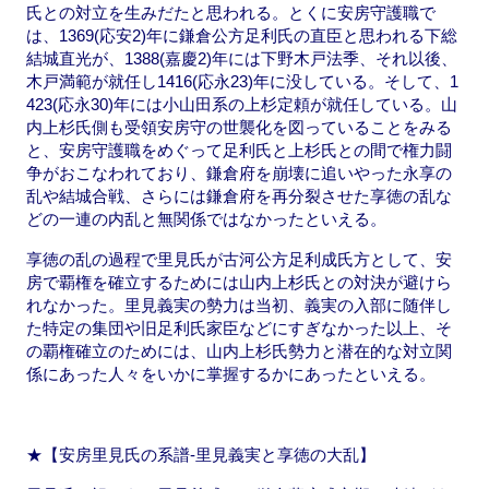
氏との対立を生みだたと思われる。とくに安房守護職で
は、1369(応安2)年に鎌倉公方足利氏の直臣と思われる下総
結城直光が、1388(嘉慶2)年には下野木戸法季、それ以後、
木戸満範が就任し1416(応永23)年に没している。そして、1
423(応永30)年には小山田系の上杉定頼が就任している。山
内上杉氏側も受領安房守の世襲化を図っていることをみる
と、安房守護職をめぐって足利氏と上杉氏との間で権力闘
争がおこなわれており、鎌倉府を崩壊に追いやった永享の
乱や結城合戦、さらには鎌倉府を再分裂させた享徳の乱な
どの一連の内乱と無関係ではなかったといえる。
享徳の乱の過程で里見氏が古河公方足利成氏方として、安
房で覇権を確立するためには山内上杉氏との対決が避けら
れなかった。里見義実の勢力は当初、義実の入部に随伴し
た特定の集団や旧足利氏家臣などにすぎなかった以上、そ
の覇権確立のためには、山内上杉氏勢力と潜在的な対立関
係にあった人々をいかに掌握するかにあったといえる。
★【安房里見氏の系譜-里見義実と享徳の大乱】