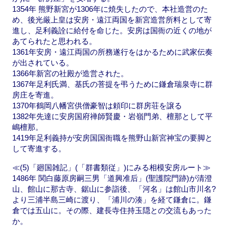
1354年 熊野新宮が1306年に焼失したので、本社造営のた
め、後光厳上皇は安房・遠江両国を新宮造営所料として寄
進し、足利義詮に給付を命じた。安房は国衙の近くの地が
あてられたと思われる。
1361年安房・遠江両国の所務遂行をはかるために武家伝奏
が出されている。
1366年新宮の社殿が造営された。
1367年足利氏満、基氏の菩提を弔うために鎌倉瑞泉寺に群
房庄を寄進。
1370年鶴岡八幡宮供僧豪智は頼印に群房荘を譲る
1382年先達に安房国府禅師賢慶・岩嶺門弟、檀那として平
嶋檀那。
1419年足利義持が安房国国衙職を熊野山新宮神宝の要脚と
して寄進する。
≪(5)「廻国雑記」(「群書類従」)にみる相模安房ルート≫
1486年 関白藤原房嗣三男「道興准后」(聖護院門跡)が清澄
山、館山に那古寺、鋸山に参詣後、「河名」は館山市川名?
より三浦半島三崎に渡り、「浦川の湊」を経て鎌倉に。鎌
倉では五山に。その際、建長寺住持玉隠との交流もあった
か。