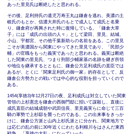
あった里見氏は断絶したと思われる。
その後、足利持氏の遺児万寿王丸は鎌倉を逃れ、美濃の土
岐氏のもとか、信濃大井氏のもとで成人して成氏と名乗
り、鎌倉府が再興された時に復帰している。「鎌倉大草
子」には「成氏の出頭の人々」として梁田、里見、結城、
小山、宇都宮、その他千葉新助らの名前をある。この里見
こそが美濃国から関東にやってきた里見であり、「民部少
輔」の官職をもった義実であったと思われる。義実は断絶
した関東の里見氏、つまり刑部少輔家基の名跡を継ぎ所領
や地位を継承するとともに、鎌倉公方足利成氏の直臣では
あるが、とくに「関東足利氏の御一家」的存在として、反
鎌倉公方勢力との戦いでは中心的な役割を担っていくので
ある。
1454(享徳3)年12月27日の夜、足利成氏は対立していた関東
管領の上杉憲忠を鎌倉の西御門邸に招いて謀殺し、直後に
成氏直臣の結城成朝や武田信長、里見義実らに命じて三百
騎の軍勢で上杉邸を襲ったのである。この出来事をきっか
けに、鎌倉公方派と山内上杉氏派とに分かれ、関東地方で
は応仁の乱の前に30年近くにわたる利根川をはさんだ東西
戦争、「享徳の大乱」になっていった。