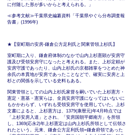
に付随した形が多いからと考えられる。」
≪参考文献≫千葉県史編纂資料「千葉県やぐら分布調査報
告書」(1996年)
★【室町期の安房-鎌倉公方足利氏と関東管領上杉氏】
室町期に入り、鎌倉府体制のなかで山内上杉憲顕が安房守
護及び受領安房守になったと考えれる。また、上杉定頼が
安房守護であったり、山内上杉氏の京都雑掌をつとめた神
余氏の本貫地が安房であったことなどで、確実に安房と上
杉との関係を示している史料もある。
関東管領としての山内上杉氏家督を嗣いでいた上杉憲方・
憲定・憲基・憲実らは、全員安房守護になってはいないに
もかかわらず、いずれも受領安房守を使用していた。上杉
文書によると、上杉憲方は、1379(康暦元)年4月時点では
「上杉安房入道」とされ、「安房国朝平郷南方」を所領
し、1369(応永2)年上杉憲定は山内上杉氏所領として伝領さ
れたという。元来、鎌倉公方足利氏領=鎌倉府領であった