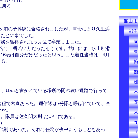
k
に戻る
館山ま
ヶ浦の予科練に合格されましたが、軍命により久里浜
戦争
ったとの事でした。
実務を習得され九ヵ月位で卒業しました。
は2名で一番若い方だったそうです。館山には、水上班滑
16歳は自分だけだったと思う。また着任当時は、4月
いる。
と、USaと書かれている場所の間の狭い通路で行って
0名程で六直あった。通信隊は7分隊と呼ばれていて、全
いか。
。隊員は佐久間大尉(だいい)である。
)
で交代制であった。それで任務が夜中にくることもあっ
「