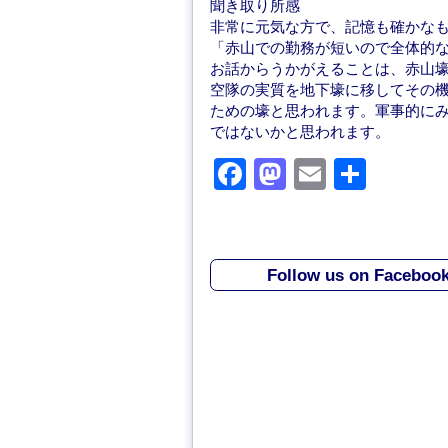
聞き取り所感
非常に元気な方で、記憶も確かな
「赤山での勤務が短いので全体的
お話からうかがえることは、赤山
空隊の実質を地下壕に移してその
ための壕と思われます。軍事的に
ではないかと思われます。
F
M
E
共
a
a
m
有
c
st
ail
e
o
Follow us on Faceboo
b
d
o
o
o
n
k