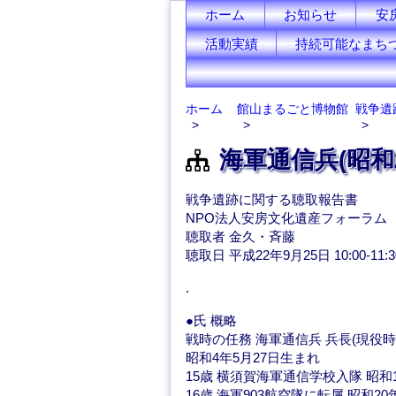
ホーム
お知らせ
安
活動実績
持続可能なまち
ホーム
館山まるごと博物館
戦争遺
海軍通信兵(昭和
戦争遺跡に関する聴取報告書
NPO法人安房文化遺産フォーラム
聴取者 金久・斉藤
聴取日 平成22年9月25日 10:00-11:
.
●氏 概略
戦時の任務 海軍通信兵 兵長(現役時
昭和4年5月27日生まれ
15歳 横須賀海軍通信学校入隊 昭和1
16歳 海軍903航空隊に転属 昭和20