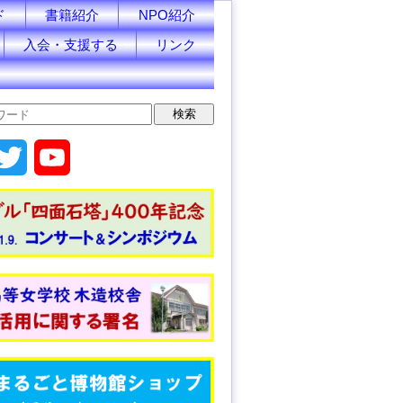
ド
書籍紹介
NPO紹介
入会・支援する
リンク
T
Y
w
o
i
u
t
T
t
u
e
b
r
e