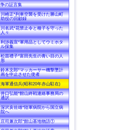
戦争の証言集
川崎正*列車空襲を受けた勝山町
助役の回顧録
川名武*花禁止令と種子を守った
人々
利渉義宣*軍用品としてウミホタ
ル採集
松苗禮子*富田先生の青い目の人
形
鈴木文郎*マッカーサー機撃墜計
画を中止させた使者
海軍通信兵(昭和20年赤山駐在)
井口弘能*館山終戦連絡事務局の
通訳
深沢亥佐雄*陸軍病院から国立病
院へ
庄司兼次郎*館山基地物語①