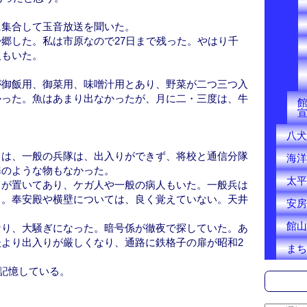
に集合して玉音放送を聞いた。
郷した。私は市原なので27日まで残った。やはり千
人もいた。
が御飯用、御菜用、味噌汁用とあり、野菜が二つ三つ入
かった。魚はあまり出なかったが、月に二・三度は、牛
八犬
口は、一般の兵隊は、出入りができず、将校と通信分隊
海洋
扉のような物もなかった。
太平
ドが置いてあり、ケガ人や一般の病人もいた。一般兵は
う。奉安殿や横壁については、良く覚えていない。天井
安房
館山
なり、大騒ぎになった。暗号係が徹夜で探していた。あ
より出入りが厳しくなり、通路に鉄格子の扉が昭和2
まち
と記憶している。