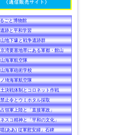
C
h
るごと博物館
a
遺跡と平和学習
n
赤山地下壕と戦争遺跡群
東京湾要塞地帯にある軍都・館山
n
館山海軍航空隊
e
館山海軍砲術学校
l
洲ノ埼海軍航空隊
本土決戦体制とコロネット作戦
花禁止令とウミホタル採取
米占領軍上陸と「直接軍政」
ユネスコ精神と「平和の文化」
噫(ああ) 従軍慰安婦」石碑