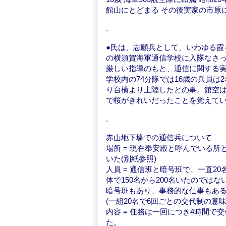
館山にとどまる その後実家の市原
.
●氏は、志願兵として、いわゆる霞
の横須賀海軍通信学校に入隊なさ
厳しい指導のもと、通信に関する
学校内の74分隊では16歳の兵員
り台横より上陸したとの事。館空は
で桜がきれいだったことを覚えて
.
赤山地下壕での通信兵について
場所 = 現在奉安殿と呼んでいる所
いた(別紙参照)
人員 = 通信班と暗号班で、一直2
体で150名から200名いたのではな
暗号班もあり、事務的な仕事もある
(一組20名で6回ごとの交代制の意味
内容 = 任務は一回につき4時間
た。