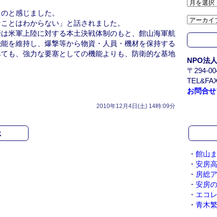
ア
ー
ものと感じました。
カ
なことはわからない」と話されました。
イ
壕は米軍上陸に対する本土決戦体制のもと、館山海軍航
ブ
機能を維持し、爆撃等から物資・人員・機材を保持する
/
みても、強力な要塞としての機能よりも、防衛的な基地
NPO法
A
〒294-
r
TEL&FAX
c
お問合せ
h
i
2010年12月4日(土) 14時:09分
v
e
k
・
館山ま
・
安房
・
房総
・
安房
・
エコ
・
青木