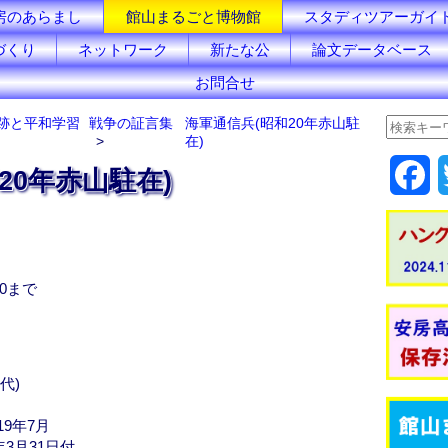
房のあらまし
館山まるごと博物館
スタディツアーガイ
づくり
ネットワーク
新たな公
論文データベース
お問合せ
跡と平和学習
戦争の証言集
海軍通信兵(昭和20年赤山駐
在)
F
20年赤山駐在)
a
c
30まで
e
b
o
代)
o
9年7月
年3月31日付