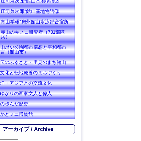
庄司兼次郎*館山基地物語②
庄司兼次郎*館山基地物語③
青山学報*房州館山水泳部合宿所
赤山のキノコ研究者（731部隊
兵）
館山歴史公園都市構想と平和都市
宣言（館山市）
伝のふるさと・里見のまち館山
文化と転地療養のまちづくり
洋・アジアとの交流文化
ゆかりの画家文人と偉人
の歩んだ歴史
かどミニ博物館
アーカイブ / Archive