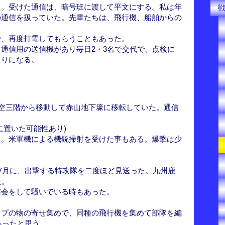
た。受けた通信は、暗号班に渡して平文にする。私は年
の通信を扱っていた。先輩たちは、飛行機、船舶からの
で、再度打電してもらうこともあった。
通信用の送信機があり毎日2・3名で交代で、点検に
たりになる。
館空三階から移動して赤山地下壕に移転していた。通信
に置いた可能性あり)
た。米軍機による機銃掃射を受けた事もある。爆撃は少
ら7月に、出撃する特攻隊を二度ほど見送った。九州鹿
た。
宴会をして騒いでいる時もあった。
イプの物の寄せ集めで、同種の飛行機を集めて部隊を編
あったと思う。