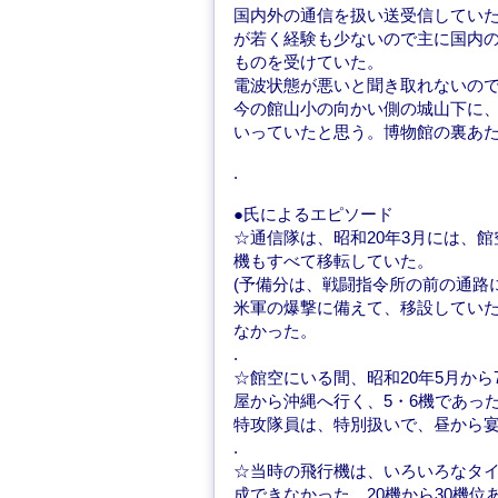
国内外の通信を扱い送受信してい
が若く経験も少ないので主に国内
ものを受けていた。
電波状態が悪いと聞き取れないの
今の館山小の向かい側の城山下に、
いっていたと思う。博物館の裏あ
.
●氏によるエピソード
☆通信隊は、昭和20年3月には、
機もすべて移転していた。
(予備分は、戦闘指令所の前の通路
米軍の爆撃に備えて、移設してい
なかった。
.
☆館空にいる間、昭和20年5月か
屋から沖縄へ行く、5・6機であっ
特攻隊員は、特別扱いで、昼から
.
☆当時の飛行機は、いろいろなタ
成できなかった。20機から30機位