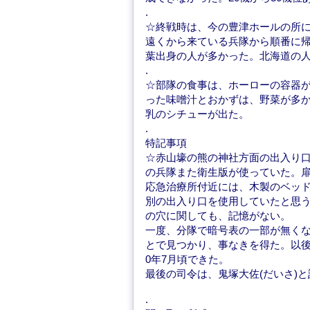
.
☆終戦時は、今の豊津ホールの所
遠くから来ている兵隊から順番に帰
葉出身の人が多かった。北海道の
.
☆部隊の食事は、ホーローの容器
った味噌汁とおかずは、野菜が多
乳のシチューが出た。
.
特記事項
☆赤山壕の熊の神社方面の出入り
の兵隊また衛生版が使っていた。
応急治療所付近には、木製のベッ
別の出入り口を使用していたと思
の穴に関しても、記憶がない。
一度、分隊で暗号表の一部が無く
とで見つかり、事なきを得た。以後
0年7月頃できた。
最後の司令は、鬼塚大佐(だいさ)
.