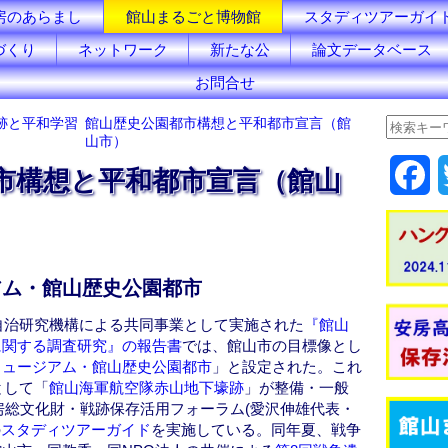
房のあらまし
館山まるごと博物館
スタディツアーガイ
づくり
ネットワーク
新たな公
論文データベース
お問合せ
跡と平和学習
館山歴史公園都市構想と平和都市宣言（館
山市）
F
市構想と平和都市宣言（館山
a
c
アム・館山歴史公園都市
e
方自治研究機構による共同事業として実施された
『館山
b
に関する調査研究』の報告書
では、館山市の目標像とし
ミュージアム・館山歴史公園都市
」と設定された。これ
o
として「
館山海軍航空隊赤山地下壕跡
」が整備・一般
房総文化財・戦跡保存活用フォーラム(愛沢伸雄代表・
o
の
スタディツアーガイド
を実施している。同年夏、戦争