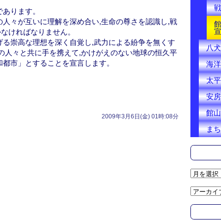
であります。
の人々が互いに理解を深め合い,生命の尊さを認識し,戦
かなければなりません。
げる崇高な理想を深く自覚し,武力による紛争を無くす
八犬
界の人々と共に手を携えて,かけがえのない地球の恒久平
和都市」とすることを宣言します。
海洋
太平
安房
館山
2009年3月6日(金) 01時:08分
まち
ア
ー
カ
イ
ブ