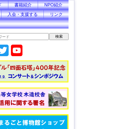
ド
書籍紹介
NPO紹介
入会・支援する
リンク
T
Y
w
o
i
u
t
T
t
u
e
b
r
e