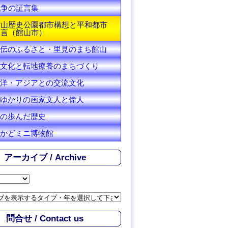
戦争の証言集
館山歴史公園都市構想と平和都市
宣言（館山市）
伝のふるさと・里見のまち館山
文化と転地療養のまちづくり
洋・アジアとの交流文化
ゆかりの画家文人と偉人
の歩んだ歴史
かどミニ博物館
アーカイブ / Archive
問合せ / Contact us