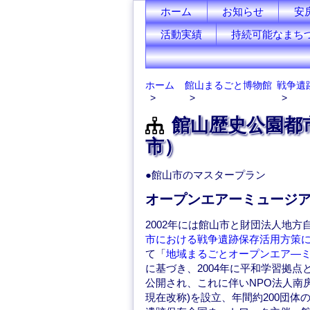
ホーム
お知らせ
安
活動実績
持続可能なまち
ホーム
館山まるごと博物館
戦争遺
館山歴史公園都
市）
●館山市のマスタープラン
オープンエアーミュージ
2002年には館山市と財団法人地
市における戦争遺跡保存活用方策
て「
地域まるごとオープンエア—
に基づき、2004年に平和学習拠点
公開され、これに伴いNPO法人南
現在改称)を設立、年間約200団体