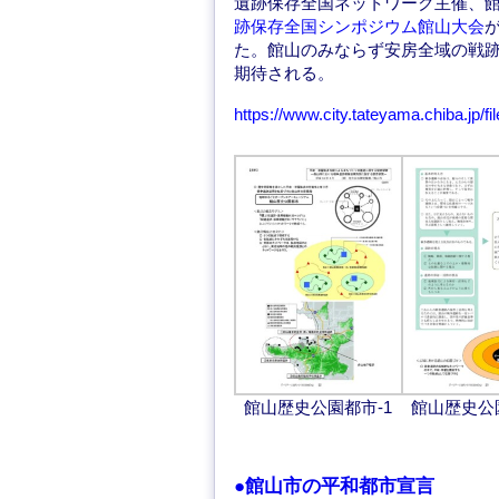
遺跡保存全国ネットワーク主催、館
跡保存全国シンポジウム館山大会
た。館山のみならず安房全域の戦
期待される。
https://www.city.tateyama.chiba.jp/f
館山歴史公園都市-1
館山歴史公
●館山市の平和都市宣言