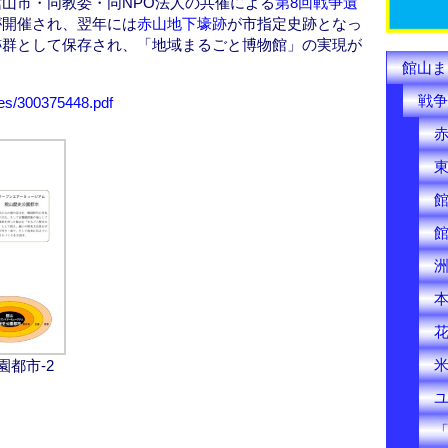
山市・同教委・同NPO法人の共催による
第8回戦争遺
k
が開催され、翌年には
赤山地下壕跡
が市指定史跡となっ
跡群として保存され、「地域まるごと博物館」の実現が
館山ま
戦争
iles/300375448.pdf
園都市-2
「