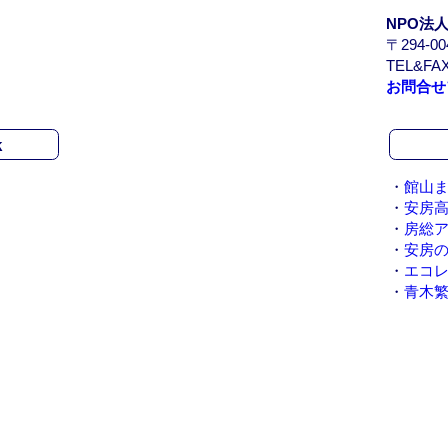
/
NPO法
A
〒294-
r
TEL&FAX
c
お問合せ
h
i
v
k
e
・
館山ま
・
安房
・
房総
・
安房
・
エコ
・
青木