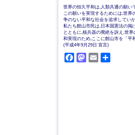
世界の恒久平和は,人類共通の願い
この願いを実現するためには,世界
争のない平和な社会を追求してい
私たち館山市民は,日本国憲法の掲
とともに,核兵器の廃絶を訴え,世
和実現のため,ここに館山市を「平
(平成4年9月29日 宣言)
F
M
E
共
a
a
m
有
c
st
ail
e
o
b
d
o
o
o
n
k