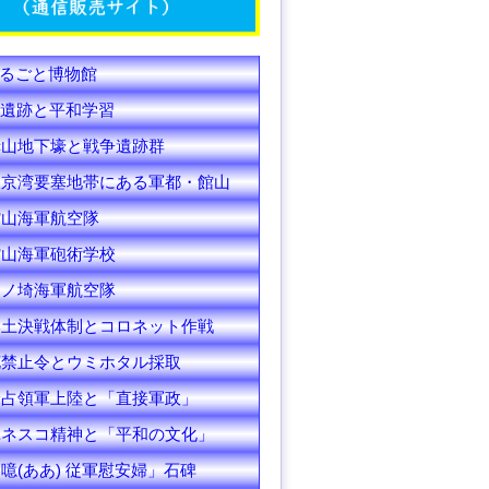
C
h
るごと博物館
a
遺跡と平和学習
n
赤山地下壕と戦争遺跡群
東京湾要塞地帯にある軍都・館山
n
館山海軍航空隊
e
館山海軍砲術学校
l
洲ノ埼海軍航空隊
本土決戦体制とコロネット作戦
花禁止令とウミホタル採取
米占領軍上陸と「直接軍政」
ユネスコ精神と「平和の文化」
噫(ああ) 従軍慰安婦」石碑