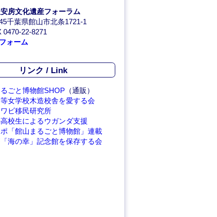
人安房文化遺産フォーラム
0045千葉県館山市北条1721-1
 0470-22-8271
フォーム
リンク / Link
るごと博物館SHOP
（通販）
高等女学校木造校舎を愛する会
アワビ移民研究所
の高校生によるウガンダ支援
レポ「館山まるごと博物館」連載
繁「海の幸」記念館を保存する会