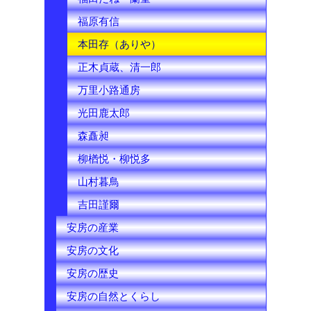
福原有信
本田存（ありや）
正木貞蔵、清一郎
万里小路通房
光田鹿太郎
森矗昶
柳楢悦・柳悦多
山村暮鳥
吉田謹爾
安房の産業
安房の文化
安房の歴史
安房の自然とくらし