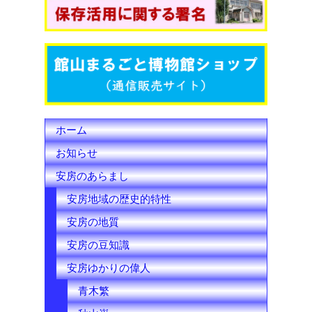
o
e
b
o
r
e
k
C
h
ホーム
a
お知らせ
n
安房のあらまし
n
安房地域の歴史的特性
e
安房の地質
l
安房の豆知識
安房ゆかりの偉人
青木繁