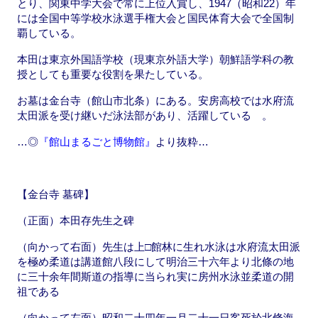
とり、関東中学大会で常に上位入賞し、1947（昭和22）年
には全国中等学校水泳選手権大会と国民体育大会で全国制
覇している。
本田は東京外国語学校（現東京外語大学）朝鮮語学科の教
授としても重要な役割を果たしている。
お墓は金台寺（館山市北条）にある。安房高校では水府流
太田派を受け継いだ泳法部があり、活躍している 。
…◎
『館山まるごと博物館』
より抜粋…
【金台寺 墓碑】
（正面）本田存先生之碑
（向かって右面）先生は上□館林に生れ水泳は水府流太田派
を極め柔道は講道館八段にして明治三十六年より北條の地
に三十余年間斯道の指導に当られ実に房州水泳並柔道の開
祖である
（向かって左面）昭和二十四年一月二十一日客死於北條海