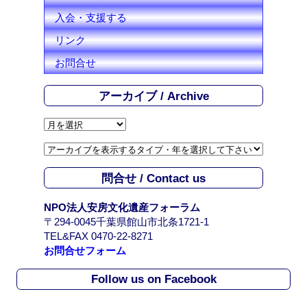
入会・支援する
リンク
お問合せ
アーカイブ / Archive
ア
ー
カ
イ
問合せ / Contact us
ブ
/
NPO法人安房文化遺産フォーラム
A
〒294-0045千葉県館山市北条1721-1
r
TEL&FAX 0470-22-8271
c
お問合せフォーム
h
i
Follow us on Facebook
v
e