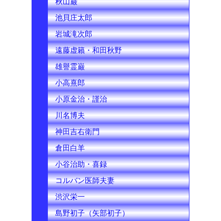
秋山巌
池貝庄太郎
岩城滝次郎
遠藤虚籟・和田秋野
雄譽霊巌
小高熹郎
小原金治・謹治
川名博夫
神田吉右衛門
倉田白羊
小谷治助・喜録
コルバン医師夫妻
渋沢栄一
島野初子（矢部初子）