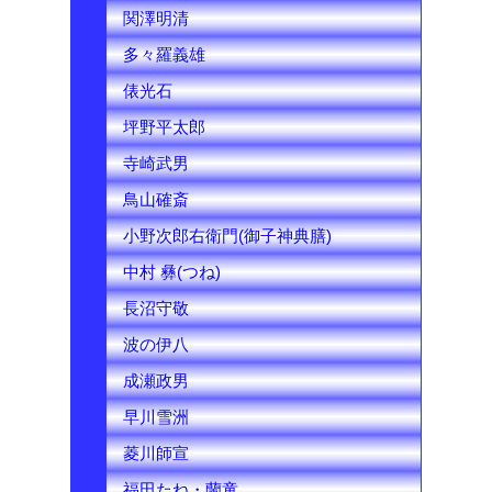
関澤明清
多々羅義雄
俵光石
坪野平太郎
寺崎武男
鳥山確斎
小野次郎右衛門(御子神典膳)
中村 彝(つね)
長沼守敬
波の伊八
成瀬政男
早川雪洲
菱川師宣
福田たね・蘭童