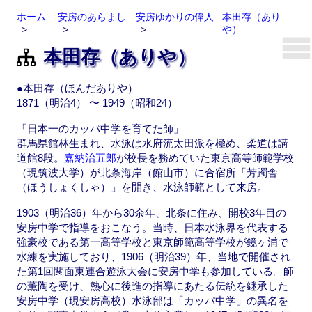
ホーム
安房のあらまし
安房ゆかりの偉人
本田存（あり
や）
本田存（ありや）
●本田存（ほんだありや）
1871（明治4） 〜 1949（昭和24）
「日本一のカッパ中学を育てた師」
群馬県館林生まれ、水泳は水府流太田派を極め、柔道は講
道館8段。
嘉納治五郎
が校長を務めていた東京高等師範学校
（現筑波大学）が北条海岸（館山市）に合宿所「芳躅舎
（ほうしょくしゃ）」を開き、水泳師範として来房。
1903（明治36）年から30余年、北条に住み、開校3年目の
安房中学で指導をおこなう。当時、日本水泳界を代表する
強豪校である第一高等学校と東京師範高等学校が鏡ヶ浦で
水練を実施しており、1906（明治39）年、当地で開催され
た第1回関面東連合遊泳大会に安房中学も参加している。師
の薫陶を受け、熱心に後進の指導にあたる伝統を継承した
安房中学（現安房高校）水泳部は「カッパ中学」の異名を