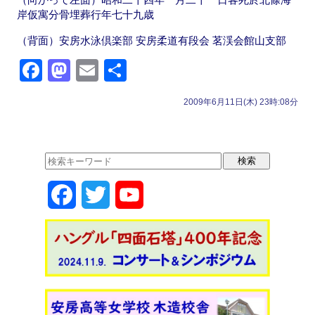
岸仮寓分骨埋葬行年七十九歳
（背面）安房水泳倶楽部 安房柔道有段会 茗渓会館山支部
F
M
E
共
a
a
m
有
2009年6月11日(木) 23時:08分
c
st
ail
e
o
b
d
o
o
F
T
Y
o
n
k
a
w
o
c
i
u
e
t
T
b
t
u