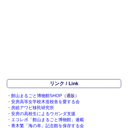
リンク / Link
・
館山まるごと博物館SHOP
（通販）
・
安房高等女学校木造校舎を愛する会
・
房総アワビ移民研究所
・
安房の高校生によるウガンダ支援
・
エコレポ「館山まるごと博物館」連載
・
青木繁「海の幸」記念館を保存する会