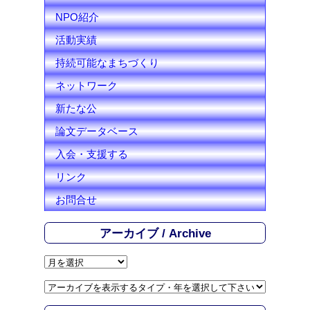
NPO紹介
活動実績
持続可能なまちづくり
ネットワーク
新たな公
論文データベース
入会・支援する
リンク
お問合せ
アーカイブ / Archive
ア
ー
カ
イ