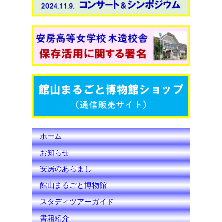
e
t
T
b
t
u
o
e
b
o
r
e
k
C
h
ホーム
a
お知らせ
n
安房のあらまし
n
館山まるごと博物館
e
スタディツアーガイド
l
書籍紹介