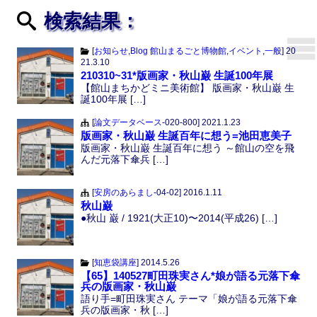
検索結果：
[
お知らせ
,
Blog 館山まるごと博物館
,
イベント
,
一般
]
20
21.3.10
210310~31*版画家・秋山巌 生誕100年展
【館山まちかどミニ美術館】 版画家・秋山巌 生
誕100年展 […]
[
論文データベース
-020-800]
2021.1.23
版画家・秋山巌 生誕百年に想う=池田恵美子
版画家・秋山巌 生誕百年に想う ～館山の空を飛
んだ元落下傘兵 […]
[
安房のあらまし
-04-02]
2016.1.11
秋山巌
●秋山 巌 / 1921(大正10)〜2014(平成26) […]
[
知恵袋講座
]
2014.5.26
【65】140527町田珠実さん*娘が語る元落下傘
兵の版画家・秋山巌
語り手=町田珠実さん テーマ「娘が語る元落下傘
兵の版画家・秋 […]