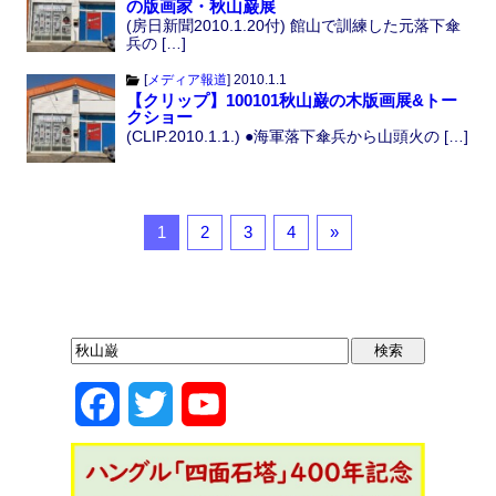
の版画家・秋山巌展
(房日新聞2010.1.20付) 館山で訓練した元落下傘
兵の […]
[
メディア報道
]
2010.1.1
【クリップ】100101秋山巌の木版画展&トー
クショー
(CLIP.2010.1.1.) ●海軍落下傘兵から山頭火の […]
1
2
3
4
»
F
T
Y
a
w
o
c
i
u