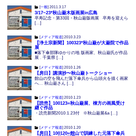
[
一般
]
2011.3.17
3/17~23*秋山巌木版画展in広島
卒寿記念・第33回・秋山巌版画展 卒寿を迎えら
[…]
[
メディア報道
]
2010.3.23
【浄土宗新聞】100323*秋山巌が大巌院で作品
展
■落下傘部隊ゆかりの地 版画家、秋山巌氏が作品
展 . 千葉県 […]
[
メディア報道
]
2010.1.26
【房日】講演抄〜秋山巌トークショー
館山の空を飛んだ落下傘兵から山頭火を描く画家
へ… 秋山巌さん […]
[
メディア報道
]
2010.1.23
【読売】100123=秋山巌展、棟方の画風受け
継ぐ作品
・読売新聞2010.1.23付 ※秋山巌展&a […]
[
メディア報道
]
2010.1.20
【房日】100120=館山で訓練した元落下傘兵