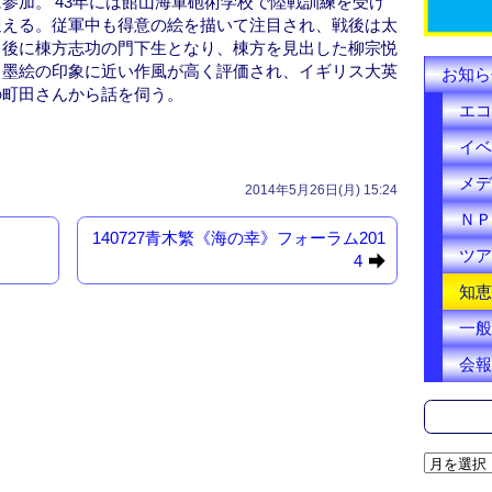
参加。’43年には館山海軍砲術学校で陸戦訓練を受け
k
迎える。従軍中も得意の絵を描いて注目され、戦後は太
、後に棟方志功の門下生となり、棟方を見出した柳宗悦
。墨絵の印象に近い作風が高く評価され、イギリス大英
お知ら
の町田さんから話を伺う。
エコ
イベ
メデ
2014年5月26日(月) 15:24
ＮＰ
140727青木繁《海の幸》フォーラム201
ツア
4
知恵
一般
会報
ア
ー