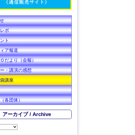
C
h
せ
a
レポ
n
ント
ィア報道
n
Ｏだより（会報）
e
ー・講演の感想
l
袋講座
（各団体）
アーカイブ / Archive