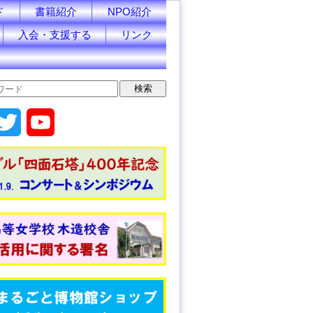
ド
書籍紹介
NPO紹介
入会・支援する
リンク
T
Y
w
o
i
u
t
T
t
u
e
b
r
e