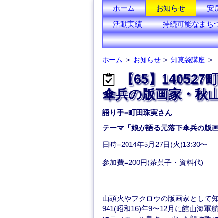
ホーム
お知らせ
安
活動実績
持続可能なまち
ホーム
お知らせ
知恵袋講座
【65】1405
傘兵の版画家・秋
語り手=町田珠実さん
テーマ「娘が語る元落下傘兵の版
日時=2014年5月27日(火)13:30〜
参加費=200円(茶菓子・資料代)
山頭火やフクロウの版画家として知
941(昭和16)年9〜12月に館山