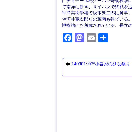
にティモール島クーパン奇襲攻撃に
て南洋に赴き、サイパンで終戦を
平洋美術学校で坂本繁二郎に師事
や河井寛次郎らの薫陶も得ている
博物館にも所蔵されている。長女
F
M
E
共
a
a
m
有
c
st
ail
e
o
140301~03*小谷家のひな祭り
b
d
o
o
o
n
k