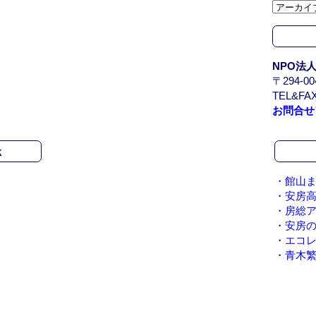
カ
イ
ブ
/
NPO法
A
〒294-
r
TEL&FAX
c
お問合せ
h
i
v
k
e
・
館山ま
・
安房
・
房総
・
安房
・
エコ
・
青木