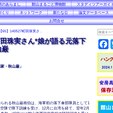
房のあらまし
館山まるごと博物館
スタディツアーガイ
づくり
ネットワーク
新たな公
論文データベース
お問合せ
【65】140527町田珠実さ..
27町田珠実さん*娘が語る元落下
F
山巌
a
c
画家・秋山巌」
e
b
o
られる秋山巌画伯は、海軍初の落下傘部隊員として1
o
海軍航空隊で降下訓練を受け、12月に台湾を経て、翌年2月