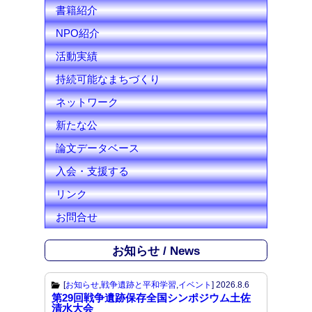
l
書籍紹介
NPO紹介
活動実績
持続可能なまちづくり
ネットワーク
新たな公
論文データベース
入会・支援する
リンク
お問合せ
お知らせ / News
[
お知らせ
,
戦争遺跡と平和学習
,
イベント
]
2026.8.6
第29回戦争遺跡保存全国シンポジウム土佐
清水大会