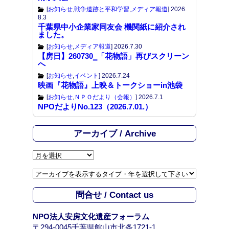
[
お知らせ
,
戦争遺跡と平和学習
,
メディア報道
]
2026.
8.3
千葉県中小企業家同友会 機関紙に紹介され
ました。
[
お知らせ
,
メディア報道
]
2026.7.30
【房日】260730‗「花物語」再びスクリーン
へ
[
お知らせ
,
イベント
]
2026.7.24
映画『花物語』上映＆トークショーin池袋
[
お知らせ
,
ＮＰＯだより（会報）
]
2026.7.1
NPOだよりNo.123（2026.7.01.）
アーカイブ / Archive
ア
ー
カ
イ
問合せ / Contact us
ブ
/
NPO法人安房文化遺産フォーラム
A
〒294-0045千葉県館山市北条1721-1