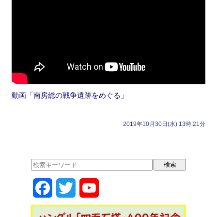
動画「南房総の戦争遺跡をめぐる」
2019年10月30日(水) 13時:21分
F
T
Y
a
w
o