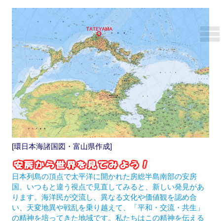
[環日本海諸国図・富山県作成]
日本列島の頂点で太平洋に開かれた房総半島南部の安房
国。いつもと違う視点で見直してみると、新しい発見があ
ります。海洋民が交流し、異なる文化や価値観を認め合
い、天変地異や戦乱を乗り越えて、「平和・交流・共生」
の精神を培ってきた地域です。私たちはこの精神を伝える