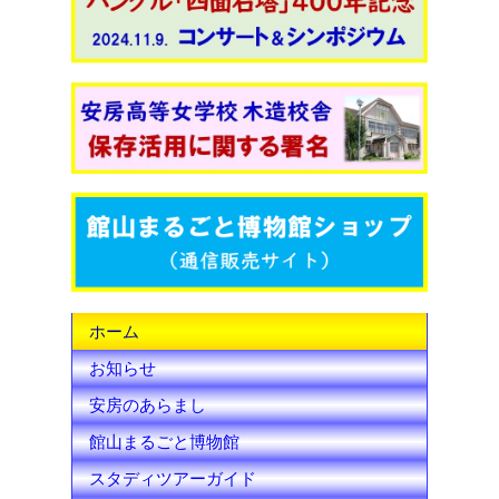
c
i
u
e
t
T
b
t
u
o
e
b
o
r
e
k
C
h
ホーム
a
お知らせ
n
安房のあらまし
n
館山まるごと博物館
e
スタディツアーガイド