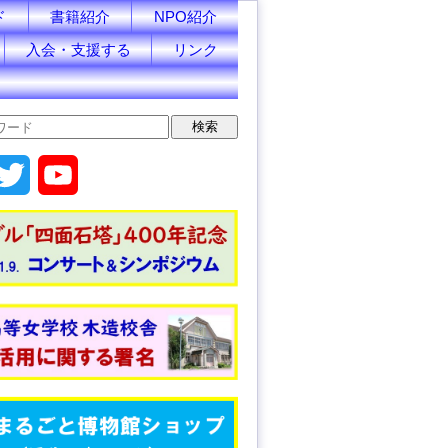
ド
書籍紹介
NPO紹介
入会・支援する
リンク
T
Y
w
o
i
u
t
T
t
u
e
b
r
e