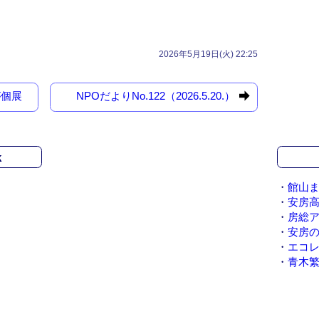
2026年5月19日(火) 22:25
が個展
NPOだよりNo.122（2026.5.20.）
k
・
館山ま
・
安房
・
房総
・
安房
・
エコ
・
青木