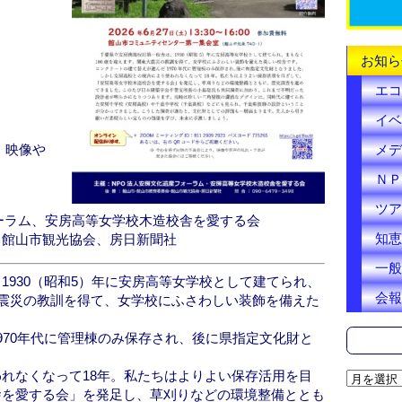
k
お知ら
エコ
イベ
メデ
、映像や
ＮＰ
ツア
ーラム、安房高等女学校木造校舎を愛する会
知恵
、館山市観光協会、房日新聞社
一般
1930（昭和5）年に安房高等女学校として建てられ、
会報
大震災の教訓を得て、女学校にふさわしい装飾を備えた
970年代に管理棟のみ保存され、後に県指定文化財と
れなくなって18年。私たちはよりよい保存活用を目
ア
舎を愛する会」を発足し、草刈りなどの環境整備ととも
ー