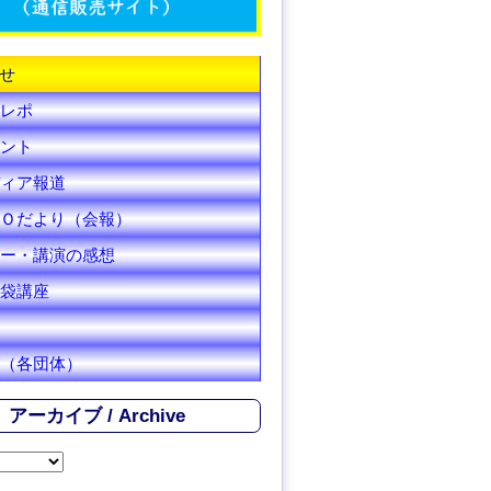
C
h
せ
a
レポ
n
ント
ィア報道
n
Ｏだより（会報）
e
ー・講演の感想
l
袋講座
（各団体）
アーカイブ / Archive