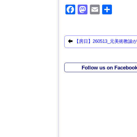
F
M
E
共
a
a
m
有
c
st
ail
e
o
【房日】260513_元美術教諭
b
d
o
o
o
n
Follow us on Faceboo
k