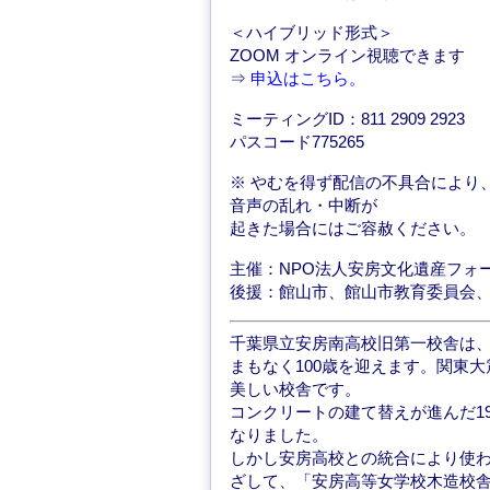
＜ハイブリッド形式＞
ZOOM オンライン視聴できます
⇒
申込はこちら。
ミーティングID：811 2909 2923
パスコード775265
※ やむを得ず配信の不具合により
音声の乱れ・中断が
起きた場合にはご容赦ください。
主催：NPO法人安房文化遺産フォ
後援：館山市、館山市教育委員会
千葉県立安房南高校旧第一校舎は、
まもなく100歳を迎えます。関東
美しい校舎です。
コンクリートの建て替えが進んだ1
なりました。
しかし安房高校との統合により使わ
ざして、「安房高等女学校木造校