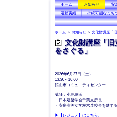
ホーム
お知らせ
安
活動実績
持続可能なまち
ホーム
お知らせ
文化財講座「旧
文化財講座「旧
をさぐる」
2026年6月27日（土）
13:30～16:00
館山市コミュニティセンター
講師：小島聡氏
・日本建築学会千葉支所長
・安房高等女学校木造校舎を愛す
▶【レジュメ】はこちら。