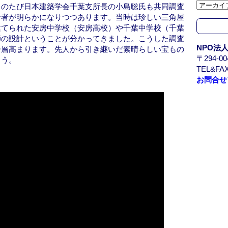
このたび日本建築学会千葉支所長の小島聡氏も共同調査
カ
計者が明らかになりつつあります。当時は珍しい三角屋
イ
建てられた安房中学校（安房高校）や千葉中学校（千葉
ブ
師の設計ということが分かってきました。こうした調査
/
NPO法
一層高まります。先人から引き継いだ素晴らしい宝もの
A
〒294-
ょう。
r
TEL&FAX
c
お問合せ
h
i
v
e