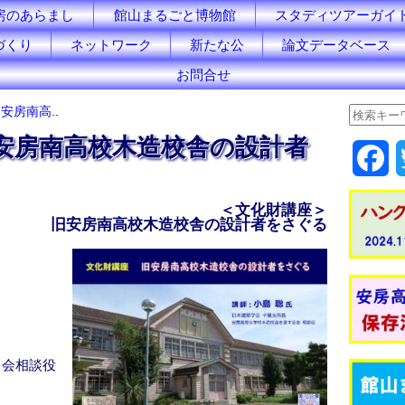
房のあらまし
館山まるごと博物館
スタディツアーガイ
づくり
ネットワーク
新たな公
論文データベース
お問合せ
安房南高..
安房南高校木造校舎の設計者
F
a
＜文化財講座＞
旧安房南高校木造校舎の設計者をさぐる
c
e
b
o
る会相談役
o