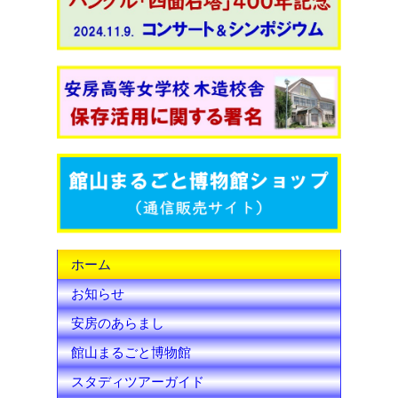
c
i
u
e
t
T
b
t
u
o
e
b
o
r
e
k
C
h
ホーム
a
お知らせ
n
安房のあらまし
n
館山まるごと博物館
e
スタディツアーガイド