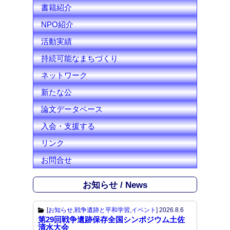
l
書籍紹介
NPO紹介
活動実績
持続可能なまちづくり
ネットワーク
新たな公
論文データベース
入会・支援する
リンク
お問合せ
お知らせ / News
[
お知らせ
,
戦争遺跡と平和学習
,
イベント
]
2026.8.6
第29回戦争遺跡保存全国シンポジウム土佐
清水大会