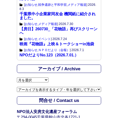
[
お知らせ
,
戦争遺跡と平和学習
,
メディア報道
]
2026.
8.3
千葉県中小企業家同友会 機関紙に紹介され
ました。
[
お知らせ
,
メディア報道
]
2026.7.30
【房日】260730‗「花物語」再びスクリーン
へ
[
お知らせ
,
イベント
]
2026.7.24
映画『花物語』上映＆トークショーin池袋
[
お知らせ
,
ＮＰＯだより（会報）
]
2026.7.1
NPOだよりNo.123（2026.7.01.）
アーカイブ / Archive
ア
ー
カ
イ
問合せ / Contact us
ブ
/
NPO法人安房文化遺産フォーラム
A
〒294-0045千葉県館山市北条1721-1