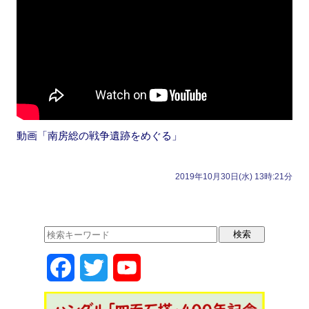
動画「南房総の戦争遺跡をめぐる」
2019年10月30日(水) 13時:21分
F
T
Y
a
w
o