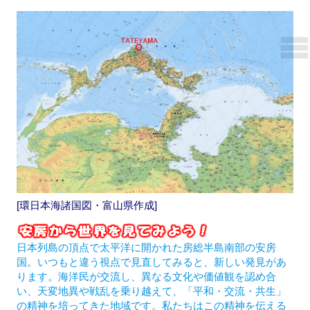
[環日本海諸国図・富山県作成]
日本列島の頂点で太平洋に開かれた房総半島南部の安房
国。いつもと違う視点で見直してみると、新しい発見があ
ります。海洋民が交流し、異なる文化や価値観を認め合
い、天変地異や戦乱を乗り越えて、「平和・交流・共生」
の精神を培ってきた地域です。私たちはこの精神を伝える