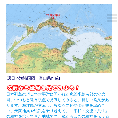
[環日本海諸国図・富山県作成]
日本列島の頂点で太平洋に開かれた房総半島南部の安房
国。いつもと違う視点で見直してみると、新しい発見があ
ります。海洋民が交流し、異なる文化や価値観を認め合
い、天変地異や戦乱を乗り越えて、「平和・交流・共生」
の精神を培ってきた地域です。私たちはこの精神を伝える