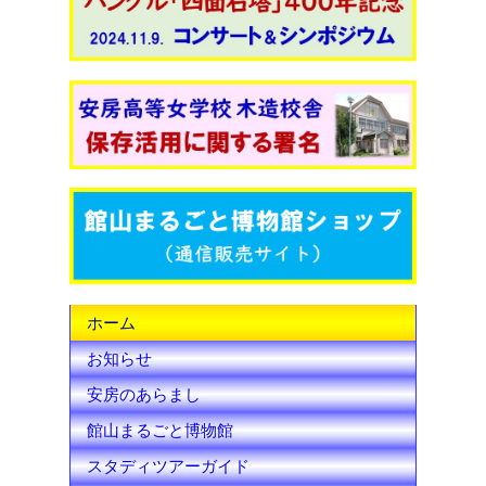
c
i
u
e
t
T
b
t
u
o
e
b
o
r
e
k
C
h
ホーム
a
お知らせ
n
安房のあらまし
n
館山まるごと博物館
e
スタディツアーガイド