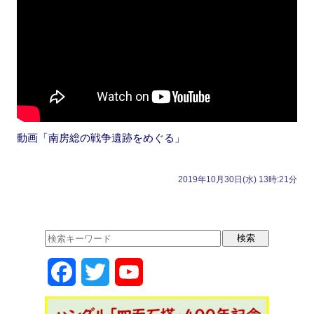
動画「南房総の戦争遺跡をめぐる」
2019年10月30日(水) 13時:21分
F
T
Y
a
w
o