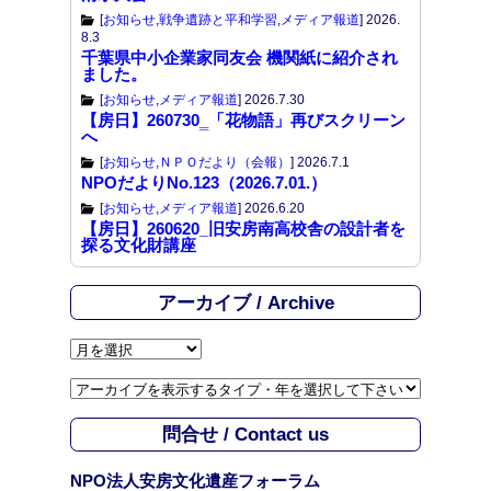
[
お知らせ
,
戦争遺跡と平和学習
,
メディア報道
]
2026.
8.3
千葉県中小企業家同友会 機関紙に紹介され
ました。
[
お知らせ
,
メディア報道
]
2026.7.30
【房日】260730‗「花物語」再びスクリーン
へ
[
お知らせ
,
ＮＰＯだより（会報）
]
2026.7.1
NPOだよりNo.123（2026.7.01.）
[
お知らせ
,
メディア報道
]
2026.6.20
【房日】260620_旧安房南高校舎の設計者を
探る文化財講座
アーカイブ / Archive
ア
ー
カ
イ
問合せ / Contact us
ブ
/
NPO法人安房文化遺産フォーラム
A