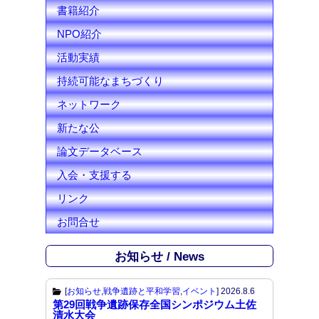
l
書籍紹介
NPO紹介
活動実績
持続可能なまちづくり
ネットワーク
新たな公
論文データベース
入会・支援する
リンク
お問合せ
お知らせ / News
[
お知らせ
,
戦争遺跡と平和学習
,
イベント
]
2026.8.6
第29回戦争遺跡保存全国シンポジウム土佐
清水大会