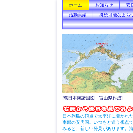
ホーム
お知らせ
安
活動実績
持続可能なまち
[環日本海諸国図・富山県作成]
日本列島の頂点で太平洋に開かれ
南部の安房国。いつもと違う視点
みると、新しい発見があります。