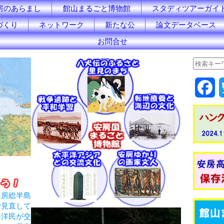
房のあらまし
館山まるごと博物館
スタディツアーガイ
づくり
ネットワーク
新たな公
論文データベース
お問合せ
F
a
c
e
b
o
た房総半島
で見直して
o
海洋民が交