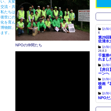
合い、天変
k
・交流・共
。私たちは
を後世にの
文化を育ん
と博物館」
[
お知
います。
6
第29
佐清水
NPOの仲間たち
[
お知
26.8.3
千葉県
れまし
[
お知
【房日】
ーンへ
[
お知
映画『
袋
[
お知
NPOだよ