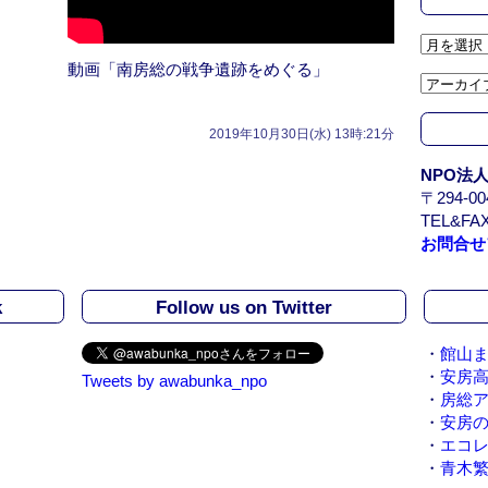
ア
ー
動画「南房総の戦争遺跡をめぐる」
カ
イ
ブ
2019年10月30日(水) 13時:21分
/
NPO法
A
〒294-
r
TEL&FAX
c
お問合せ
h
i
v
k
Follow us on Twitter
e
・
館山ま
・
安房
Tweets by awabunka_npo
・
房総
・
安房
・
エコ
・
青木