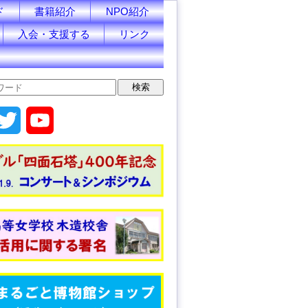
ド
書籍紹介
NPO紹介
入会・支援する
リンク
T
Y
w
o
i
u
t
T
t
u
e
b
r
e