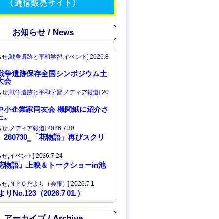
C
h
お知らせ / News
a
らせ
,
戦争遺跡と平和学習
,
イベント
]
2026.8.
n
回戦争遺跡保存全国シンポジウム土
大会
n
らせ
,
戦争遺跡と平和学習
,
メディア報道
]
20
e
中小企業家同友会 機関紙に紹介さ
た。
l
らせ
,
メディア報道
]
2026.7.30
260730‗「花物語」再びスクリ
らせ
,
イベント
]
2026.7.24
花物語』上映＆トークショーin池
らせ
,
ＮＰＯだより（会報）
]
2026.7.1
りNo.123（2026.7.01.）
アーカイブ / Archive