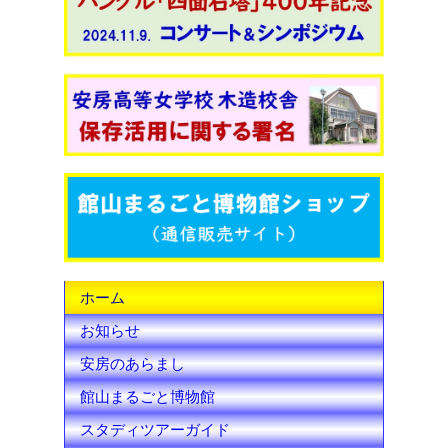
c
i
u
e
t
T
b
t
u
o
e
b
o
r
e
k
C
h
ホーム
a
お知らせ
n
安房のあらまし
n
館山まるごと博物館
e
スタディツアーガイド