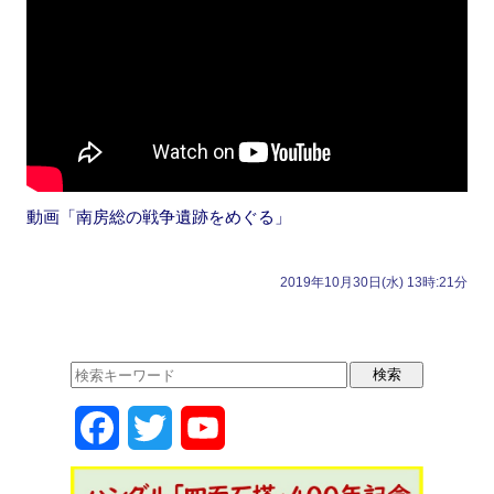
動画「南房総の戦争遺跡をめぐる」
2019年10月30日(水) 13時:21分
F
T
Y
a
w
o