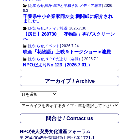
[
お知らせ
,
戦争遺跡と平和学習
,
メディア報道
]
2026.
8.3
千葉県中小企業家同友会 機関紙に紹介され
ました。
[
お知らせ
,
メディア報道
]
2026.7.30
【房日】260730‗「花物語」再びスクリーン
へ
[
お知らせ
,
イベント
]
2026.7.24
映画『花物語』上映＆トークショーin池袋
[
お知らせ
,
ＮＰＯだより（会報）
]
2026.7.1
NPOだよりNo.123（2026.7.01.）
アーカイブ / Archive
ア
ー
カ
イ
問合せ / Contact us
ブ
/
NPO法人安房文化遺産フォーラム
A
〒294-0045千葉県館山市北条1721-1