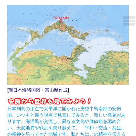
[環日本海諸国図・富山県作成]
日本列島の頂点で太平洋に開かれた房総半島南部の安房
国。いつもと違う視点で見直してみると、新しい発見があ
ります。海洋民が交流し、異なる文化や価値観を認め合
い、天変地異や戦乱を乗り越えて、「平和・交流・共生」
の精神を培ってきた地域です。私たちはこの精神を伝える