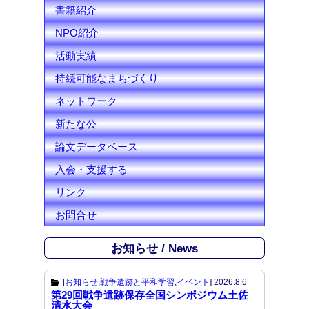
l
書籍紹介
NPO紹介
活動実績
持続可能なまちづくり
ネットワーク
新たな公
論文データベース
入会・支援する
リンク
お問合せ
お知らせ / News
[
お知らせ
,
戦争遺跡と平和学習
,
イベント
]
2026.8.6
第29回戦争遺跡保存全国シンポジウム土佐
清水大会