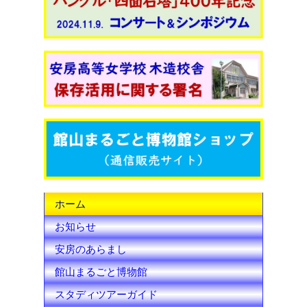
c
i
u
e
t
T
b
t
u
o
e
b
o
r
e
k
C
h
ホーム
a
お知らせ
n
安房のあらまし
n
館山まるごと博物館
e
スタディツアーガイド