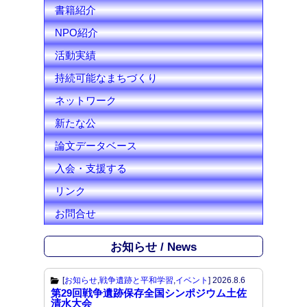
l
書籍紹介
NPO紹介
活動実績
持続可能なまちづくり
ネットワーク
新たな公
論文データベース
入会・支援する
リンク
お問合せ
お知らせ / News
[
お知らせ
,
戦争遺跡と平和学習
,
イベント
]
2026.8.6
第29回戦争遺跡保存全国シンポジウム土佐
清水大会