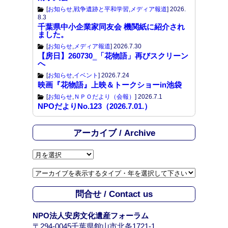
[
お知らせ
,
戦争遺跡と平和学習
,
メディア報道
]
2026.
8.3
千葉県中小企業家同友会 機関紙に紹介され
ました。
[
お知らせ
,
メディア報道
]
2026.7.30
【房日】260730‗「花物語」再びスクリーン
へ
[
お知らせ
,
イベント
]
2026.7.24
映画『花物語』上映＆トークショーin池袋
[
お知らせ
,
ＮＰＯだより（会報）
]
2026.7.1
NPOだよりNo.123（2026.7.01.）
アーカイブ / Archive
ア
ー
カ
イ
問合せ / Contact us
ブ
/
NPO法人安房文化遺産フォーラム
A
〒294-0045千葉県館山市北条1721-1