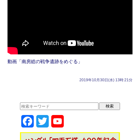
動画「南房総の戦争遺跡をめぐる」
2019年10月30日(水) 13時:21分
F
T
Y
a
w
o