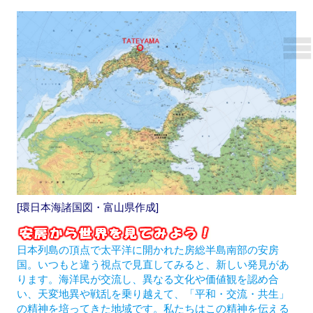
[環日本海諸国図・富山県作成]
日本列島の頂点で太平洋に開かれた房総半島南部の安房
国。いつもと違う視点で見直してみると、新しい発見があ
ります。海洋民が交流し、異なる文化や価値観を認め合
い、天変地異や戦乱を乗り越えて、「平和・交流・共生」
の精神を培ってきた地域です。私たちはこの精神を伝える