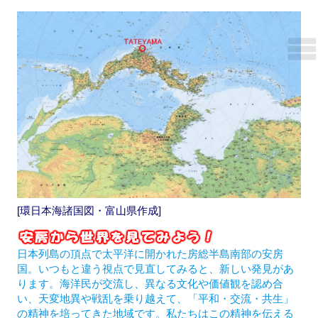
[環日本海諸国図・富山県作成]
日本列島の頂点で太平洋に開かれた房総半島南部の安房
国。いつもと違う視点で見直してみると、新しい発見があ
ります。海洋民が交流し、異なる文化や価値観を認め合
い、天変地異や戦乱を乗り越えて、「平和・交流・共生」
の精神を培ってきた地域です。私たちはこの精神を伝える