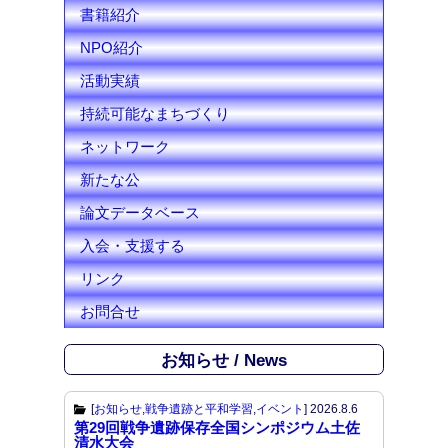
l
書籍紹介
NPO紹介
活動実績
持続可能なまちづくり
ネットワーク
新たな公
論文データベース
入会・支援する
リンク
お問合せ
お知らせ / News
[
お知らせ
,
戦争遺跡と平和学習
,
イベント
]
2026.8.6
第29回戦争遺跡保存全国シンポジウム土佐
清水大会