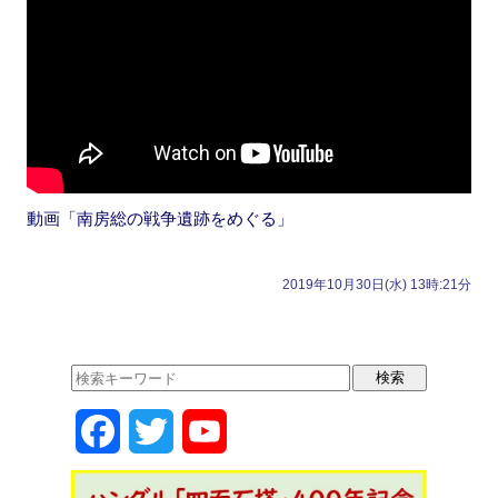
動画「南房総の戦争遺跡をめぐる」
2019年10月30日(水) 13時:21分
F
T
Y
a
w
o