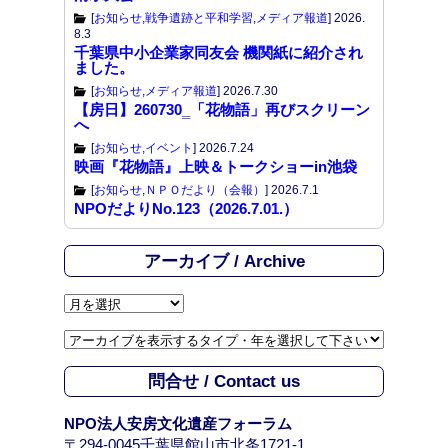
[
お知らせ
,
戦争遺跡と平和学習
,
メディア報道
]
2026.
8.3
千葉県中小企業家同友会 機関紙に紹介され
ました。
[
お知らせ
,
メディア報道
]
2026.7.30
【房日】260730‗「花物語」再びスクリーン
へ
[
お知らせ
,
イベント
]
2026.7.24
映画『花物語』上映＆トークショーin池袋
[
お知らせ
,
ＮＰＯだより（会報）
]
2026.7.1
NPOだよりNo.123（2026.7.01.）
アーカイブ / Archive
ア
ー
カ
イ
問合せ / Contact us
ブ
/
NPO法人安房文化遺産フォーラム
A
〒294-0045千葉県館山市北条1721-1