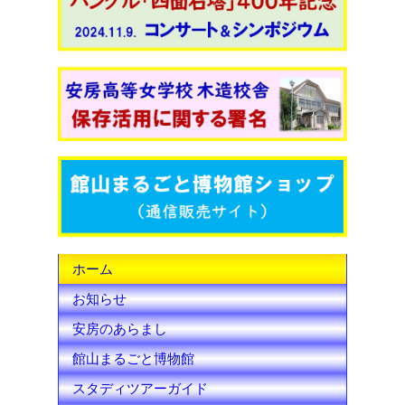
c
i
u
e
t
T
b
t
u
o
e
b
o
r
e
k
C
h
ホーム
a
お知らせ
n
安房のあらまし
n
館山まるごと博物館
e
スタディツアーガイド