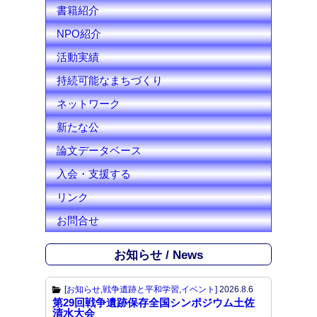
l
書籍紹介
NPO紹介
活動実績
持続可能なまちづくり
ネットワーク
新たな公
論文データベース
入会・支援する
リンク
お問合せ
お知らせ / News
[
お知らせ
,
戦争遺跡と平和学習
,
イベント
]
2026.8.6
第29回戦争遺跡保存全国シンポジウム土佐
清水大会