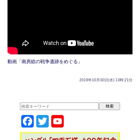
動画「南房総の戦争遺跡をめぐる」
2019年10月30日(水) 13時:21分
F
T
Y
a
w
o