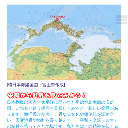
[環日本海諸国図・富山県作成]
日本列島の頂点で太平洋に開かれた房総半島南部の安房
国。いつもと違う視点で見直してみると、新しい発見があ
ります。海洋民が交流し、異なる文化や価値観を認め合
い、天変地異や戦乱を乗り越えて、「平和・交流・共生」
の精神を培ってきた地域です。私たちはこの精神を伝える