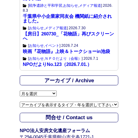
[
戦争遺跡と平和学習
,
お知らせ
,
メディア報道
]
2026.
8.3
千葉県中小企業家同友会 機関紙に紹介され
ました。
[
お知らせ
,
メディア報道
]
2026.7.30
【房日】260730‗「花物語」再びスクリーン
へ
[
お知らせ
,
イベント
]
2026.7.24
映画『花物語』上映＆トークショーin池袋
[
お知らせ
,
ＮＰＯだより（会報）
]
2026.7.1
NPOだよりNo.123（2026.7.01.）
アーカイブ / Archive
ア
ー
カ
イ
問合せ / Contact us
ブ
/
NPO法人安房文化遺産フォーラム
A
〒294-0045千葉県館山市北条1721-1