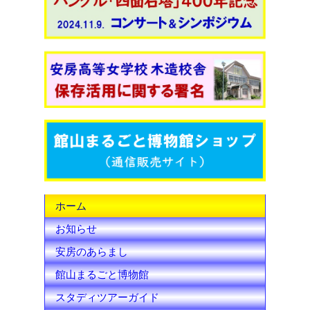
c
i
u
e
t
T
b
t
u
o
e
b
o
r
e
k
C
h
ホーム
a
お知らせ
n
安房のあらまし
n
館山まるごと博物館
e
スタディツアーガイド