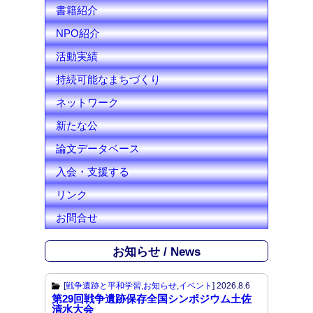
l
書籍紹介
NPO紹介
活動実績
持続可能なまちづくり
ネットワーク
新たな公
論文データベース
入会・支援する
リンク
お問合せ
お知らせ / News
[
戦争遺跡と平和学習
,
お知らせ
,
イベント
]
2026.8.6
第29回戦争遺跡保存全国シンポジウム土佐
清水大会