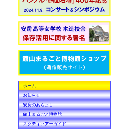
c
i
u
e
t
T
b
t
u
o
e
b
o
r
e
k
C
h
ホーム
a
お知らせ
n
安房のあらまし
n
館山まるごと博物館
e
スタディツアーガイド