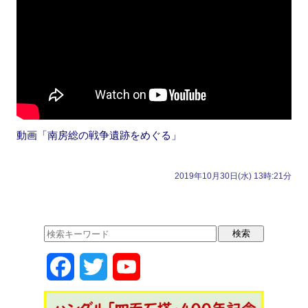
動画「南房総の戦争遺跡をめぐる」
2019年10月30日(水) 13時:21分
F
T
Y
a
w
o