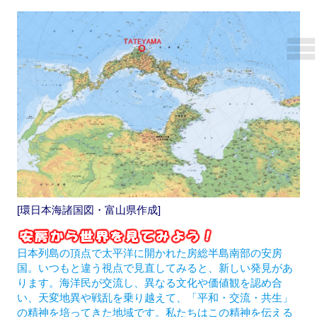
[環日本海諸国図・富山県作成]
日本列島の頂点で太平洋に開かれた房総半島南部の安房
国。いつもと違う視点で見直してみると、新しい発見があ
ります。海洋民が交流し、異なる文化や価値観を認め合
い、天変地異や戦乱を乗り越えて、「平和・交流・共生」
の精神を培ってきた地域です。私たちはこの精神を伝える