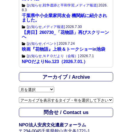
[
お知らせ
,
戦争遺跡と平和学習
,
メディア報道
]
2026.
8.3
千葉県中小企業家同友会 機関紙に紹介され
ました。
[
お知らせ
,
メディア報道
]
2026.7.30
【房日】260730‗「花物語」再びスクリーン
へ
[
お知らせ
,
イベント
]
2026.7.24
映画『花物語』上映＆トークショーin池袋
[
お知らせ
,
ＮＰＯだより（会報）
]
2026.7.1
NPOだよりNo.123（2026.7.01.）
アーカイブ / Archive
ア
ー
カ
イ
問合せ / Contact us
ブ
/
NPO法人安房文化遺産フォーラム
A
〒294-0045千葉県館山市北条1721-1