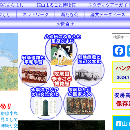
房のあらまし
館山まるごと博物館
スタディツアーガイ
づくり
ネットワーク
新たな公
論文データベース
お問合せ
F
a
c
e
b
o
た房総半島
で見直して
o
海洋民が交