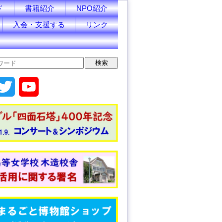
ド
書籍紹介
NPO紹介
入会・支援する
リンク
T
Y
w
o
i
u
t
T
t
u
e
b
r
e