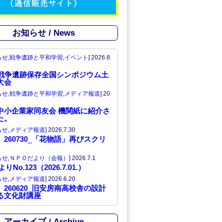
C
h
お知らせ / News
a
らせ
,
戦争遺跡と平和学習
,
イベント
]
2026.8.
n
回戦争遺跡保存全国シンポジウム土
大会
n
らせ
,
戦争遺跡と平和学習
,
メディア報道
]
20
e
中小企業家同友会 機関紙に紹介さ
た。
l
らせ
,
メディア報道
]
2026.7.30
260730‗「花物語」再びスクリ
らせ
,
ＮＰＯだより（会報）
]
2026.7.1
りNo.123（2026.7.01.）
らせ
,
メディア報道
]
2026.6.20
260620_旧安房南高校舎の設計
る文化財講座
アーカイブ / Archive