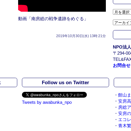
ア
ー
動画「南房総の戦争遺跡をめぐる」
カ
イ
ブ
2019年10月30日(水) 13時:21分
/
NPO法
A
〒294-
r
TEL&FAX
c
お問合せ
h
i
v
k
Follow us on Twitter
e
・
館山ま
・
安房
Tweets by awabunka_npo
・
房総
・
安房
・
エコ
・
青木