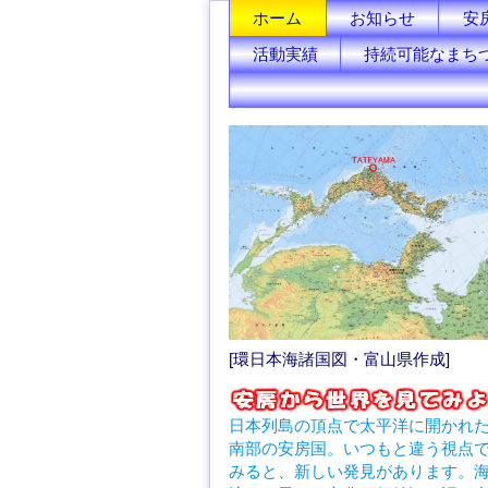
ホーム
お知らせ
安
活動実績
持続可能なまち
[環日本海諸国図・富山県作成]
日本列島の頂点で太平洋に開かれ
南部の安房国。いつもと違う視点
みると、新しい発見があります。