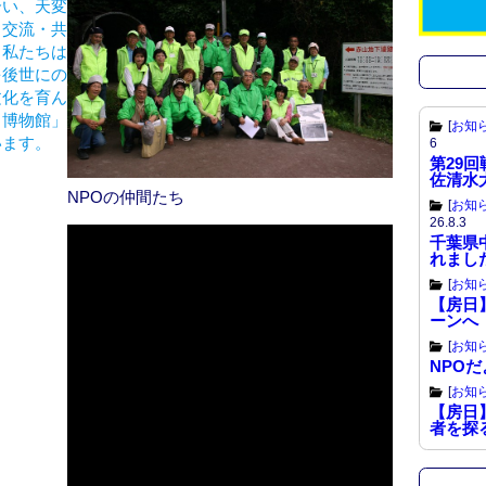
合い、天変
k
・交流・共
。私たちは
を後世にの
文化を育ん
と博物館」
[
お知
います。
6
第29
佐清水
NPOの仲間たち
[
お知
26.8.3
千葉県
れまし
[
お知
【房日】
ーンへ
[
お知
NPOだよ
[
お知
【房日】
者を探