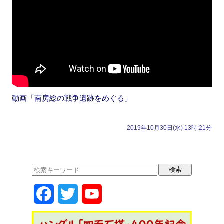
動画「南房総の戦争遺跡をめぐる」
2019年10月30日(水) 13時:21分
F
T
Y
a
w
o