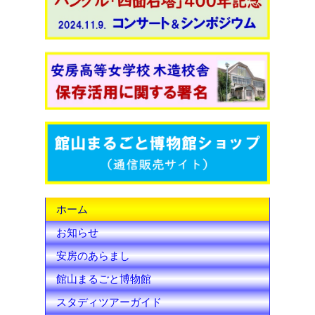
c
i
u
e
t
T
b
t
u
o
e
b
o
r
e
k
C
h
ホーム
a
お知らせ
n
安房のあらまし
n
館山まるごと博物館
e
スタディツアーガイド