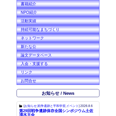
l
書籍紹介
NPO紹介
活動実績
持続可能なまちづくり
ネットワーク
新たな公
論文データベース
入会・支援する
リンク
お問合せ
お知らせ / News
[
お知らせ
,
戦争遺跡と平和学習
,
イベント
]
2026.8.6
第29回戦争遺跡保存全国シンポジウム土佐
清水大会