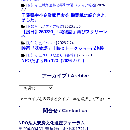
[
お知らせ
,
戦争遺跡と平和学習
,
メディア報道
]
2026.
8.3
千葉県中小企業家同友会 機関紙に紹介され
ました。
[
お知らせ
,
メディア報道
]
2026.7.30
【房日】260730‗「花物語」再びスクリーン
へ
[
お知らせ
,
イベント
]
2026.7.24
映画『花物語』上映＆トークショーin池袋
[
お知らせ
,
ＮＰＯだより（会報）
]
2026.7.1
NPOだよりNo.123（2026.7.01.）
アーカイブ / Archive
ア
ー
カ
イ
問合せ / Contact us
ブ
/
NPO法人安房文化遺産フォーラム
A
〒294-0045千葉県館山市北条1721-1