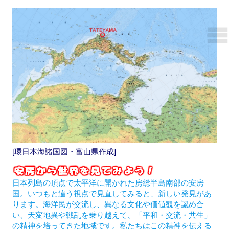
[環日本海諸国図・富山県作成]
日本列島の頂点で太平洋に開かれた房総半島南部の安房
国。いつもと違う視点で見直してみると、新しい発見があ
ります。海洋民が交流し、異なる文化や価値観を認め合
い、天変地異や戦乱を乗り越えて、「平和・交流・共生」
の精神を培ってきた地域です。私たちはこの精神を伝える