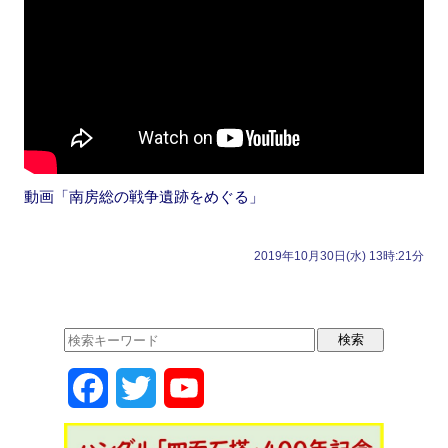
動画「南房総の戦争遺跡をめぐる」
2019年10月30日(水) 13時:21分
F
T
Y
a
w
o