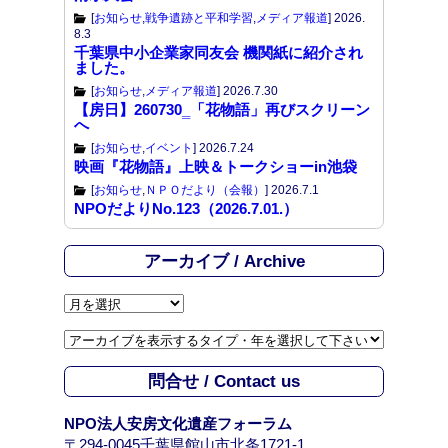
[
お知らせ
,
戦争遺跡と平和学習
,
メディア報道
]
2026.
8.3
千葉県中小企業家同友会 機関紙に紹介され
ました。
[
お知らせ
,
メディア報道
]
2026.7.30
【房日】260730‗「花物語」再びスクリーン
へ
[
お知らせ
,
イベント
]
2026.7.24
映画『花物語』上映＆トークショーin池袋
[
お知らせ
,
ＮＰＯだより（会報）
]
2026.7.1
NPOだよりNo.123（2026.7.01.）
アーカイブ / Archive
ア
ー
カ
イ
問合せ / Contact us
ブ
/
NPO法人安房文化遺産フォーラム
A
〒294-0045千葉県館山市北条1721-1