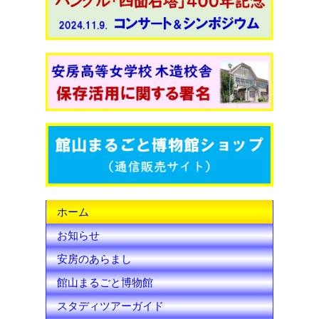
c
i
u
e
t
T
b
t
u
o
e
b
o
r
e
k
C
h
ホーム
a
お知らせ
n
安房のあらまし
n
館山まるごと博物館
e
スタディツアーガイド