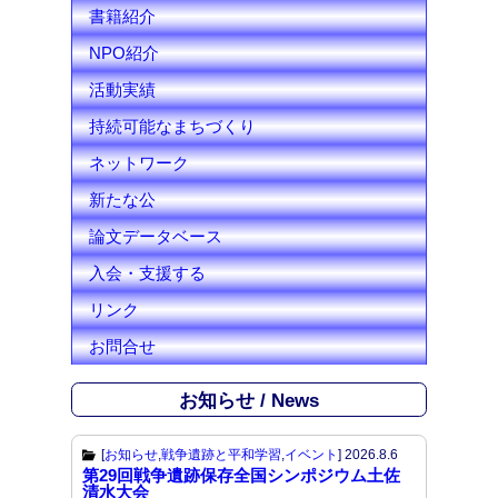
l
書籍紹介
NPO紹介
活動実績
持続可能なまちづくり
ネットワーク
新たな公
論文データベース
入会・支援する
リンク
お問合せ
お知らせ / News
[
お知らせ
,
戦争遺跡と平和学習
,
イベント
]
2026.8.6
第29回戦争遺跡保存全国シンポジウム土佐
清水大会