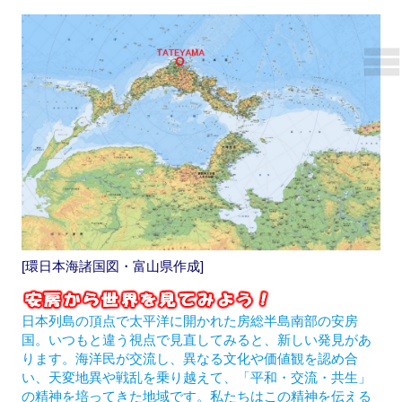
[環日本海諸国図・富山県作成]
日本列島の頂点で太平洋に開かれた房総半島南部の安房
国。いつもと違う視点で見直してみると、新しい発見があ
ります。海洋民が交流し、異なる文化や価値観を認め合
い、天変地異や戦乱を乗り越えて、「平和・交流・共生」
の精神を培ってきた地域です。私たちはこの精神を伝える