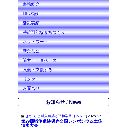
l
書籍紹介
NPO紹介
活動実績
持続可能なまちづくり
ネットワーク
新たな公
論文データベース
入会・支援する
リンク
お問合せ
お知らせ / News
[
お知らせ
,
戦争遺跡と平和学習
,
イベント
]
2026.8.6
第29回戦争遺跡保存全国シンポジウム土佐
清水大会