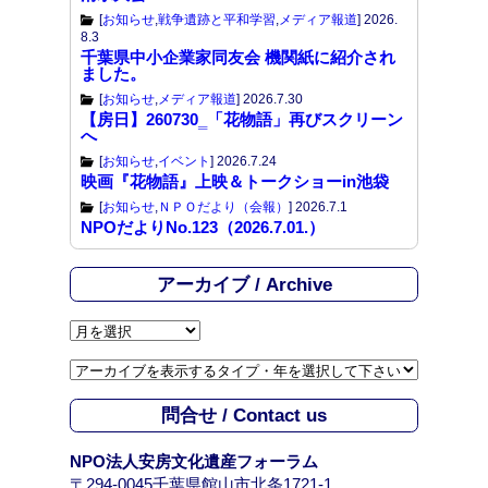
[
お知らせ
,
戦争遺跡と平和学習
,
メディア報道
]
2026.
8.3
千葉県中小企業家同友会 機関紙に紹介され
ました。
[
お知らせ
,
メディア報道
]
2026.7.30
【房日】260730‗「花物語」再びスクリーン
へ
[
お知らせ
,
イベント
]
2026.7.24
映画『花物語』上映＆トークショーin池袋
[
お知らせ
,
ＮＰＯだより（会報）
]
2026.7.1
NPOだよりNo.123（2026.7.01.）
アーカイブ / Archive
ア
ー
カ
イ
問合せ / Contact us
ブ
/
NPO法人安房文化遺産フォーラム
A
〒294-0045千葉県館山市北条1721-1