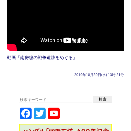
動画「南房総の戦争遺跡をめぐる」
2019年10月30日(水) 13時:21分
F
T
Y
a
w
o