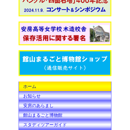
c
i
u
e
t
T
b
t
u
o
e
b
o
r
e
k
C
h
ホーム
a
お知らせ
n
安房のあらまし
n
館山まるごと博物館
e
スタディツアーガイド