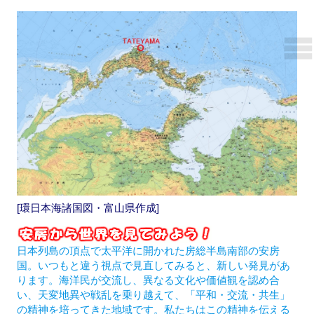
[環日本海諸国図・富山県作成]
日本列島の頂点で太平洋に開かれた房総半島南部の安房
国。いつもと違う視点で見直してみると、新しい発見があ
ります。海洋民が交流し、異なる文化や価値観を認め合
い、天変地異や戦乱を乗り越えて、「平和・交流・共生」
の精神を培ってきた地域です。私たちはこの精神を伝える