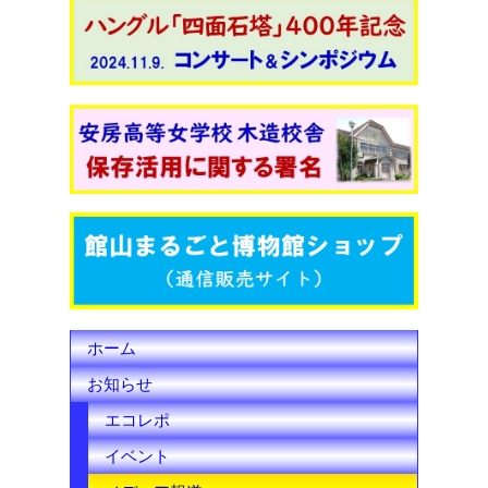
a
w
o
c
i
u
e
t
T
b
t
u
o
e
b
o
r
e
k
C
h
ホーム
a
お知らせ
n
エコレポ
n
イベント
e