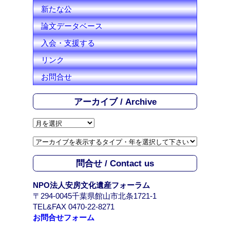
新たな公
論文データベース
入会・支援する
リンク
お問合せ
アーカイブ / Archive
ア
ー
カ
イ
問合せ / Contact us
ブ
/
NPO法人安房文化遺産フォーラム
A
〒294-0045千葉県館山市北条1721-1
r
TEL&FAX 0470-22-8271
c
お問合せフォーム
h