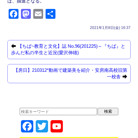
は、抽選となる。
F
M
E
共
a
a
m
有
2021年1月8日(金) 16:37
c
st
ail
e
o
【ちば~教育と文化】誌 No.96(201225)～『ちば』と
b
d
歩んだ私の半生と近況(愛沢伸雄)
o
o
【房日】210312*動画で建築美を紹介・安房南高校旧第
o
n
一校舎
k
F
T
Y