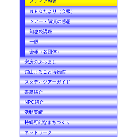
メディア報道
l
ＮＰＯだより（会報）
ツアー・講演の感想
知恵袋講座
一般
会報（各団体）
安房のあらまし
館山まるごと博物館
スタディツアーガイド
書籍紹介
NPO紹介
活動実績
持続可能なまちづくり
ネットワーク