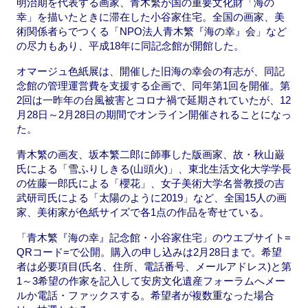
明治期を代表する画家、青木繁が国の重要文化財「海の
幸」を描いたときに滞在した小谷家住宅。全国の画家、美
術関係者らでつくる「NPO法人青木繁『海の幸』会」など
の尽力もあり、平成18年に同記念館が開館した。
オマージュ色紙展は、開催した旧海の幸会の有志が、同記
念館の管理運営費を支援する企画で、同年第1回を開催。第
2回は一昨年の台風被害とコロナ禍で延期されていたが、12
月28日～2月28日の期間でオンライン開催されることになっ
た。
青木繁の画友、坂本繁二郎に師事した版画家、故・秋山巌
氏による「雪ふりしきる(山頭火)」、東北生活文化大学学長
の佐藤一郎氏による「櫻花」、女子美術大学名誉教授の吉
武研司氏による「太陽のように2019」など、全国15人の画
家、美術家が色紙サイズで各1点の作品を寄せている。
「青木繁『海の幸』記念館・小谷家住宅」のウエブサイト=
QRコード=で公開。購入の申し込みは2月28日まで。希望
者は必要項目(氏名、住所、電話番号、メールアドレス)と第
1～3希望の作家を記入して安房文化遺産フォーラムへメー
ルか電話・ファックスする。希望者が複数重なった場合