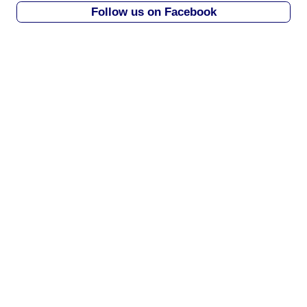
i
Follow us on Facebook
v
e