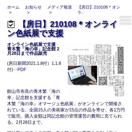
ホーム
お知らせ
メディア報道
【房日】210108＊オン
ラ..
【房日】210108＊オンライ
ン色紙展で支援
オンライン色紙展で支援
青木繁「海の幸」記念館 2
月28日まで作品販売
(房日新聞2021.1.8付）1.1.8
付)‥
PDF
館山市布良の青木繁「海の
幸」記念館を支援する「青
木繁『海の幸』オマージュ色紙展」がオンラインで開催さ
れている。全国15人の美術家が15点の作品を寄せ、各1万円
で販売。購入金額は同記念館の管理運営の費用に充てられ
る。2月28日まで。