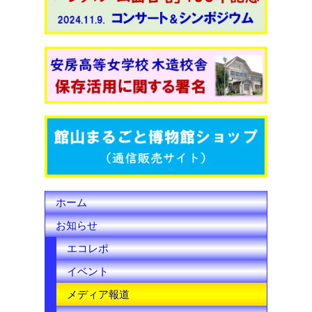
c
i
u
e
t
T
b
t
u
o
e
b
o
r
e
k
C
h
ホーム
a
お知らせ
n
エコレポ
n
イベント
e
メディア報道