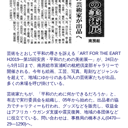
芸術をとおして平和の尊さを訴える「ART FOR THE EART
H2019—第15回安房・平和のための美術展—」が、24日か
ら9月1日まで、南房総市富浦町の枇杷倶楽部ギャラリーで
開催される。今年も絵画、工芸、写真、彫刻などジャンル
を超えて、地域にゆかりのある76人の芸術家たちが出品。
多くの来場を呼び掛けている。
芸術家たちが、「平和のために何かできるだろうか」と、
有志で実行委員会を組織し、05年から始めた。出品者の協
力でチャリティーも行われ、グッズなどを販売し、収益金
はアフリカ・ウガンダ支援や震災復興、地域の各団体など
に役立てている。問い合わせは、事務局の橋本さん(0470—
29—1290)へ。