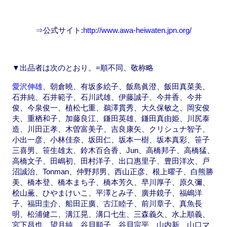
⇒公式サイト:
http://www.awa-heiwaten.jpn.org/
▼出品者は次のとおり。=順不同、敬称略
愛沢伸雄
、朝倉曉、有坂多絵子、飯島眞澄、飯田真菜美、
石井純、石井範子、石川武雄、伊藤誠子、今井香、今井
俊、今泉俊一、植松七重、鵜澤貫秀、大久保敏之、岡安俊
夫、重栖和子、加藤良江、鎌田英雄、鎌田真由姫、川尻泰
造、川田正孝、木曽富美子、吉良康矢、クリシュナ智子、
小出一彦、小林佳奈、坂田仁、坂本一樹、坂本真彩、笹子
三喜男、笹生雄太、鈴木百合香、Jun、高橋邦子、高橋猛、
高橋文子、田嶋初、田村洋子、出口惠里子、豊田洋次、戸
沼誠治、Tonman、仲野邦男、西山正彦、根上曜子、白熊勝
美、橋本登、橋本まち子、橋本芳久、早川厚子、原久彌、
桧山薫、ひやまけいこ、平澤とみ子、廣井鏡子、福嶋洋
子、福田圭介、船田正廣、古江睦子、前川章子、真魚長
明、松浦健二、溝江晃、溝口七生、三森義久、水上順義、
宮下昌也、望月純、谷貝順子、谷貝宗平、山内新、山口マ