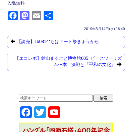
入場無料
F
M
E
共
a
a
m
有
2019年8月14日(水) 16:40
c
st
ail
e
o
【読売】190814*ちばアート祭きょうから
b
d
【エコレポ】館山まるごと博物館005=ピースツーリズ
o
o
ム〜本土決戦と「平和の文化」
o
n
k
F
T
Y
a
w
o