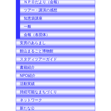
l
ＮＰＯだより（会報）
ツアー・講演の感想
知恵袋講座
一般
会報（各団体）
安房のあらまし
館山まるごと博物館
スタディツアーガイド
書籍紹介
NPO紹介
活動実績
持続可能なまちづくり
ネットワーク
新たな公