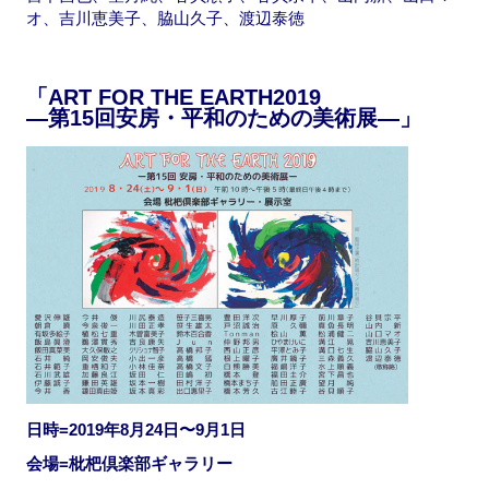
オ、吉川恵美子、脇山久子、渡辺泰徳
「ART FOR THE EARTH2019
—第15回安房・平和のための美術展—」
日時=2019年8月24日〜9月1日
会場=枇杷倶楽部ギャラリー