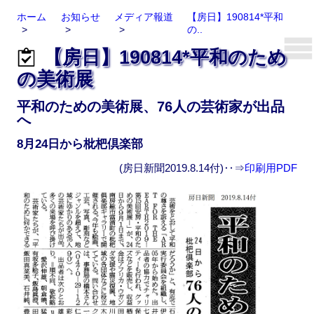
ホーム
お知らせ
メディア報道
【房日】190814*平和
の..
【房日】190814*平和のため
の美術展
平和のための美術展、76人の芸術家が出品
へ
8月24日から枇杷倶楽部
(房日新聞2019.8.14付)‥⇒
印刷用PDF