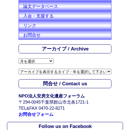
論文データベース
入会・支援する
リンク
お問合せ
アーカイブ / Archive
ア
ー
カ
イ
問合せ / Contact us
ブ
/
NPO法人安房文化遺産フォーラム
A
〒294-0045千葉県館山市北条1721-1
r
TEL&FAX 0470-22-8271
c
お問合せフォーム
h
i
Follow us on Facebook
v